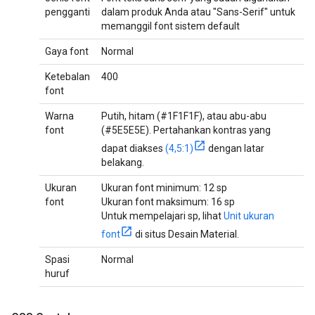
pengganti
dalam produk Anda atau "Sans-Serif" untuk
memanggil font sistem default
Gaya font
Normal
Ketebalan
400
font
Warna
Putih, hitam (#1F1F1F), atau abu-abu
font
(#5E5E5E). Pertahankan kontras yang
dapat diakses
(4,5:1)
dengan latar
belakang.
Ukuran
Ukuran font minimum: 12 sp
font
Ukuran font maksimum: 16 sp
Untuk mempelajari sp, lihat
Unit ukuran
font
di situs Desain Material.
Spasi
Normal
huruf