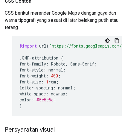
CSS Contoh
CSS berikut merender Google Maps dengan gaya dan
warna tipografi yang sesuai di latar belakang putih atau
terang.
@import
url
(
'https://fonts.googleapis.com/css2?
.
GMP
-
attribution
{
font
-
family
:
Roboto
,
Sans
-
Serif
;
font
-
style
:
normal
;
font
-
weight
:
400
;
font
-
size
:
1
rem
;
letter
-
spacing
:
normal
;
white
-
space
:
nowrap
;
color
:
#5e5e5e;
}
Persyaratan visual