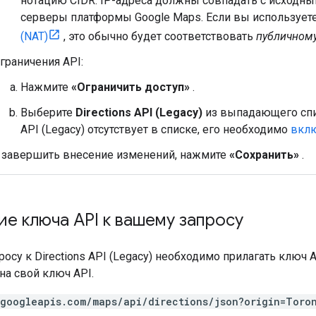
нотацию CIDR. IP-адреса должны совпадать с исходн
серверы платформы Google Maps. Если вы использует
(NAT)
, это обычно будет соответствовать
публичном
граничения API:
Нажмите
«Ограничить доступ»
.
Выберите
Directions API (Legacy)
из выпадающего сп
API (Legacy) отсутствует в списке, его необходимо
вкл
 завершить внесение изменений, нажмите
«Сохранить»
.
е ключа API к вашему запросу
осу к Directions API (Legacy) необходимо прилагать ключ
на свой ключ API.
.googleapis.com/maps/api/directions/json?origin=Toro