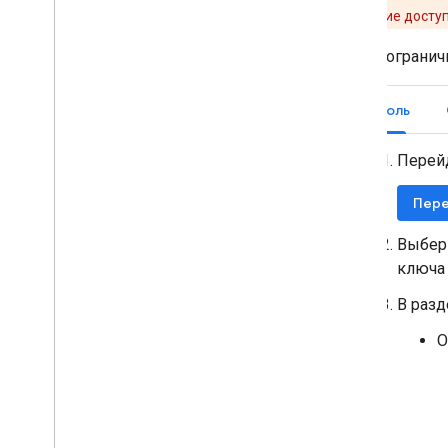
это приложение доступ
Чтобы огранич
Консоль
Перей
Пере
Выбери
ключа 
В раз
О