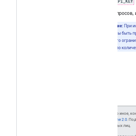
YOUR_API_KEY
Для запросов, 
Примечание:
При и
адреса должны быть пр
Учитывайте это ограни
ограничения по количе
Если не указано иное, к
лицензии Apache 2.0
. По
аффилированных лиц.