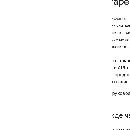
(устаре
Руководства для разработчиков
Получить направления
Содержание
Прежде чем нач
Создание ключе
Ограничение до
Добавление клю
Продукты плат
вызовов API т
данные предст
учетную запись
В этом руковод
Прежде ч