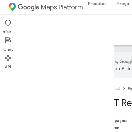
Produtos
Preço
Maps Platform
Maps Datasets API
Informações
Guias
Referência
Suporte
Chat
API
preferência. As t
Referência da REST
Visão geral
Página inicial
Pr
v1
Recursos REST
REST Re
media
Visão geral
download
Nesta página
upload
Resource