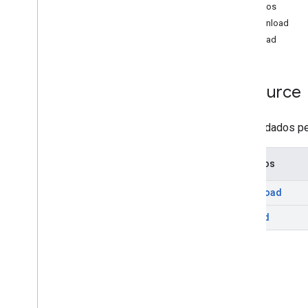
projects
.
datasets
Métodos
Referência da RPC
download
upload
Resource
Não há dados pe
Métodos
download
upload