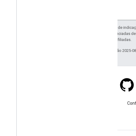
Exceto em caso de indicaç
código são licenciadas d
da Oracle e/ou afiliadas.
Última atualização 2025-0
Stack Overflow
Faça uma pergunta usando a
Conf
tag google-maps.