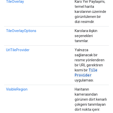
TileOverlay
Karo Yer Paylaşımı,
temel harita
karolarının üzerinde
görüntülenen bir
dizi resimdir.
TileOverlayOptions
Karolara ilişkin
seçenekleri
tanımlar.
UrlTileProvider
Yalnızca
sağlanacak bir
resme yönlendiren
bir URL gerektiren
Tile
kısmi bir
Provider
uygulaması.
VisibleRegion
Haritanın
kamerasından
görünen dört kenarlı
çokgeni tanımlayan
dört nokta içerir.