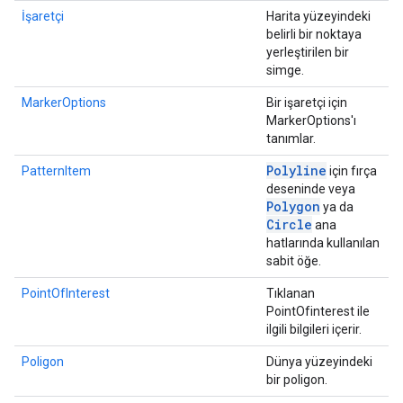
İşaretçi
Harita yüzeyindeki
belirli bir noktaya
yerleştirilen bir
simge.
MarkerOptions
Bir işaretçi için
MarkerOptions'ı
tanımlar.
Polyline
PatternItem
için fırça
deseninde veya
Polygon
ya da
Circle
ana
hatlarında kullanılan
sabit öğe.
PointOfInterest
Tıklanan
PointOfinterest ile
ilgili bilgileri içerir.
Poligon
Dünya yüzeyindeki
bir poligon.