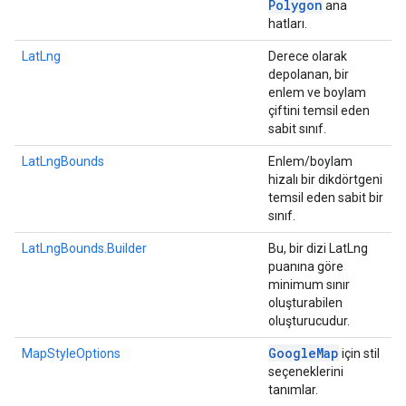
Polygon
ana
hatları.
LatLng
Derece olarak
depolanan, bir
enlem ve boylam
çiftini temsil eden
sabit sınıf.
LatLngBounds
Enlem/boylam
hizalı bir dikdörtgeni
temsil eden sabit bir
sınıf.
LatLngBounds.Builder
Bu, bir dizi LatLng
puanına göre
minimum sınır
oluşturabilen
oluşturucudur.
Google
Map
MapStyleOptions
için stil
seçeneklerini
tanımlar.