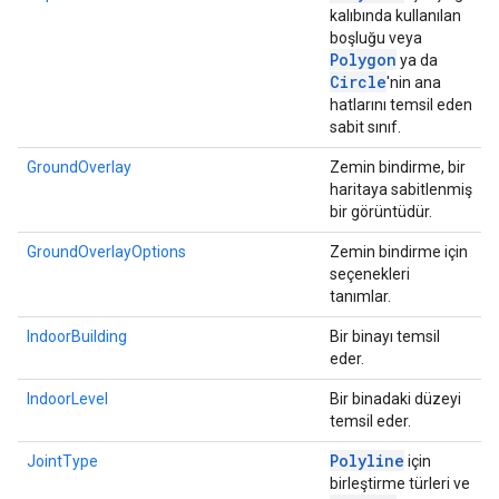
kalıbında kullanılan
boşluğu veya
Polygon
ya da
Circle
'nin ana
hatlarını temsil eden
sabit sınıf.
GroundOverlay
Zemin bindirme, bir
haritaya sabitlenmiş
bir görüntüdür.
GroundOverlayOptions
Zemin bindirme için
seçenekleri
tanımlar.
IndoorBuilding
Bir binayı temsil
eder.
IndoorLevel
Bir binadaki düzeyi
temsil eder.
Polyline
JointType
için
birleştirme türleri ve