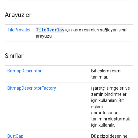
Arayüzler
Tile
Overlay
TileProvider
için karo resimleri sağlayan sınıf
arayüzü.
Sınıflar
BitmapDescriptor
Bit eşlem resmi
tanımlar.
BitmapDescriptorFactory
İşaretçi simgeleri ve
zemin bindirmeleri
için kullanılan, Bit
eşlem
görüntüsünün
tanımını oluşturmak
için kullanılır.
ButtCap
Düz çizgi desenine