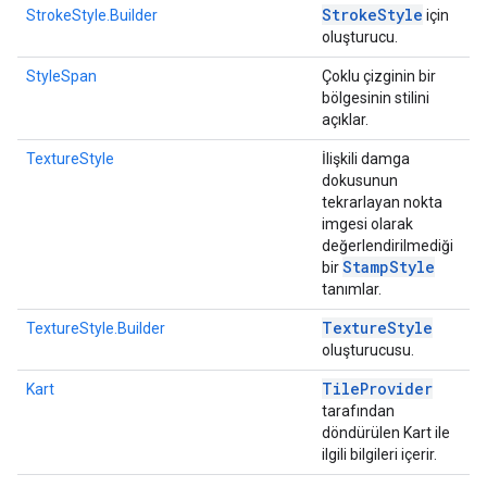
Stroke
Style
StrokeStyle.Builder
için
oluşturucu.
StyleSpan
Çoklu çizginin bir
bölgesinin stilini
açıklar.
TextureStyle
İlişkili damga
dokusunun
tekrarlayan nokta
imgesi olarak
değerlendirilmediği
Stamp
Style
bir
tanımlar.
Texture
Style
TextureStyle.Builder
oluşturucusu.
Tile
Provider
Kart
tarafından
döndürülen Kart ile
ilgili bilgileri içerir.