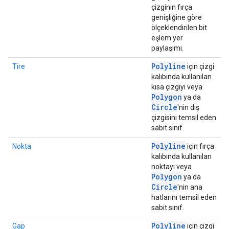
çizginin fırça
genişliğine göre
ölçeklendirilen bit
eşlem yer
paylaşımı.
Polyline
Tire
için çizgi
kalıbında kullanılan
kısa çizgiyi veya
Polygon
ya da
Circle
'nin dış
çizgisini temsil eden
sabit sınıf.
Polyline
Nokta
için fırça
kalıbında kullanılan
noktayı veya
Polygon
ya da
Circle
'nin ana
hatlarını temsil eden
sabit sınıf.
Polyline
Gap
için çizgi