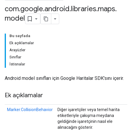
com
.
google
.
android
.
libraries
.
maps
.
model
Bu sayfada
Ek açıklamalar
Arayüzler
Sınıflar
İstisnalar
Android model sınıfları için Google Haritalar SDK'sını içerir.
Ek açıklamalar
Marker.CollisionBehavior
Diğer işaretçiler veya temel harita
etiketleriyle çakışma meydana
geldiğinde işaretçinin nasıl ele
alınacağını gösterir.