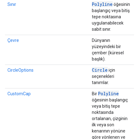
Polyline
Sınır
öğesinin
başlangıç veya bitiş
tepe noktasına
uygulanabilecek
sabit sınır.
Çevre
Dünyanın
yüzeyindeki bir
çember (küresel
başlık).
Circle
CircleOptions
için
seçenekleri
tanımlar.
Polyline
CustomCap
Bir
öğesinin başlangıç
veya bitiş tepe
noktasında
ortalanan, çizginin
ilk veya son
kenarının yönüne
göre yönlenen ve