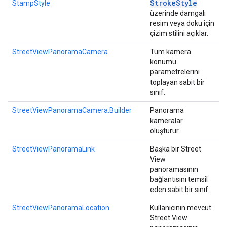
Stroke
Style
StampStyle
üzerinde damgalı
resim veya doku için
çizim stilini açıklar.
StreetViewPanoramaCamera
Tüm kamera
konumu
parametrelerini
toplayan sabit bir
sınıf.
StreetViewPanoramaCamera.Builder
Panorama
kameralar
oluşturur.
StreetViewPanoramaLink
Başka bir Street
View
panoramasının
bağlantısını temsil
eden sabit bir sınıf.
StreetViewPanoramaLocation
Kullanıcının mevcut
Street View