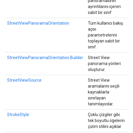
panoramasının
ayrıntılarını içeren
sabit bir sınıf
StreetViewPanoramaOrientation
Tüm kullanıcı bakış
açısı
parametrelerini
toplayan sabit bir
sınıf.
StreetViewPanoramaOrientation.Builder
Street View
panorama yönleri
oluşturur.
StreetViewSource
Street View
aramalarını seçili
kaynaklarla
sınırlayan
tanımlayıcılar.
StrokeStyle
Çoklu çizgiler gibi
tek boyutlu öğelerin
çizim stilini açıklar.