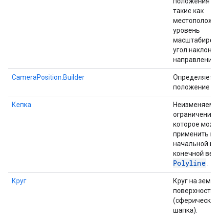
положения ка
такие как
местоположе
уровень
масштабиров
угол наклона 
направление.
CameraPosition.Builder
Определяет
положение ка
Кепка
Неизменяемо
ограничение,
которое мож
применить к
начальной ил
конечной вер
Polyline
.
Круг
Круг на земно
поверхности
(сферическая
шапка).