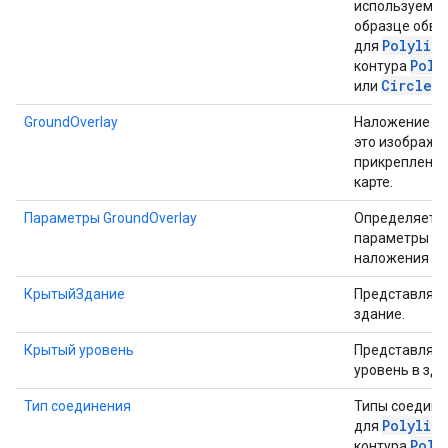
используемый
образце обво
Polylin
для
Poly
контура
Circle
или
.
GroundOverlay
Наложение з
это изображе
прикрепленно
карте.
Параметры GroundOverlay
Определяет
параметры
наложения зе
КрытыйЗдание
Представляе
здание.
Крытый уровень
Представляе
уровень в зда
Тип соединения
Типы соедине
Polylin
для
Poly
контура