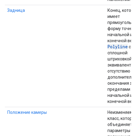
Задница
Конец, котор
имеет
прямоугольн
форму точно 
начальной ил
конечной вер
Polyline
со
сплошной
штриховкой, 
эквивалентно
отсутствию
дополнительн
окончания за
пределами
начальной ил
конечной вер
Положение камеры
Неизменяемы
класс, которы
объединяет в
параметры