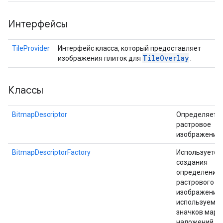
Интерфейсы
TileProvider
Интерфейс класса, который предоставляет
Tile
Overlay
изображения плиток для
.
Классы
BitmapDescriptor
Определяет
растровое
изображение.
BitmapDescriptorFactory
Используется
создания
определения
растрового
изображения,
используемог
значков марк
наложений зе