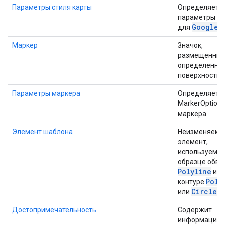
Параметры стиля карты
Определяет
параметры ст
Google
M
для
Маркер
Значок,
размещенный
определенной
поверхности к
Параметры маркера
Определяет
MarkerOptions
маркера.
Элемент шаблона
Неизменяемы
элемент,
используемый
образце обво
Polyline
или
Poly
контуре
Circle
или
.
Достопримечательность
Содержит
информацию 