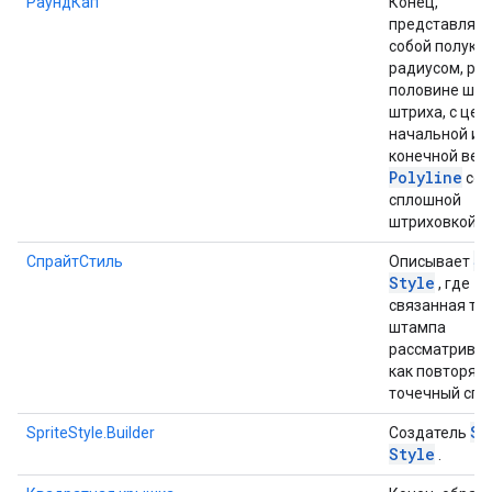
РаундКап
Конец,
представляю
собой полукру
радиусом, ра
половине ши
штриха, с цен
начальной ил
конечной вер
Polyline
со
сплошной
штриховкой.
S
СпрайтСтиль
Описывает
Style
, где
связанная те
штампа
рассматривае
как повторя
точечный спр
Sp
SpriteStyle.Builder
Создатель
Style
.