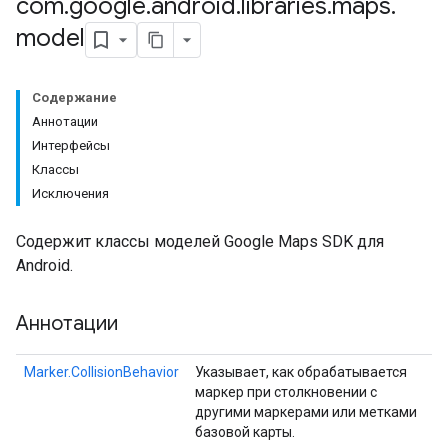
com
.
google
.
android
.
libraries
.
maps
.
model
Содержание
Аннотации
Интерфейсы
Классы
Исключения
Содержит классы моделей Google Maps SDK для
Android.
Аннотации
Marker.CollisionBehavior
Указывает, как обрабатывается
маркер при столкновении с
другими маркерами или метками
базовой карты.