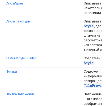
СтильSpan
Описывает ст
некоторой об
полилинии.
S
Стиль Текстуры
Описывает
Style
, где
связанная те
штампа не
рассматривае
как повторя
точечный спр
Te
TextureStyle.Builder
Создатель
Style
.
Плитка
Содержит
информацию о 
возвращаем
Tile
Provide
ПлиткаНаложение
Наложение пл
— это набор
изображений,