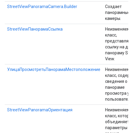
StreetViewPanoramaCamera.Builder
Создает
панорамные
камеры.
StreetViewПанорамаСсылка
Неизменяемы
класс,
представляю
ссылку на др
панораму Stre
View.
УлицаПросмотретьПанорамаМестоположение
Неизменяемы
класс, содер
сведения о т
панораме
просмотра ул
пользователя
StreetViewPanoramaОриентация
Неизменяемы
класс, которы
объединяет в
параметры то