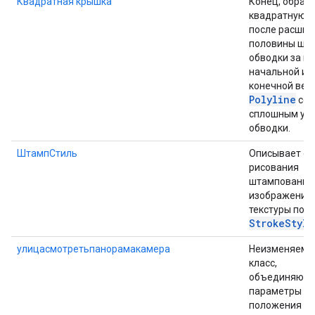
Квадратная крышка
Конец, образ
квадратную 
после расшир
половины ши
обводки за п
начальной ил
конечной ве
Polyline
со
сплошным уз
обводки.
ШтампСтиль
Описывает ст
рисования
штампованно
изображения 
текстуры пов
Stroke
Style
улицасмотретьпанорамакамера
Неизменяемы
класс,
объединяющи
параметры
положения ка