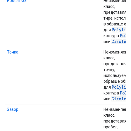
Бросаться
Неизменяемы
класс,
представляю
тире, исполь
в образце об
Polylin
для
Poly
контура
Circle
или
.
Точка
Неизменяемы
класс,
представляю
точку,
используемую
образце обво
Polylin
для
Poly
контура
Circle
или
.
Зазор
Неизменяемы
класс,
представляю
пробел,