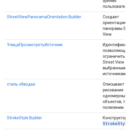
зрения
пользователя
StreetViewPanoramaOrientation.Builder
Создает
ориентацию
панорамы Str
View.
УлицаПросмотретьИсточник
Идентификат
позволяющие
ограничить п
Street View
выбранными
источниками.
стиль обводки
Описывает ст
рисования
одномерных
объектов, так
полилинии.
StrokeStyle.Builder
Конструктор 
Stroke
Style