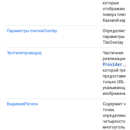
которые
отображаютс
поверх плито
базовой карты
Параметры плиткиOverlay
Определяет
параметры д
TileOverlay.
Урлтилепровидер
Частичная
T
реализация
Provider
, д
которой треб
предоставить
только URL-ад
указывающий
изображение.
ВидимаяРегион
Содержит че
точки,
определяющ
четырехстор
многоугольни