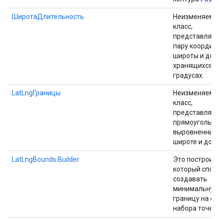
ШиротаДлительность
Неизменяемы
класс,
представляю
пару координ
широты и дол
хранящихся в
градусах.
LatLngГраницы
Неизменяемы
класс,
представляю
прямоугольни
выровненный
широте и долг
LatLngBounds.Builder
Это построите
который спос
создавать
минимальную
границу на о
набора точек 