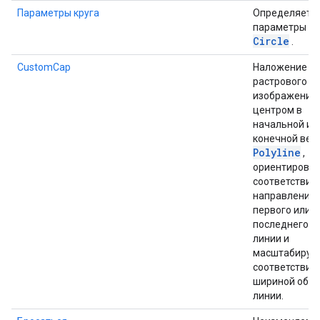
Параметры круга
Определяет
параметры д
Circle
.
CustomCap
Наложение
растрового
изображения 
центром в
начальной ил
конечной вер
Polyline
,
ориентирован
соответствии 
направление
первого или
последнего к
линии и
масштабируе
соответствии 
шириной обв
линии.