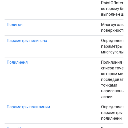
PointOfInteres
которому был
выполнен щел
Полигон
Многоугольни
поверхности 
Параметры полигона
Определяет
параметры
многоугольни
Полилиния
Полилиния — 
список точек, 
котором меж
последовате
точками
нарисованы о
линии.
Параметры полилинии
Определяет
параметры
полилинии.