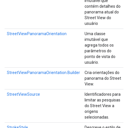
imutável que
contém detalhes do
panorama atual do
Street View do
usuário
StreetViewPanoramaOrientation
Uma classe
imutável que
agrega todos os
parâmetros do
ponto de vista do
usuário.
StreetViewPanoramaOrientation.Builder
Cria orientações do
panorama do Street
View.
StreetViewSource
Identificadores para
limitar as pesquisas
do Street View a
origens
selecionadas.
StrokeStyle
Descreve o estilo de