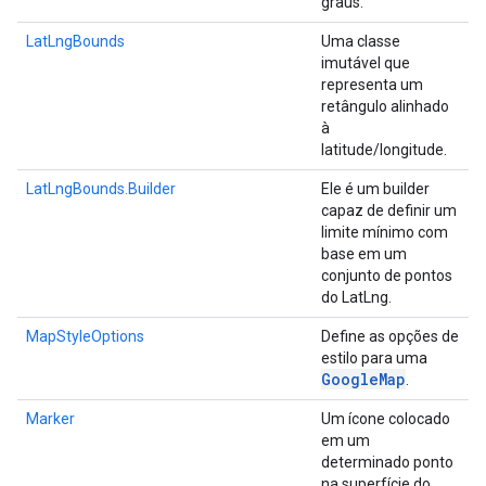
graus.
LatLngBounds
Uma classe
imutável que
representa um
retângulo alinhado
à
latitude/longitude.
LatLngBounds.Builder
Ele é um builder
capaz de definir um
limite mínimo com
base em um
conjunto de pontos
do LatLng.
MapStyleOptions
Define as opções de
estilo para uma
Google
Map
.
Marker
Um ícone colocado
em um
determinado ponto
na superfície do