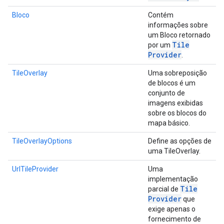
Bloco
Contém
informações sobre
um Bloco retornado
Tile
por um
Provider
.
TileOverlay
Uma sobreposição
de blocos é um
conjunto de
imagens exibidas
sobre os blocos do
mapa básico.
TileOverlayOptions
Define as opções de
uma TileOverlay.
UrlTileProvider
Uma
implementação
Tile
parcial de
Provider
que
exige apenas o
fornecimento de