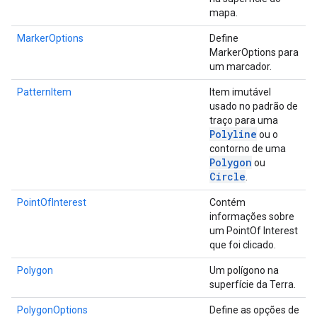
mapa.
MarkerOptions
Define
MarkerOptions para
um marcador.
PatternItem
Item imutável
usado no padrão de
traço para uma
Polyline
ou o
contorno de uma
Polygon
ou
Circle
.
PointOfInterest
Contém
informações sobre
um PointOf Interest
que foi clicado.
Polygon
Um polígono na
superfície da Terra.
PolygonOptions
Define as opções de