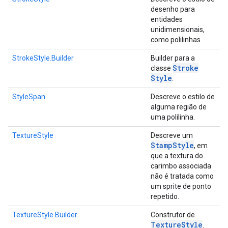
desenho para
entidades
unidimensionais,
como polilinhas.
StrokeStyle.Builder
Builder para a
Stroke
classe
Style
.
StyleSpan
Descreve o estilo de
alguma região de
uma polilinha.
TextureStyle
Descreve um
Stamp
Style
, em
que a textura do
carimbo associada
não é tratada como
um sprite de ponto
repetido.
TextureStyle.Builder
Construtor de
Texture
Style
.