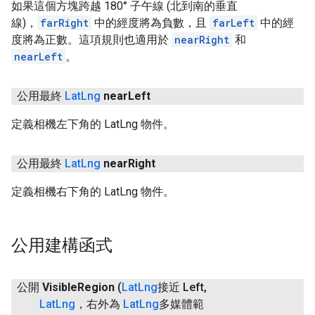
如果這個方塊跨越 180° 子午線 (北到南的垂直
線)，
farRight
中的經度將為負數，且
farLeft
中的經
度將為正數。這項規則也適用於
nearRight
和
nearLeft
。
公用最終
Lat
Lng
near
Left
定義相機左下角的 LatLng 物件。
公用最終
Lat
Lng
near
Right
定義相機右下角的 LatLng 物件。
公用建構函式
公開
Visible
Region
(
Lat
Lng
接近 Left
,
Lat
Lng
，右外為
Lat
Lng
多媒體範