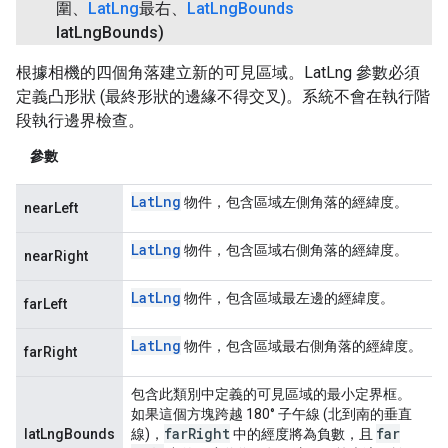
圍、
Lat
Lng
最右、
Lat
Lng
Bounds
lat
Lng
Bounds)
根據相機的四個角落建立新的可見區域。LatLng 參數必須
定義凸形狀 (最終形狀的邊緣不得交叉)。系統不會在執行階
段執行邊界檢查。
參數
Lat
Lng
物件，包含區域左側角落的經緯度。
nearLeft
Lat
Lng
物件，包含區域右側角落的經緯度。
nearRight
Lat
Lng
物件，包含區域最左邊的經緯度。
farLeft
Lat
Lng
物件，包含區域最右側角落的經緯度。
farRight
包含此類別中定義的可見區域的最小定界框。
如果這個方塊跨越 180° 子午線 (北到南的垂直
far
Right
far
latLngBounds
線)，
中的經度將為負數，且