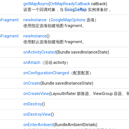
getMapAsync
(
OnMapReadyCallback
callback)
GoogleMap
设置一个回调对象，当
实例准备好 。
pFragment
newInstance
（
GoogleMapOptions
选项）
使用指定选项创建地图 fragment。
pFragment
newInstance
()
使用默认选项创建地图 fragment。
onActivityCreated
(Bundle savedInstanceState)
onAttach
（活动 activity）
onConfigurationChanged
（配置配置）
onCreate
(Bundle savedInstanceState)
onCreateView
(LayoutInflater 膨胀器、ViewGroup 容器、 Bun
onDestroy
()
onDestroyView
()
onEnterAmbient
(BundleAmbientDetails)