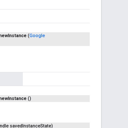
new
Instance
(
Google
new
Instance
()
ndle saved
Instance
State)