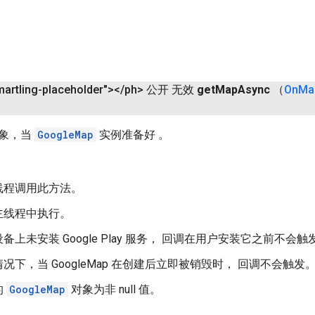
martling-placeholder">
<
/
ph> 公开 无效
get
Map
Async
（
On
Ma
象，当
GoogleMap
实例准备好 。
线程调用此方法。
主线程中执行。
备上未安装 Google Play 服务， 回调在用户安装它之前不会触
况下，当 GoogleMap 在创建后立即被销毁时， 回调不会触发
的
GoogleMap
对象为非 null 值。