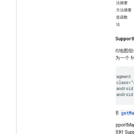
公共方法摘要
Camera
Update
Factory
继承的方法摘要
Google
Map
公共构造函数
Google
Map
Options
公共方法
Location
Source
Map
Fragment
公共类
Suppor
Map
View
Maps
Initializer
应用中的地图组
On
Map
Ready
Callback
求。 作为一个 fr
On
Street
View
Panorama
Ready
Callback
Projection
 <fragment

    class="
Street
View
Panorama
    android
Street
View
Panorama
Fragment
    android
Street
View
Panorama
Options
Street
View
Panorama
View
Support
Map
Fragment
必须使用
getM
Support
Street
View
Panorama
Fragment
调用 SupportMa
Ui
Settings
这种情况时 Supp