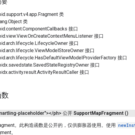
摘要
d.support.v4.app.Fragment 类
ang.Object 类
d.content.ComponentCallbacks 接口
d.view.View.OnCreateContextMenuListener 接口
.arch.lifecycle.LifecycleOwner 接口
d.arch.lifecycle.ViewModelStoreOwner 接口
d.arch.lifecycle.HasDefaultViewModelProviderFactory 接口
dx.savedstate.SavedStateRegistryOwner 接口
x.activity.result.ActivityResultCaller 接口
函数
martling-placeholder">
<
/
ph> 公开
Support
Map
Fragment
()
ragment。此构造函数是公开的，仅供膨胀器使用。使用
newIns
gment。