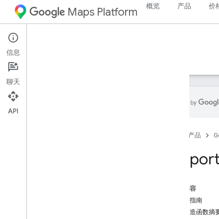
概览
产品
价
Maps Platform
Android
Maps SDK for Android
信息
指南
参考资料
示例
支持
聊天
API
参考资料
首页
产品
G
com
.
google
.
android
.
gms
.
maps
com
.
google
.
android
.
gms
.
maps
.
Suppor
model
Beta 版（已弃用）
本页内容
com
.
google
.
android
.
libraries
.
maps
开发者指南
概览
公共构造函数摘
Camera
Update