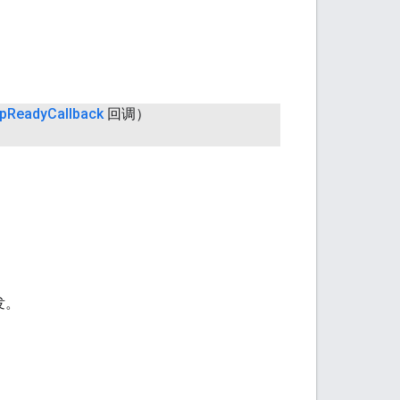
p
Ready
Callback
回调）
发。
。