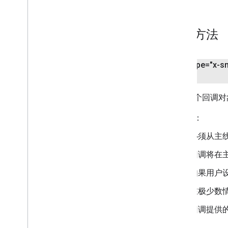
公共方法
<ph type="x-s
设置一个回调对
请注意：
必须从主
回调将在
如果用户设
在极少数情
回调提供