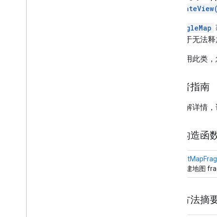
com
.
google
.
android
.
libraries
.
maps
.
onCreateView
model
从
GoogleMap
则，由于无法释
如需使用此类，您
开发者指南
如需了解详情，
公共构造函
SupportMapFra
用于创建地图 fra
公共方法摘