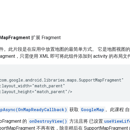
tMapFragment
扩展 Fragment
件。此片段是在应用中放置地图的最简单方式。 它是地图视图
agment，只需使用 XML 即可将此组件添加到 activity 的布局文
com.google.android.libraries.maps.SupportMapFragment"

:layout_width="match_parent"

:layout_height="match_parent"/>
apAsync(OnMapReadyCallback)
获取
GoogleMap
。此课程 
pFragment 的
onDestroyView()
方法且将 已设置
useViewLif
ortMapFragment 不再有效，除非稍后在 SupportMapFragme