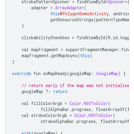
    strokePatternSpinner 
=
 findViewById
<
Spinner
>(
R
        adapter 
=
ArrayAdapter
(
this
@PolygonDemoActivity
,
 android
.
                getResourceStrings
(
patternTypeName
}
    clickabilityCheckbox 
=
 findViewById
(
R
.
id
.
toggl
    val mapFragment 
=
 supportFragmentManager
.
findF
    mapFragment
.
getMapAsync
(
this
)
}
override
 fun onMapReady
(
googleMap
:
GoogleMap
)
{
// return early if the map was not initialised
    googleMap 
?:
return
    val fillColorArgb 
=
Color
.
HSVToColor
(
            fillAlphaBar
.
progress
,
 floatArrayOf
(
fi
    val strokeColorArgb 
=
Color
.
HSVToColor
(
            strokeAlphaBar
.
progress
,
 floatArrayOf
(
with
(
googleMap
)
{