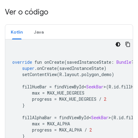
Ver o código
Kotlin
Java
override
 fun onCreate
(
savedInstanceState
:
Bundle
?)
super
.
onCreate
(
savedInstanceState
)
    setContentView
(
R
.
layout
.
polygon_demo
)
    fillHueBar 
=
 findViewById
<
SeekBar
>(
R
.
id
.
fillHu
        max 
=
 MAX_HUE_DEGREES
        progress 
=
 MAX_HUE_DEGREES 
/
2
}
    fillAlphaBar 
=
 findViewById
<
SeekBar
>(
R
.
id
.
fill
        max 
=
 MAX_ALPHA
        progress 
=
 MAX_ALPHA 
/
2
}