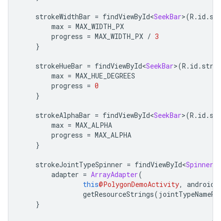
    strokeWidthBar 
=
 findViewById
<
SeekBar
>(
R
.
id
.
st
        max 
=
 MAX_WIDTH_PX
        progress 
=
 MAX_WIDTH_PX 
/
3
}
    strokeHueBar 
=
 findViewById
<
SeekBar
>(
R
.
id
.
stro
        max 
=
 MAX_HUE_DEGREES
        progress 
=
0
}
    strokeAlphaBar 
=
 findViewById
<
SeekBar
>(
R
.
id
.
st
        max 
=
 MAX_ALPHA
        progress 
=
 MAX_ALPHA
}
    strokeJointTypeSpinner 
=
 findViewById
<
Spinner
>
        adapter 
=
ArrayAdapter
(
this
@PolygonDemoActivity
,
 android
.
                getResourceStrings
(
jointTypeNameRe
}