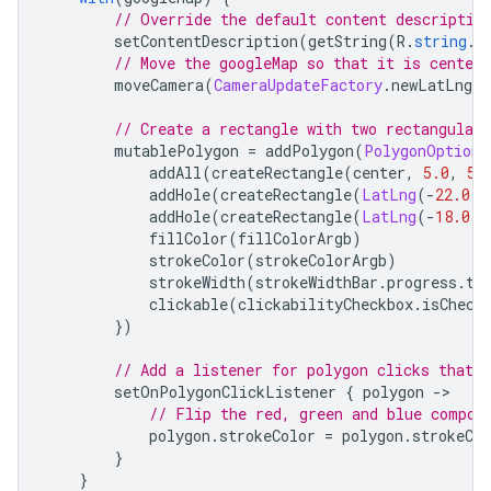
// Override the default content descriptio
        setContentDescription
(
getString
(
R
.
string
.
p
// Move the googleMap so that it is center
        moveCamera
(
CameraUpdateFactory
.
newLatLngZo
// Create a rectangle with two rectangular 
        mutablePolygon 
=
 addPolygon
(
PolygonOptions
            addAll
(
createRectangle
(
center
,
5.0
,
5.
            addHole
(
createRectangle
(
LatLng
(-
22.0
,
            addHole
(
createRectangle
(
LatLng
(-
18.0
,
            fillColor
(
fillColorArgb
)
            strokeColor
(
strokeColorArgb
)
            strokeWidth
(
strokeWidthBar
.
progress
.
to
            clickable
(
clickabilityCheckbox
.
isCheck
})
// Add a listener for polygon clicks that 
        setOnPolygonClickListener 
{
 polygon 
->
// Flip the red, green and blue compon
            polygon
.
strokeColor 
=
 polygon
.
strokeCol
}
}