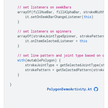
// set listeners on seekBars
    arrayOf
(
fillHueBar
,
 fillAlphaBar
,
 strokeWidthB
        it
.
setOnSeekBarChangeListener
(
this
)
}
// set listeners on spinners
    arrayOf
(
strokeJointTypeSpinner
,
 strokePatternS
        it
.
onItemSelectedListener 
=
this
}
// set line pattern and joint type based on cu
with
(
mutablePolygon
)
{
        strokeJointType 
=
 getSelectedJointType
(
str
        strokePattern 
=
 getSelectedPattern
(
strokeP
}
}
PolygonDemoActivity.kt