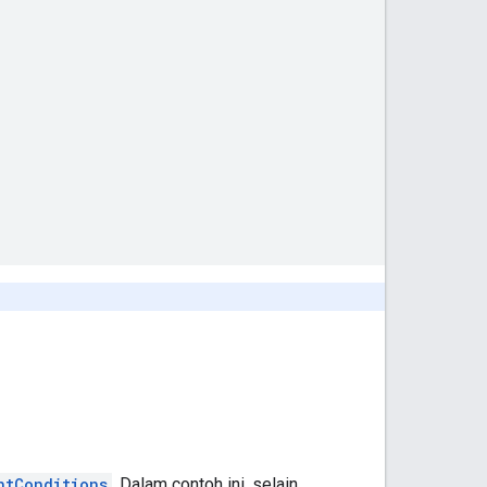
ntConditions
. Dalam contoh ini, selain