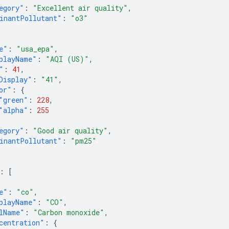
egory"
:
"Excellent air quality"
,
inantPollutant"
:
"o3"
e"
:
"usa_epa"
,
playName"
:
"AQI (US)"
,
"
:
41
,
Display"
:
"41"
,
or"
:
{
"green"
:
228
,
"alpha"
:
255
egory"
:
"Good air quality"
,
inantPollutant"
:
"pm25"
:
[
e"
:
"co"
,
playName"
:
"CO"
,
lName"
:
"Carbon monoxide"
,
centration"
:
{