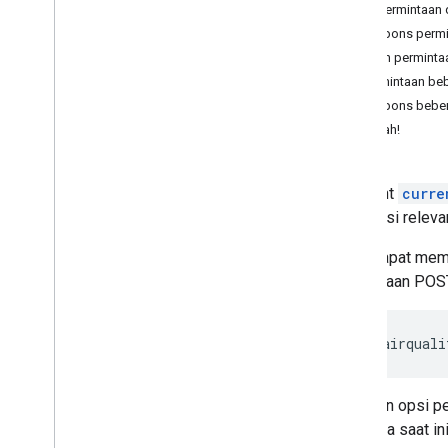
Menggunakan Air Quality API
Isi permintaan
Membuat permintaan
Respons permi
Mendapatkan kondisi saat ini
Contoh perminta
Dapatkan perkiraan per jam
Permintaan be
Dapatkan histori per jam
Respons beber
Mendapatkan ubin peta panas
Cobalah!
Memahami respons
Endpoint
curre
informasi releva
Anda dapat memi
permintaan POS
https://airquali
Sertakan opsi p
udaranya saat in