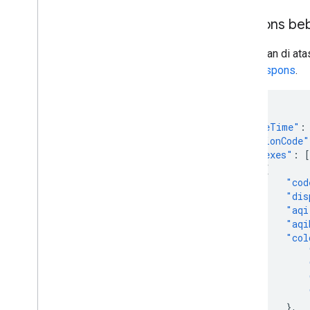
Respons be
Panggilan di at
Data respons
.
{
"dateTime"
:
"regionCode"
"indexes"
:
[
{
"cod
"dis
"aqi
"aqi
"col
},