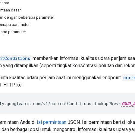
 dasar
ntaan dasar
an dengan beberapa parameter
berapa parameter
apa parameter
ntConditions
memberikan informasi kualitas udara per jam saa
n yang ditampilkan (seperti tingkat konsentrasi polutan dan rek
nta kualitas udara per jam saat ini menggunakan endpoint
curr
T HTTP ke:
ty.googleapis.com/v1/currentConditions:lookup?key=
YOUR_
ermintaan Anda di
isi permintaan
JSON. Isi permintaan berisi loka
i dan berbagai opsi untuk mengontrol informasi kualitas udara y