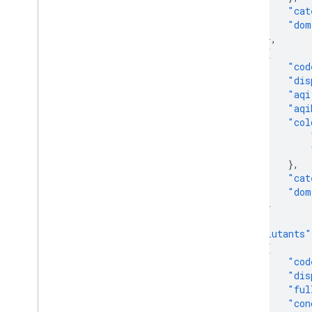
"cat
"dom
},
{
"cod
"dis
"aqi
"aqi
"col
},
"cat
"dom
}
],
"pollutants"
{
"cod
"dis
"ful
"con