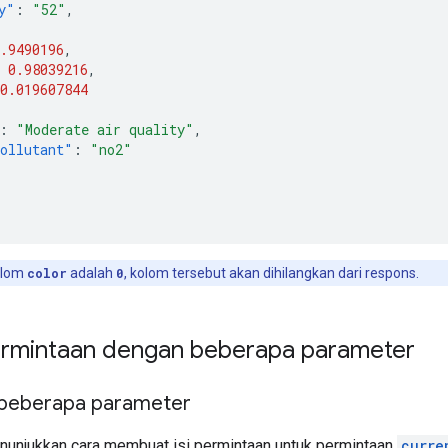
y"
:
"52"
,
.9490196
,
0.98039216
,
0.019607844
:
"Moderate air quality"
,
ollutant"
:
"no2"
kolom
color
adalah
0
, kolom tersebut akan dihilangkan dari respons.
rmintaan dengan beberapa parameter
 beberapa parameter
nunjukkan cara membuat isi permintaan untuk permintaan
curre