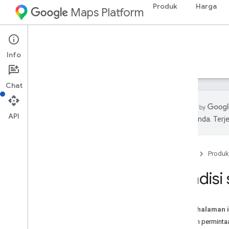
Produk
Harga
Maps Platform
Environment
Air Quality API
Info
Panduan
Referensi
Referensi
Chat
API
pilihan Anda. Te
Air Quality API
Ringkasan
Beranda
Produk
Coba demo Air Quality API
Cakupan negara dan wilayah
Kondisi 
Penyiapan
Menyiapkan Air Quality API
Pada halaman i
Contoh perminta