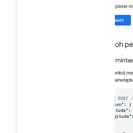
APIs Explorer 
Cobalah!
Contoh pe
Isi perminta
Kode berikut me
hanya menetapka
curl -X POST 
  "location": {

    "latitude": 
    "longitude":
  }

}
' \
