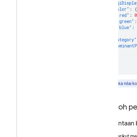
"aqiDispla
"color"
:
{
"red"
:
0
"green"
:
"blue"
:
},
"category"
"dominantP
}
]
}
Catatan:
Jika nilai 
Contoh pe
Permintaan
Kode berikut me