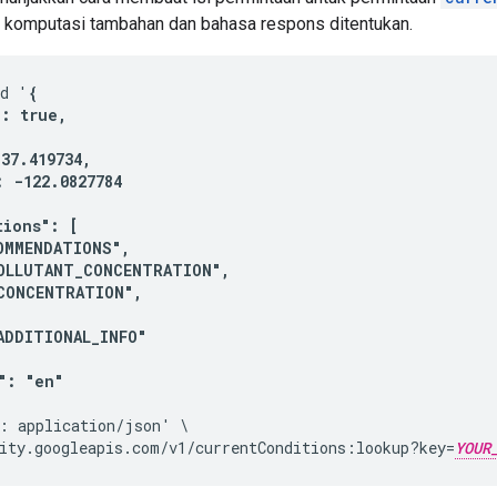
a komputasi tambahan dan bahasa respons ditentukan.
-d '
{

: true,

37.419734,

 -122.0827784

ions": [

OMMENDATIONS",

OLLUTANT_CONCENTRATION",

CONCENTRATION",

ADDITIONAL_INFO"

: "en"

: application/json' \

ity.googleapis.com/v1/currentConditions:lookup?key=
YOUR