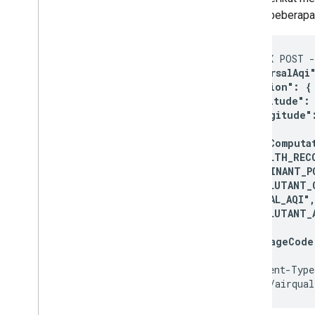
lokasi, beberap
curl -X POST 
  "universalAqi"
  "location": {

    "latitude": 
    "longitude":
  },

  "extraComputat
    "HEALTH_REC
    "DOMINANT_P
    "POLLUTANT_
    "LOCAL_AQI",

    "POLLUTANT_
  ],

  "languageCode"
}
' \

-H 'Content-Type
'https://airqual