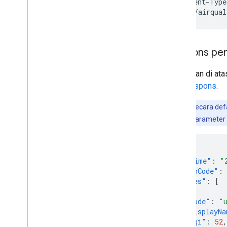
-H 'Content-Type
'https://airqual
Respons per
Panggilan di at
Data respons
.
Catatan:
Secara defa
menetapkan parameter 
{
"dateTime"
:
"
"regionCode"
:
"indexes"
:
[
{
"code"
:
"
"displayNa
"aqi"
:
52
,