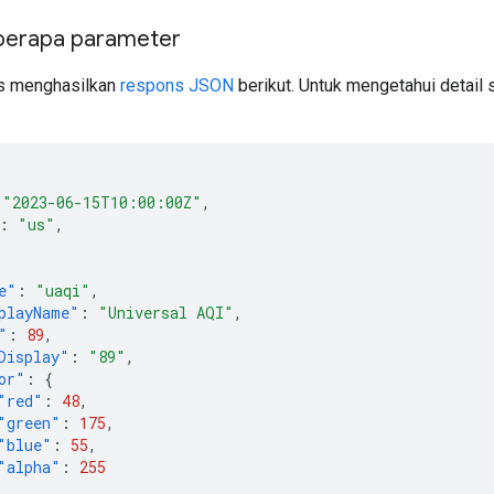
berapa parameter
as menghasilkan
respons JSON
berikut. Untuk mengetahui detail 
"2023-06-15T10:00:00Z"
,
:
"us"
,
e"
:
"uaqi"
,
playName"
:
"Universal AQI"
,
"
:
89
,
Display"
:
"89"
,
or"
:
{
"red"
:
48
,
"green"
:
175
,
"blue"
:
55
,
"alpha"
:
255