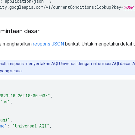
: application/json' \

ity.googleapis.com/v1/currentConditions:lookup?key=
YOUR
mintaan dasar
as menghasilkan
respons JSON
berikut. Untuk mengetahui detail 
ult, respons menyertakan AQI Universal dengan informasi AQI dasar. A
yang sesuai.
2023-10-26T18:00:00Z"
,
"us"
,
uaqi"
,
me"
:
"Universal AQI"
,