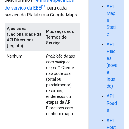
descritos nos
Termos específicos
API
de serviço da EEE
para cada
Map
serviço da Plataforma Google Maps.
s
Stati
Ajustes na
Mudanças nos
c
funcionalidade da
Termos de
API Directions
Serviço
API
(legado)
Plac
Nenhum
Proibição de uso
es
com qualquer
(nova
mapa
. O Cliente
e
não pode usar
lega
(total ou
parcialmente)
da)
resumos,
API
endereços ou
etapas da API
Road
Directions com
s
nenhum mapa.
API
Rout