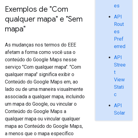
es
Exemplos de "Com
API
qualquer mapa" e "Sem
Rout
mapa"
es
Pref
As mudanças nos termos do EEE
erred
afetam a forma como você usa o
API
conteúdo do Google Maps nesse
Stree
serviço "Com qualquer mapa". "Com
t
qualquer mapa" significa exibir o
View
Conteúdo do Google Maps em, ao
Stati
lado ou de uma maneira visualmente
c
associada a qualquer mapa, incluindo
um mapa do Google, ou vincular o
API
Conteúdo do Google Maps a
Solar
qualquer mapa ou vincular qualquer
mapa ao Conteúdo do Google Maps,
a menos que o mapa específico