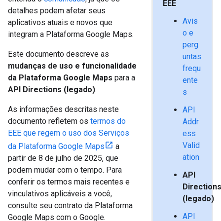
EEE
detalhes podem afetar seus
Avis
aplicativos atuais e novos que
o e
integram a Plataforma Google Maps.
perg
Este documento descreve as
untas
mudanças de uso e funcionalidade
frequ
da Plataforma Google Maps
para a
ente
API Directions (legado)
.
s
As informações descritas neste
API
documento refletem os
termos do
Addr
EEE que regem o uso dos Serviços
ess
Valid
da Plataforma Google Maps
a
ation
partir de 8 de julho de 2025, que
podem mudar com o tempo. Para
API
conferir os termos mais recentes e
Direction
vinculativos aplicáveis a você,
(legado)
consulte seu contrato da Plataforma
API
Google Maps com o Google.