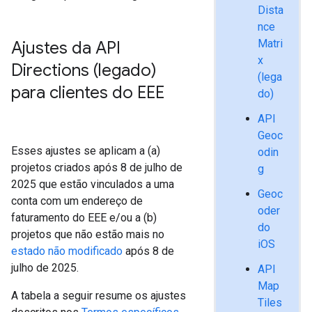
Dista
nce
Matri
Ajustes da API
x
Directions (legado)
(lega
para clientes do EEE
do)
API
Geoc
Esses ajustes se aplicam a (a)
odin
projetos criados após 8 de julho de
g
2025 que estão vinculados a uma
Geoc
conta com um endereço de
oder
faturamento do EEE e/ou a (b)
do
projetos que não estão mais no
iOS
estado não modificado
após 8 de
julho de 2025.
API
Map
A tabela a seguir resume os ajustes
Tiles