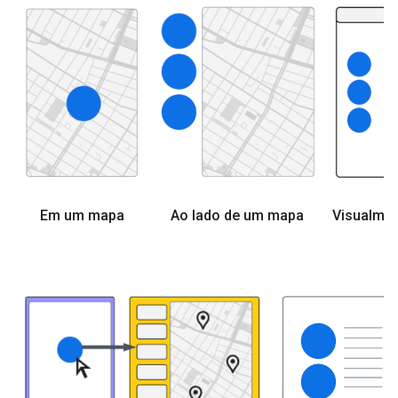
Em um mapa
Ao lado de um mapa
Visualme