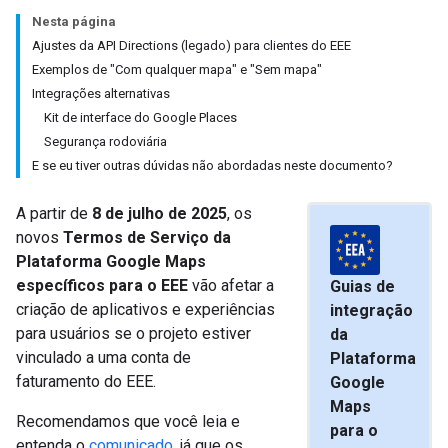
Nesta página
Ajustes da API Directions (legado) para clientes do EEE
Exemplos de "Com qualquer mapa" e "Sem mapa"
Integrações alternativas
Kit de interface do Google Places
Segurança rodoviária
E se eu tiver outras dúvidas não abordadas neste documento?
A partir de
8 de julho de 2025
, os
novos
Termos de Serviço da
Plataforma Google Maps
específicos para o EEE
vão afetar a
Guias de
criação de aplicativos e experiências
integração
para usuários se o projeto estiver
da
vinculado a uma conta de
Plataforma
faturamento do EEE.
Google
Maps
Recomendamos que você leia e
para o
entenda o
comunicado
, já que os