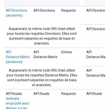
API Directions
API Directions
Requests
API Directions
(ancienne)
Auparavant, le même code SKU était utilisé
API Directions
pour toutes les requêtes Directions. Elles sont
à présent séparées en requêtes de base et
avancées.
API
API
Entries
API
Distance Matrix
Distance Matrix
Distance Matri
(ancienne)
Auparavant, le même code SKU était utilisé
API
pour toutes les requêtes Distance Matrix. Elles
Distance Matri
sont à présent séparées en requêtes de base
et avancées.
API Roads,
API Roads
Requests
API Roads
itinéraire
emprunté avec
Aligner sur les