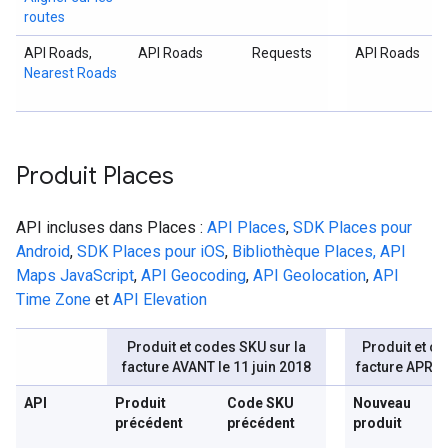
routes
API Roads,
API Roads
Requests
API Roads
Nearest Roads
Produit Places
API incluses dans Places :
API Places
,
SDK Places pour
Android
,
SDK Places pour iOS
,
Bibliothèque Places, API
Maps JavaScript
,
API Geocoding
,
API Geolocation
,
API
Time Zone
et
API Elevation
Produit et codes SKU sur la
Produit et co
facture AVANT le 11 juin 2018
facture APRÈS 
API
Produit
Code SKU
Nouveau
précédent
précédent
produit