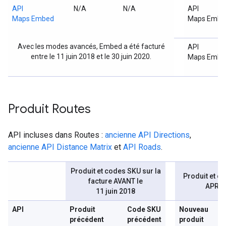
API
N/A
N/A
API
Maps Embed
Maps Embe
Avec les modes avancés, Embed a été facturé
API
entre le 11 juin 2018 et le 30 juin 2020.
Maps Embe
Produit Routes
API incluses dans Routes :
ancienne API Directions
,
ancienne API Distance Matrix
et
API Roads
.
Produit et codes SKU sur la
Produit et co
facture AVANT le
APRÈS 
11 juin 2018
API
Produit
Code SKU
Nouveau
précédent
précédent
produit