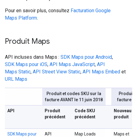
Pour en savoir plus, consultez
Facturation Google
Maps Platform
.
Produit Maps
API incluses dans Maps :
SDK Maps pour Android
,
SDK Maps pour iOS
,
API Maps JavaScript
,
API
Maps Static
,
API Street View Static
,
API Maps Embed
et
URL Maps
Produit et codes SKU sur la
Produit e
facture AVANT le 11 juin 2018
facture A
API
Produit
Code SKU
Nouveau
précédent
précédent
produit
SDK Maps pour
API
Map Loads
Maps et