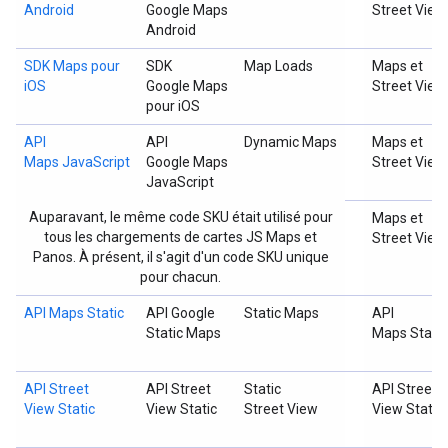
Android
Google Maps
Street View
Android
SDK Maps pour
SDK
Map Loads
Maps et
iOS
Google Maps
Street View
pour iOS
API
API
Dynamic Maps
Maps et
Maps JavaScript
Google Maps
Street View
JavaScript
Auparavant, le même code SKU était utilisé pour
Maps et
tous les chargements de cartes JS Maps et
Street View
Panos. À présent, il s'agit d'un code SKU unique
pour chacun.
API Maps Static
API Google
Static Maps
API
Static Maps
Maps Static
API Street
API Street
Static
API Street
View Static
View Static
Street View
View Static