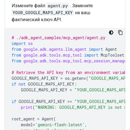
Измените файл
agent.py
. Замените
YOUR_GOOGLE_MAPS_API_KEY
на ваш
фактический ключ API.
# ./adk_agent_samples/mcp_agent/agent.py
import
os
from
google.adk.agents.llm_agent
import
Agent
from
google.adk.tools.mcp_tool
import
McpToolset
from
google.adk.tools.mcp_tool.mcp_session_manager
# Retrieve the API key from an environment variabl
GOOGLE_MAPS_API_KEY
=
os
.
getenv
(
"GOOGLE_MAPS_API
if
not
GOOGLE_MAPS_API_KEY
:
GOOGLE_MAPS_API_KEY
=
"YOUR_GOOGLE_MAPS_API_
if
GOOGLE_MAPS_API_KEY
==
"YOUR_GOOGLE_MAPS_API_
print
(
"WARNING: GOOGLE_MAPS_API_KEY is not se
root_agent
=
Agent
(
model
=
'gemini-flash-latest'
,