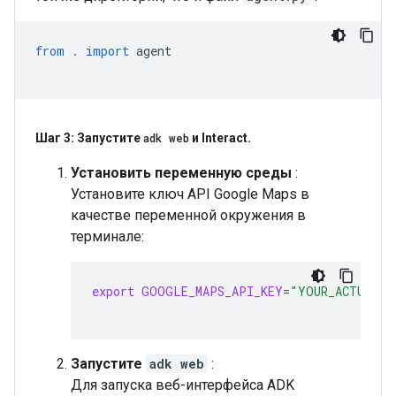
from
.
import
agent
Шаг 3: Запустите
adk web
и Interact
.
Установить переменную среды
:
Установите ключ API Google Maps в
качестве переменной окружения в
терминале:
export
GOOGLE_MAPS_API_KEY
=
"YOUR_ACTUAL_G
Запустите
adk web
:
Для запуска веб-интерфейса ADK