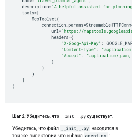
name
=
'travel_planner_agent'
,
description
=
'A helpful assistant for planning 
tools
=
[
McpToolset
(
connection_params
=
StreamableHTTPConnec
url
=
"https://mapstools.googleapis.
headers
=
{
"X-Goog-Api-Key"
:
GOOGLE_MAPS
"Content-Type"
:
"application/j
"Accept"
:
"application/json, t
}
)
)
]
)
Шаг 2: Убедитесь
,
что
_
_
init
_
_
.
py
существует
.
Убедитесь, что файл
__init__.py
находится в
той же директории, что и файл
agent.py
: