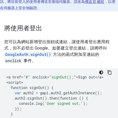
訊，將目前登入的使用者傳送至後端伺服器。請改為
傳送 ID 權杖
，以便
在伺服器上安全地驗證。
將使用者登出
您可以為網站新增登出按鈕或連結，讓使用者登出應用程
式，但不必登出 Google。如要建立登出連結，請將呼叫
GoogleAuth.signOut()
方法的函式附加至連結的
onclick
事件。
<
a
href
=
"#"
onclick
=
"signOut();"
>
Sign
out
<
/
a
>

<
script
function
signOut
()
{
var
auth2
=
gapi
.
auth2
.
getAuthInstance
();
auth2
.
signOut
()
.
then
(
function
()
{
console
.
log
(
'User signed out.'
);
});
}