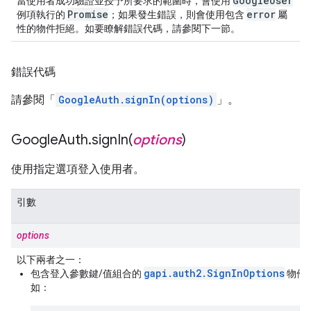
Google
User
當使用者成功驗證並授予所要求的範圍時，會使用
Promise
error
例項執行的
；如果發生錯誤，則會使用包含
屬
性的物件拒絕。如要瞭解錯誤代碼，請參閱下一節。
錯誤代碼
請參閱「
GoogleAuth.signIn(options)
」。
Google
Auth
.
signIn(
options
)
使用指定選項登入使用者。
引數
options
以下兩者之一：
gapi.auth2.SignInOptions
包含登入參數鍵/值組合的
物件
如：