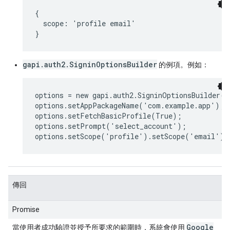
{

  scope: 'profile email'

}
gapi.auth2.SigninOptionsBuilder
的例項。例如：
options = new gapi.auth2.SigninOptionsBuilder()
options.setAppPackageName('com.example.app');

options.setFetchBasicProfile(True);

options.setPrompt('select_account');

options.setScope('profile').setScope('email');
傳回
Promise
Google
當使用者成功驗證並授予所要求的範圍時，系統會使用