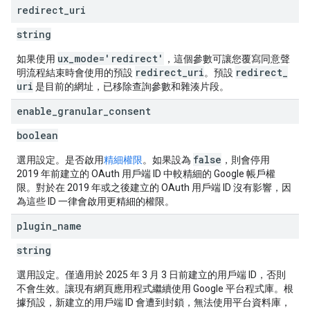
redirect
_
uri
string
ux
_
mode='redirect'
如果使用
，這個參數可讓您覆寫同意聲
redirect
_
uri
redirect
_
明流程結束時會使用的預設
。預設
uri
是目前的網址，已移除查詢參數和雜湊片段。
enable
_
granular
_
consent
boolean
false
選用設定。是否啟用
精細權限
。如果設為
，則會停用
2019 年前建立的 OAuth 用戶端 ID 中較精細的 Google 帳戶權
限。對於在 2019 年或之後建立的 OAuth 用戶端 ID 沒有影響，因
為這些 ID 一律會啟用更精細的權限。
plugin
_
name
string
選用設定。僅適用於 2025 年 3 月 3 日前建立的用戶端 ID，否則
不會生效。讓現有網頁應用程式繼續使用 Google 平台程式庫。根
據預設，新建立的用戶端 ID 會遭到封鎖，無法使用平台資料庫，