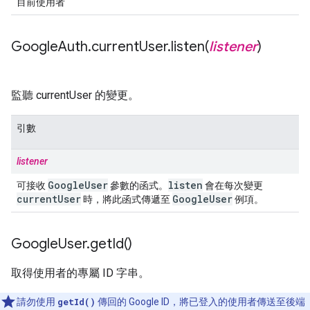
目前使用者
Google
Auth
.
current
User
.
listen(
listener
)
監聽 currentUser 的變更。
引數
listener
Google
User
listen
可接收
參數的函式。
會在每次變更
current
User
Google
User
時，將此函式傳遞至
例項。
Google
User
.
get
Id(
)
取得使用者的專屬 ID 字串。
請勿使用
getId()
傳回的 Google ID，將已登入的使用者傳送至後端