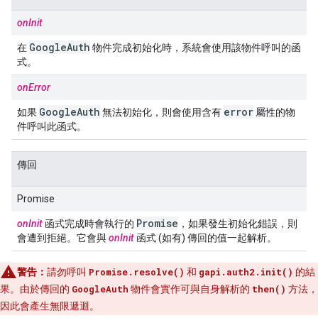
onInit
Google
Auth
在
物件完成初始化時，系統會使用該物件呼叫的函
式。
onError
Google
Auth
error
如果
無法初始化，則會使用含有
屬性的物
件呼叫此函式。
傳回
Promise
Promise
onInit
函式完成時會執行的
，如果發生初始化錯誤，則
會遭到拒絕。它會與
onInit
函式 (如有) 傳回的值一起解析。
警告：
請勿呼叫
Promise.resolve()
和
gapi.auth2.init()
的結
果。由於傳回的
GoogleAuth
物件會實作可與自身解析的
then()
方法，
因此會產生無限遞迴。