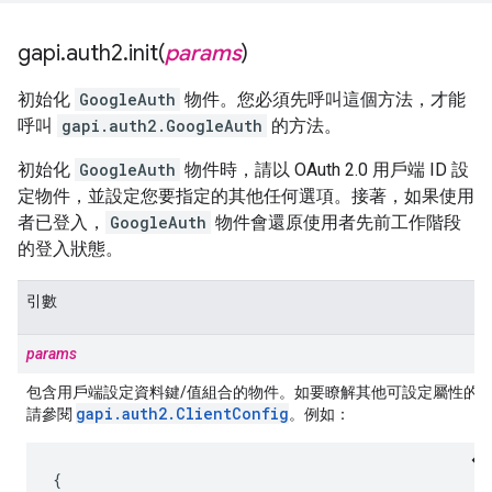
gapi
.
auth2
.
init(
params
)
初始化
GoogleAuth
物件。您必須先呼叫這個方法，才能
呼叫
gapi.auth2.GoogleAuth
的方法。
初始化
GoogleAuth
物件時，請以 OAuth 2.0 用戶端 ID 設
定物件，並設定您要指定的其他任何選項。接著，如果使用
者已登入，
GoogleAuth
物件會還原使用者先前工作階段
的登入狀態。
引數
params
包含用戶端設定資料鍵/值組合的物件。如要瞭解其他可設定屬性的
gapi
.
auth2
.
Client
Config
請參閱
。例如：
{
