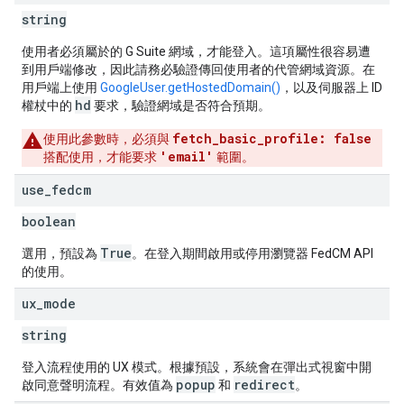
string
使用者必須屬於的 G Suite 網域，才能登入。這項屬性很容易遭
到用戶端修改，因此請務必驗證傳回使用者的代管網域資源。在
用戶端上使用
GoogleUser.getHostedDomain()
，以及伺服器上 ID
hd
權杖中的
要求，驗證網域是否符合預期。
fetch_basic_profile: false
使用此參數時，必須與
'email'
搭配使用，才能要求
範圍。
use
_
fedcm
boolean
True
選用，預設為
。在登入期間啟用或停用瀏覽器 FedCM API
的使用。
ux
_
mode
string
登入流程使用的 UX 模式。根據預設，系統會在彈出式視窗中開
popup
redirect
啟同意聲明流程。有效值為
和
。