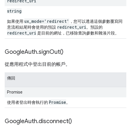
redirect
_
uri
string
ux
_
mode='redirect'
如果使用
，您可以透過這個參數覆寫同
redirect
_
uri
意流程結尾時會使用的預設
。預設的
redirect
_
uri
是目前的網址，已移除查詢參數和雜湊片段。
Google
Auth
.
sign
Out(
)
從應用程式中登出目前的帳戶。
傳回
Promise
Promise
使用者登出時會執行的
。
Google
Auth
.
disconnect(
)