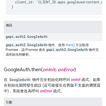
  client_id: 'CLIENT_ID.apps.googleusercontent.com
}
傳回
gapi
.
auth2
.
Google
Auth
gapi
.
auth2
.
Google
Auth
物件。使用
then()
方法取得
gapi
.
auth2
.
Google
Auth
Promise，該 Promise 會在
物件完
成初始化時解析。
Google
Auth
.
then(
on
Init
,
on
Error
)
在
GoogleAuth
物件完全初始化時呼叫
onInit
函式。如果
在初始化期間發生錯誤 (這可能發生在舊版不支援的瀏覽器
中)，系統會改為呼叫
onError
函式。
引數