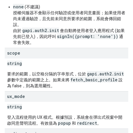
none
(
不建議
)
授權伺服器不會顯示任何驗證或使用者同意畫面；如果使用者
尚未通過驗證，且先前未同意所要求的範圍，系統會傳回錯
誤。
gapi.auth2.init
由於
會自動將使用者登入應用程式 (如果
signIn({prompt: 'none'})
先前已登入)，因此呼叫
通
常會失敗。
scope
string
gapi
.
auth2
.
init
要求的範圍，以空格分隔的字串形式，位於
fetch
_
basic
_
profile
參數中定義的範圍之上。如果未將
設
為 false，則為選用屬性。
ux
_
mode
string
登入流程使用的 UX 模式。根據預設，系統會在彈出式視窗中開
popup
redirect
啟同意聲明流程。有效值為
和
。