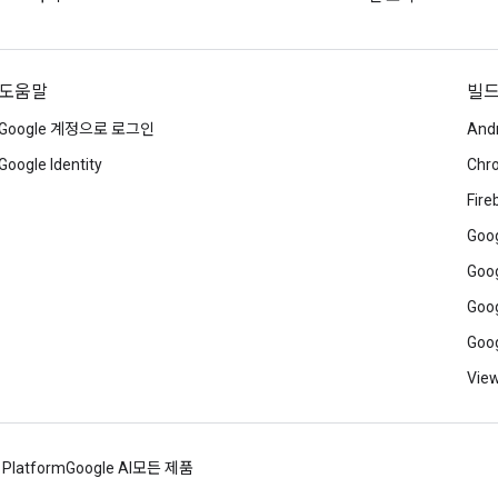
도움말
빌
Google 계정으로 로그인
And
Google Identity
Chr
Fire
Goog
Goog
Goog
Goog
View
 Platform
Google AI
모든 제품