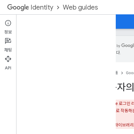
Web guides
Identity
홈
웹용 Google 로그인
정보
채팅
수 있습니다.
지원 중단 및 지원 종료
API
홈
제품
Goog
기본 사항
Google 로그인 통합
사용자의
프로필 정보 가져오기
백엔드 서버로 인증
경고:
Google 로그인
추가 기능
속해서 정상적으로 작동하
로그인 버튼 맞춤설정
사용자의 세션 상태 모니터링
Google 로그인 라이브러
추가 권한 요청