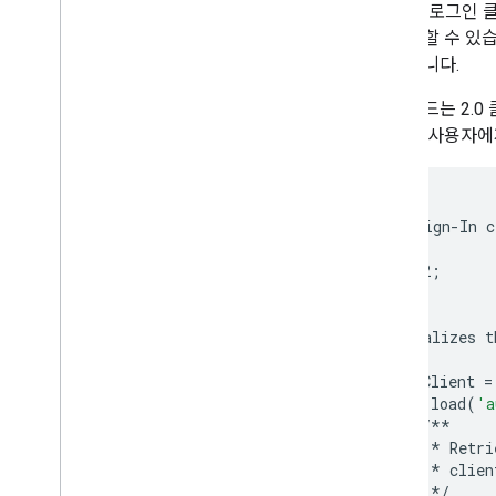
Google 로그
리스너를 사용한 로그인 통합
를 확인할 수 있
서버 측 앱용 Google 로그인
수 있습니다.
범위 연결 해제 및 취소
다음 코드는 2.
교차 플랫폼 통합
에 따라 사용자에
크로스 플랫폼 싱글 로그인
/**
리소스
*
The
Sign
-
In
c
문제 해결
*/
Fed
CM API 사용
var
auth2
;
Google+ 로그인에서 이전
/**
*
Initializes
t
참조
*/
자바스크립트 클라이언트 참조
var
initClient
=
gapi
.
load
(
'a
/**
*
Retri
*
clien
*/