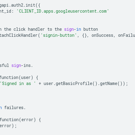
gapi
.
auth2
.
init
({
nt_id
:
'CLIENT_ID.apps.googleusercontent.com'
h
the
click
handler
to
the
sign
-
in
button
tachClickHandler
(
'signin-button'
,
{},
onSuccess
,
onFail
sful
sign
-
ins
.
function
(
user
)
{
'Signed in as '
+
user
.
getBasicProfile
()
.
getName
());
n
failures
.
function
(
error
)
{
error
);