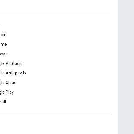
드
roid
ome
base
le AI Studio
le Antigravity
le Cloud
le Play
 all