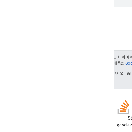
달리 명시되지 않는 한 이 
여됩니다. 자세한 내용은
Goo
최종 업데이트: 2026-02-18(
GitHub
S
샘플을 선별하여 직접 시험해 보
google
세요.