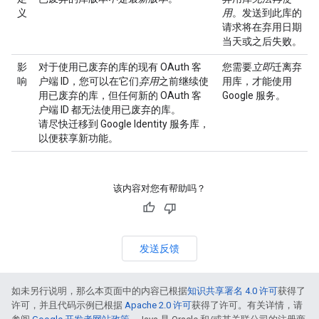
义
用
。发送到此库的
请求将在弃用日期
当天或之后失败。
影
对于使用已废弃的库的现有 OAuth 客
您需要
立即
迁离弃
响
户端 ID，您可以在它们
弃用
之前继续使
用库，才能使用
用已废弃的库，但任何新的 OAuth 客
Google 服务。
户端 ID 都无法使用已废弃的库。
请尽快迁移到 Google Identity 服务库，
以便获享新功能。
该内容对您有帮助吗？
发送反馈
如未另行说明，那么本页面中的内容已根据
知识共享署名 4.0 许可
获得了
许可，并且代码示例已根据
Apache 2.0 许可
获得了许可。有关详情，请