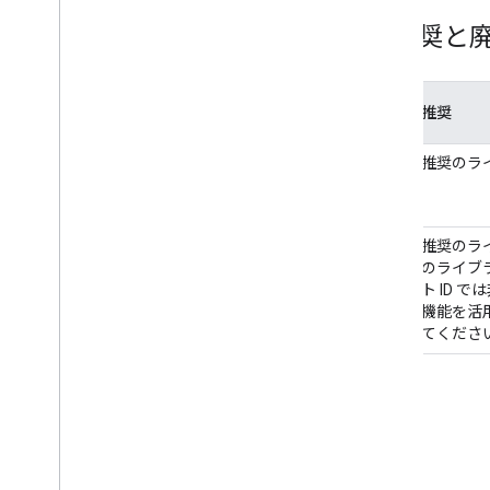
非推奨と
用
非推奨
語
定
非推奨のラ
義
影
非推奨のライ
響
奨のライブ
ント ID 
新機能を活用す
してくださ