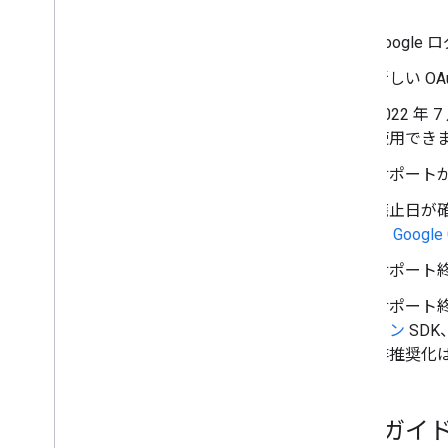
Google
新しい O
2022 年
使用でき
サポート
廃止日が確
る
Google 
サポート
サポート終了
イン
SDK
非推奨化
移行ガイ