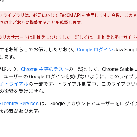
違い
グイン ライブラリは、必要に応じて FedCM API を使用します。今後、この
き想定どおりに機能することを確認します。
ライブラリのサポートは非推奨になりました。詳しくは、
非推奨と廃止
ガイド
するお知らせでお伝えしたとおり、
Google ログイン
JavaScr
します。
四半期より、
Chrome 主導のテスト
の一環として、Chrome Stable
ユーザーの Google ログインを妨げないように、このライブラリ
了トライアル
の一部です。トライアル期間中、このライブラリの使
の影響を受けません。
dentity Services
は、Google アカウントでユーザーをロ
る必要があります。