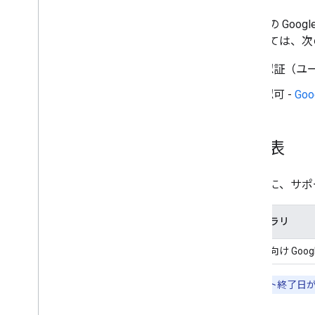
非推奨の Googl
については、次
認証（ユ
認可 -
Goo
時刻表
次の表に、サポ
ライブラリ
ウェブ向け Google
注:
サポート終了日が