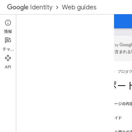
Web guides
Identity
ホーム
ウェブ向け Google ログイン
情報
チャット
は誤りが含まれる
サポート終了と廃止
API
ホーム
プロダ
基本
Google ログインを統合する
サポー
プロファイル情報を取得する
バックエンド サーバーで認証する
このページの内
その他の機能
要点
ログインボタンのカスタマイズ
移行ガイド
ユーザーのセッション状態をモニタリ
時刻表
ングする