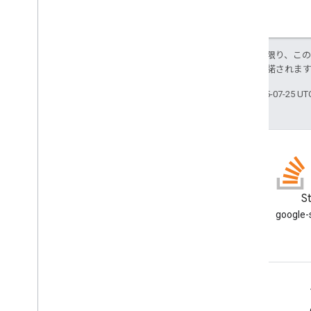
特に記載のない限り、こ
ス
により使用許諾されま
最終更新日 2025-07-25 U
GitHub
S
サンプルをフォークして自分
googl
で試してみる
サービス情報