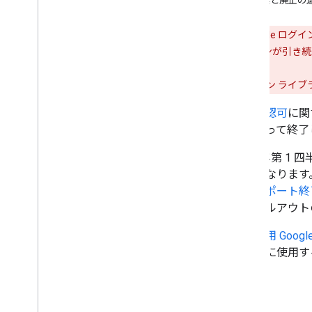
非推奨と廃止の
追加の権限をリクエストする
リスナーを使用してログインを統合す
る
警告:
Google ロ
サーバーサイド アプリへの Google ロ
ザーのログインが引き続
グイン
スコープの接続解除と取り消し
Google ログイン 
認証
と
認可
に関
クロス プラットフォーム統合
日をもって終了
クロス プラットフォーム シングル ロ
グイン
2024 年第 1 
無効になります。
リソース
スの
サポート終
トラブルシューティング
のロールアウト
Fed
CM API を使用する
Google+ ログインから移行する
ウェブ用 Google I
代わりに使用す
リファレンス
Java
Script クライアント リファレ
ンス
要点