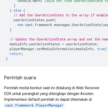
console
.
warn
(
"Could not find UserActionState t
}
}
else
{
// Add the UserActionState to the array if enable
userActionStates
.
push
(
new
cast
.
framework
.
messages
.
UserActionState
(
us
}
// Update the UserActionState array and set the ne
mediaInfo
.
userActionStates
=
userActionStates
;
playerManager
.
setMediaInformation
(
mediaInfo
,
true
)
return
;
}
Perintah suara
Perintah media berikut saat ini didukung di Web Receiver
SDK untuk perangkat yang dilengkapi dengan Asisten.
Implementasi default perintah ini dapat ditemukan di
cast.framework.PlayerManager
.