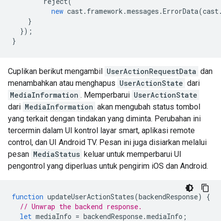
reject
(
new
cast
.
framework
.
messages
.
ErrorData
(
cast
}
});
}
Cuplikan berikut mengambil
UserActionRequestData
dan
menambahkan atau menghapus
UserActionState
dari
MediaInformation
. Memperbarui
UserActionState
dari
MediaInformation
akan mengubah status tombol
yang terkait dengan tindakan yang diminta. Perubahan ini
tercermin dalam UI kontrol layar smart, aplikasi remote
control, dan UI Android TV. Pesan ini juga disiarkan melalui
pesan
MediaStatus
keluar untuk memperbarui UI
pengontrol yang diperluas untuk pengirim iOS dan Android.
function
updateUserActionStates
(
backendResponse
)
{
// Unwrap the backend response.
let
mediaInfo
=
backendResponse
.
mediaInfo
;