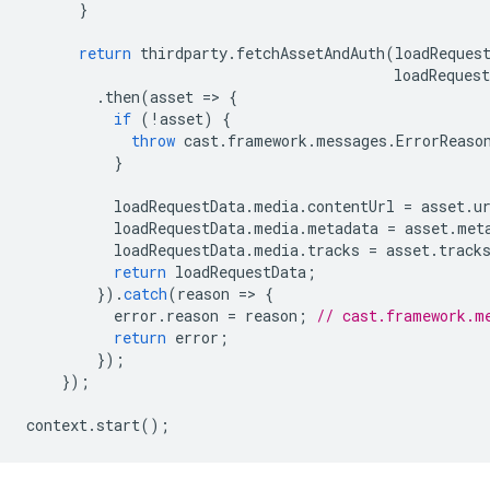
}
return
thirdparty
.
fetchAssetAndAuth
(
loadReques
loadRequest
.
then
(
asset
=
>
{
if
(
!
asset
)
{
throw
cast
.
framework
.
messages
.
ErrorReaso
}
loadRequestData
.
media
.
contentUrl
=
asset
.
u
loadRequestData
.
media
.
metadata
=
asset
.
met
loadRequestData
.
media
.
tracks
=
asset
.
track
return
loadRequestData
;
}).
catch
(
reason
=
>
{
error
.
reason
=
reason
;
// cast.framework.m
return
error
;
});
});
context
.
start
();