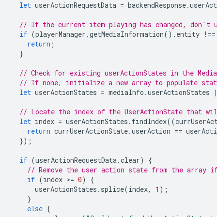
let
userActionRequestData
=
backendResponse
.
userAct
// If the current item playing has changed, don't 
if
(
playerManager
.
getMediaInformation
().
entity
!==
return
;
}
// Check for existing userActionStates in the Medi
// If none, initialize a new array to populate stat
let
userActionStates
=
mediaInfo
.
userActionStates
// Locate the index of the UserActionState that wi
let
index
=
userActionStates
.
findIndex
((
currUserAc
return
currUserActionState
.
userAction
==
userActi
});
if
(
userActionRequestData
.
clear
)
{
// Remove the user action state from the array i
if
(
index
>
=
0
)
{
userActionStates
.
splice
(
index
,
1
);
}
else
{