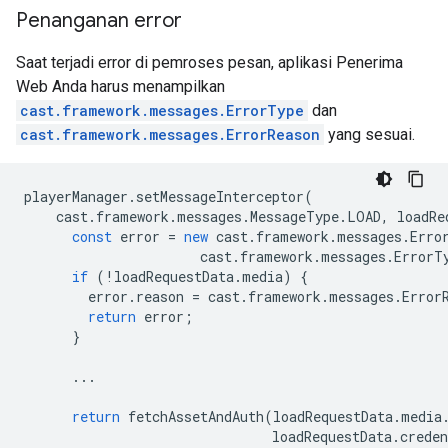
Penanganan error
Saat terjadi error di pemroses pesan, aplikasi Penerima
Web Anda harus menampilkan
cast.framework.messages.ErrorType
dan
cast.framework.messages.ErrorReason
yang sesuai.
playerManager
.
setMessageInterceptor
(
cast
.
framework
.
messages
.
MessageType
.
LOAD
,
loadRe
const
error
=
new
cast
.
framework
.
messages
.
Erro
cast
.
framework
.
messages
.
ErrorT
if
(
!
loadRequestData
.
media
)
{
error
.
reason
=
cast
.
framework
.
messages
.
Error
return
error
;
}
...
return
fetchAssetAndAuth
(
loadRequestData
.
media
loadRequestData
.
creden