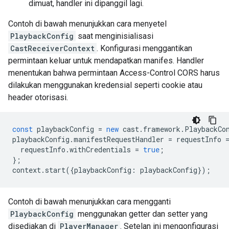
dimuat, handler ini dipanggil lagi.
Contoh di bawah menunjukkan cara menyetel
PlaybackConfig
saat menginisialisasi
CastReceiverContext
. Konfigurasi menggantikan
permintaan keluar untuk mendapatkan manifes. Handler
menentukan bahwa permintaan Access-Control CORS harus
dilakukan menggunakan kredensial seperti cookie atau
header otorisasi.
const
playbackConfig
=
new
cast
.
framework
.
PlaybackCo
playbackConfig
.
manifestRequestHandler
=
requestInfo
requestInfo
.
withCredentials
=
true
;
};
context
.
start
({
playbackConfig
:
playbackConfig
});
Contoh di bawah menunjukkan cara mengganti
PlaybackConfig
menggunakan getter dan setter yang
disediakan di
PlayerManager
. Setelan ini mengonfigurasi