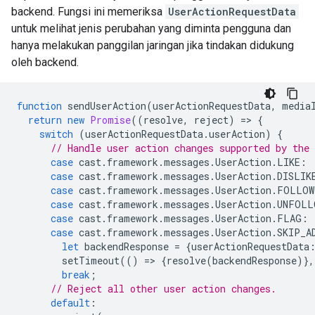
backend. Fungsi ini memeriksa
UserActionRequestData
untuk melihat jenis perubahan yang diminta pengguna dan
hanya melakukan panggilan jaringan jika tindakan didukung
oleh backend.
function
sendUserAction
(
userActionRequestData
,
media
return
new
Promise
((
resolve
,
reject
)
=
>
{
switch
(
userActionRequestData
.
userAction
)
{
// Handle user action changes supported by the 
case
cast
.
framework
.
messages
.
UserAction
.
LIKE
:
case
cast
.
framework
.
messages
.
UserAction
.
DISLIK
case
cast
.
framework
.
messages
.
UserAction
.
FOLLOW
case
cast
.
framework
.
messages
.
UserAction
.
UNFOLL
case
cast
.
framework
.
messages
.
UserAction
.
FLAG
:
case
cast
.
framework
.
messages
.
UserAction
.
SKIP_A
let
backendResponse
=
{
userActionRequestData
setTimeout
(()
=
>
{
resolve
(
backendResponse
)},
break
;
// Reject all other user action changes.
default
: