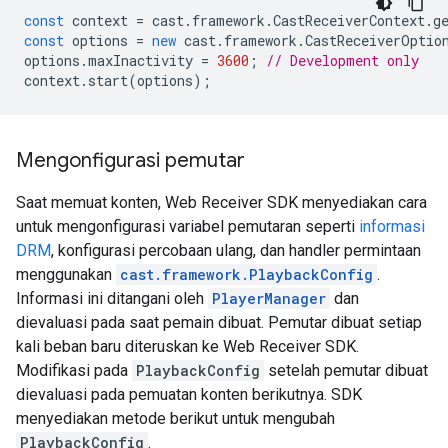
const
context
=
cast
.
framework
.
CastReceiverContext
.
g
const
options
=
new
cast
.
framework
.
CastReceiverOptio
options
.
maxInactivity
=
3600
;
// Development only
context
.
start
(
options
);
Mengonfigurasi pemutar
Saat memuat konten, Web Receiver SDK menyediakan cara
untuk mengonfigurasi variabel pemutaran seperti
informasi
DRM
, konfigurasi percobaan ulang, dan handler permintaan
menggunakan
cast.framework.PlaybackConfig
.
Informasi ini ditangani oleh
PlayerManager
dan
dievaluasi pada saat pemain dibuat. Pemutar dibuat setiap
kali beban baru diteruskan ke Web Receiver SDK.
Modifikasi pada
PlaybackConfig
setelah pemutar dibuat
dievaluasi pada pemuatan konten berikutnya. SDK
menyediakan metode berikut untuk mengubah
PlaybackConfig
.