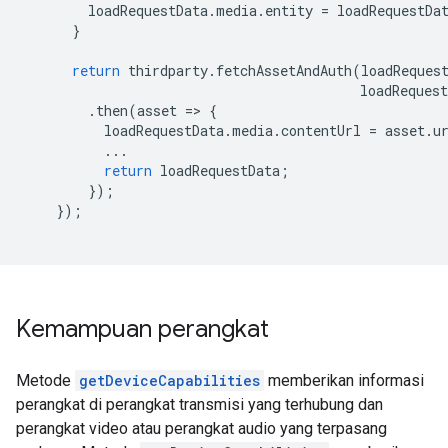
loadRequestData
.
media
.
entity
=
loadRequestDa
}
return
thirdparty
.
fetchAssetAndAuth
(
loadReques
loadRequest
.
then
(
asset
=
>
{
loadRequestData
.
media
.
contentUrl
=
asset
.
u
...
return
loadRequestData
;
});
});
Kemampuan perangkat
Metode
getDeviceCapabilities
memberikan informasi
perangkat di perangkat transmisi yang terhubung dan
perangkat video atau perangkat audio yang terpasang