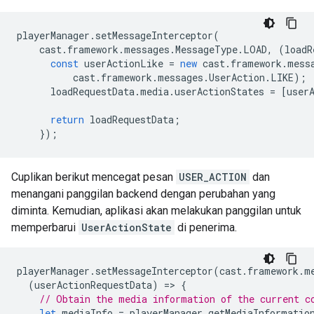
playerManager
.
setMessageInterceptor
(
cast
.
framework
.
messages
.
MessageType
.
LOAD
,
(
loadR
const
userActionLike
=
new
cast
.
framework
.
mess
cast
.
framework
.
messages
.
UserAction
.
LIKE
);
loadRequestData
.
media
.
userActionStates
=
[
user
return
loadRequestData
;
});
Cuplikan berikut mencegat pesan
USER_ACTION
dan
menangani panggilan backend dengan perubahan yang
diminta. Kemudian, aplikasi akan melakukan panggilan untuk
memperbarui
UserActionState
di penerima.
playerManager
.
setMessageInterceptor
(
cast
.
framework
.
m
(
userActionRequestData
)
=
>
{
// Obtain the media information of the current c
let
mediaInfo
=
playerManager
.
getMediaInformatio