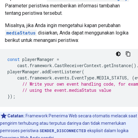
Parameter peristiwa memberikan informasi tambahan
tentang peristiwa tersebut.
Misalnya, jika Anda ingin mengetahui kapan perubahan
mediaStatus
disiarkan, Anda dapat menggunakan logika
berikut untuk menangani peristiwa:
const
playerManager
=
cast
.
framework
.
CastReceiverContext
.
getInstance
()
playerManager
.
addEventListener
(
cast
.
framework
.
events
.
EventType
.
MEDIA_STATUS
,
(
e
// Write your own event handling code, for exa
// using the event.mediaStatus value
});
Catatan:
Framework Penerima Web secara otomatis melacak saat
pengirim terhubung atau terputus darinya dan tidak memerlukan
pemroses peristiwa
SENDER_DISCONNECTED
eksplisit dalam logika