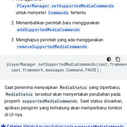
PlayerManager.setSupportedMediaCommands
untuk menyetel
Commands
tertentu
Menambahkan perintah baru menggunakan
addSupportedMediaCommands
Menghapus perintah yang ada menggunakan
removeSupportedMediaCommands
.
playerManager
.
setSupportedMediaCommands
(
cast
.
framewo
cast
.
framework
.
messages
.
Command
.
PAUSE
);
Saat penerima menyiapkan
MediaStatus
yang diperbarui,
MediaStatus
tersebut akan menyertakan perubahan pada
properti
supportedMediaCommands
. Saat status disiarkan,
aplikasi pengirim yang terhubung akan memperbarui tombol
di UI-nya.
Catatan:
Melakukan perubahan pada
supportedMediaCommands