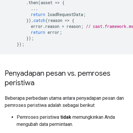
.
then
(
asset
=
>
{
...
return
loadRequestData
;
}).
catch
(
reason
=
>
{
error
.
reason
=
reason
;
// cast.framework.m
return
error
;
});
});
Penyadapan pesan vs
.
pemroses
peristiwa
Beberapa perbedaan utama antara penyadapan pesan dan
pemroses peristiwa adalah sebagai berikut:
Pemroses peristiwa
tidak
memungkinkan Anda
mengubah data permintaan.