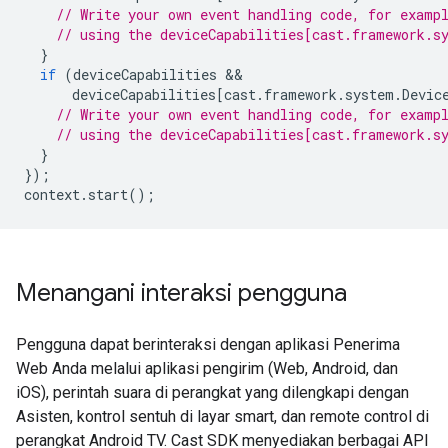
// Write your own event handling code, for examp
// using the deviceCapabilities[cast.framework.s
}
if
(
deviceCapabilities
deviceCapabilities
[
cast
.
framework
.
system
.
Devic
// Write your own event handling code, for examp
// using the deviceCapabilities[cast.framework.s
}
});
context
.
start
();
Menangani interaksi pengguna
Pengguna dapat berinteraksi dengan aplikasi Penerima
Web Anda melalui aplikasi pengirim (Web, Android, dan
iOS), perintah suara di perangkat yang dilengkapi dengan
Asisten, kontrol sentuh di layar smart, dan remote control di
perangkat Android TV. Cast SDK menyediakan berbagai API