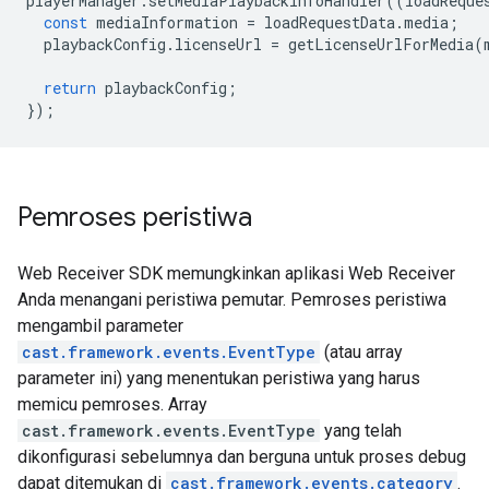
playerManager
.
setMediaPlaybackInfoHandler
((
loadReque
const
mediaInformation
=
loadRequestData
.
media
;
playbackConfig
.
licenseUrl
=
getLicenseUrlForMedia
(
return
playbackConfig
;
});
Pemroses peristiwa
Web Receiver SDK memungkinkan aplikasi Web Receiver
Anda menangani peristiwa pemutar. Pemroses peristiwa
mengambil parameter
cast.framework.events.EventType
(atau array
parameter ini) yang menentukan peristiwa yang harus
memicu pemroses. Array
cast.framework.events.EventType
yang telah
dikonfigurasi sebelumnya dan berguna untuk proses debug
dapat ditemukan di
cast.framework.events.category
.