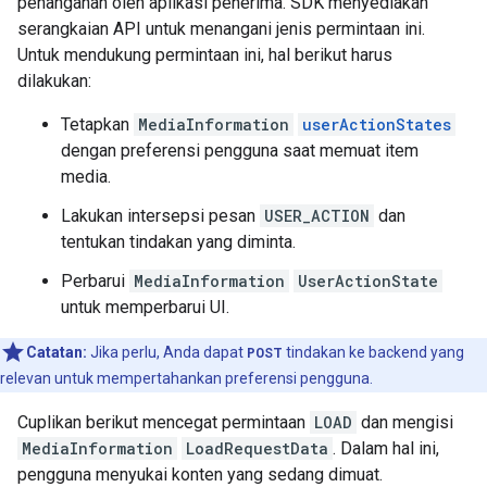
penanganan oleh aplikasi penerima. SDK menyediakan
serangkaian API untuk menangani jenis permintaan ini.
Untuk mendukung permintaan ini, hal berikut harus
dilakukan:
Tetapkan
MediaInformation
userActionStates
dengan preferensi pengguna saat memuat item
media.
Lakukan intersepsi pesan
USER_ACTION
dan
tentukan tindakan yang diminta.
Perbarui
MediaInformation
UserActionState
untuk memperbarui UI.
Catatan:
Jika perlu, Anda dapat
POST
tindakan ke backend yang
relevan untuk mempertahankan preferensi pengguna.
Cuplikan berikut mencegat permintaan
LOAD
dan mengisi
MediaInformation
LoadRequestData
. Dalam hal ini,
pengguna menyukai konten yang sedang dimuat.