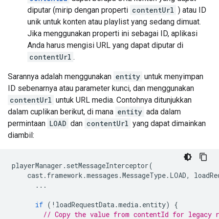
diputar (mirip dengan properti
contentUrl
) atau ID
unik untuk konten atau playlist yang sedang dimuat.
Jika menggunakan properti ini sebagai ID, aplikasi
Anda harus mengisi URL yang dapat diputar di
contentUrl
.
Sarannya adalah menggunakan
entity
untuk menyimpan
ID sebenarnya atau parameter kunci, dan menggunakan
contentUrl
untuk URL media. Contohnya ditunjukkan
dalam cuplikan berikut, di mana
entity
ada dalam
permintaan
LOAD
dan
contentUrl
yang dapat dimainkan
diambil:
playerManager
.
setMessageInterceptor
(
cast
.
framework
.
messages
.
MessageType
.
LOAD
,
loadRe
...
if
(
!
loadRequestData
.
media
.
entity
)
{
// Copy the value from contentId for legacy 