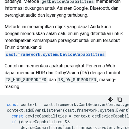
padanya. Metode
getDeviceCapabilities
memberikan
informasi dukungan untuk Asisten Google, Bluetooth, dan
perangkat audio dan layar yang terhubung.
Metode ini menampilkan objek yang dapat Anda kueri
dengan meneruskan salah satu enum yang ditentukan untuk
mendapatkan kemampuan perangkat untuk enum tersebut.
Enum ditentukan di
cast.framework.system.DeviceCapabilities
.
Contoh ini memeriksa apakah perangkat Penerima Web
dapat memutar HDR dan DolbyVision (DV) dengan tombol
IS_HDR_SUPPORTED
dan
IS_DV_SUPPORTED
, masing-
masing.
const
context
=
cast
.
framework
.
CastReceiverContext
.
g
context
.
addEventListener
(
cast
.
framework
.
system
.
Event
const
deviceCapabilities
=
context
.
getDeviceCapabil
if
(
deviceCapabilities
deviceCapabilities
[
cast
.
framework
.
system
.
Devic