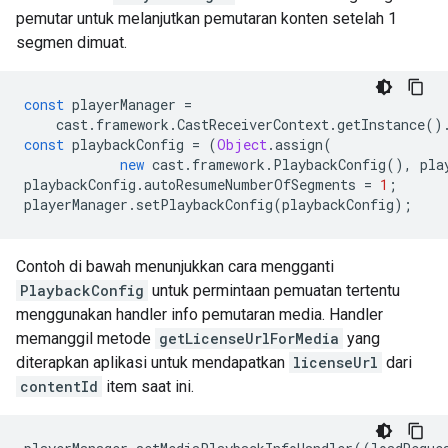
pemutar untuk melanjutkan pemutaran konten setelah 1
segmen dimuat.
const
playerManager
=
cast
.
framework
.
CastReceiverContext
.
getInstance
()
const
playbackConfig
=
(
Object
.
assign
(
new
cast
.
framework
.
PlaybackConfig
(),
pla
playbackConfig
.
autoResumeNumberOfSegments
=
1
;
playerManager
.
setPlaybackConfig
(
playbackConfig
);
Contoh di bawah menunjukkan cara mengganti
PlaybackConfig
untuk permintaan pemuatan tertentu
menggunakan handler info pemutaran media. Handler
memanggil metode
getLicenseUrlForMedia
yang
diterapkan aplikasi untuk mendapatkan
licenseUrl
dari
contentId
item saat ini.