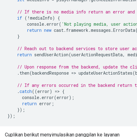
// If there is no media info return an error and
if
(
!
mediaInfo
)
{
console
.
error
(
'Not playing media, user actio
return
new
cast
.
framework
.
messages
.
ErrorData
}
// Reach out to backend services to store user a
return
sendUserAction
(
userActionRequestData
,
med
// Upon response from the backend, update the cl
.
then
(
backendResponse
=
>
updateUserActionStates
(
// If any errors occurred in the backend return 
.
catch
((
error
)
=
>
{
console
.
error
(
error
);
return
error
;
});
});
Cuplikan berikut menyimulasikan panggilan ke layanan