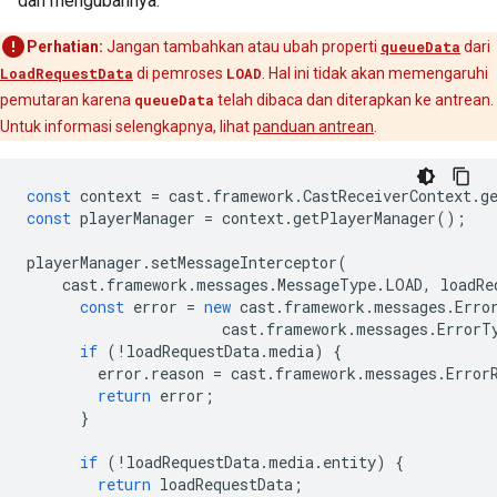
dan mengubahnya:
Perhatian:
Jangan tambahkan atau ubah properti
queueData
dari
LoadRequestData
di pemroses
LOAD
. Hal ini tidak akan memengaruhi
pemutaran karena
queueData
telah dibaca dan diterapkan ke antrean.
Untuk informasi selengkapnya, lihat
panduan antrean
.
const
context
=
cast
.
framework
.
CastReceiverContext
.
g
const
playerManager
=
context
.
getPlayerManager
();
playerManager
.
setMessageInterceptor
(
cast
.
framework
.
messages
.
MessageType
.
LOAD
,
loadRe
const
error
=
new
cast
.
framework
.
messages
.
Erro
cast
.
framework
.
messages
.
ErrorT
if
(
!
loadRequestData
.
media
)
{
error
.
reason
=
cast
.
framework
.
messages
.
Error
return
error
;
}
if
(
!
loadRequestData
.
media
.
entity
)
{
return
loadRequestData
;