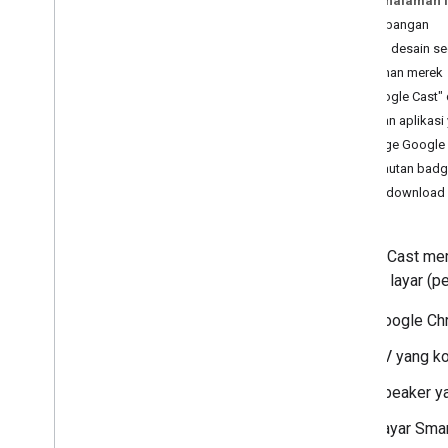
Pada halaman i
Kembangkan Aplikasi Pengirim
Android
Pertimbangan
Kembangkan Aplikasi Pengirim i
OS
Prinsip desain s
Kembangkan Aplikasi Pengirim Web
Pedoman merek
Pemecahan Masalah Penemuan
"Google Cast" 
Memigrasikan Aplikasi Pengirim v2 ke
Pesan aplikasi
CAF
Badge Google 
Penautan bad
Aplikasi Penerima
Mendownload 
Kembangkan Aplikasi Penerima Web
Mengembangkan Aplikasi Penerima
Android TV
Google Cast mem
Memigrasikan Penerima v2 ke CAF
berbagi layar (
Media
Google Ch
Media yang Didukung
TV yang k
Pesan Pemutaran Media
Protokol Streaming
Speaker y
Layar Smar
Panduan Desain