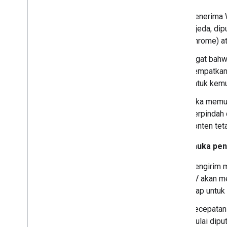
Penerima W
dijeda, dip
Chrome) at
Ingat bahw
Tempatkan 
untuk kem
Jika memun
berpindah 
konten tet
Antarmuka pen
Pengirim m
TV akan me
siap untuk
Kecepatan 
mulai dipu