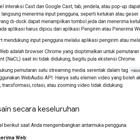
l interaksi Cast dan Google Cast, tab, jendela, atau pop-up dapa
 langsung menerima input pengguna, seperti ketukan atau geser. 
 yang di-dock dapat menampilkan tombol jeda dan menerima ketu
ada aplikasi harus dipicu dari aplikasi Pengirim atau Penerima W
t mendukung input pengguna melalui aplikasi pengirim atau mela
Web adalah browser Chrome yang dioptimalkan untuk pemutaran
ent (NaCL) saat ini tidak didukung, begitu pula ekstensi Chrome.
ukung pemutaran satu streaming media serentak dalam tag
<au
gunakan WebAudio API. Hanya satu elemen video yang boleh akti
, transformasi, rotasi, atau zooming video tidak didukung.
sain secara keseluruhan
hal berikut saat Anda mengembangkan antarmuka pengguna.
erima Web: