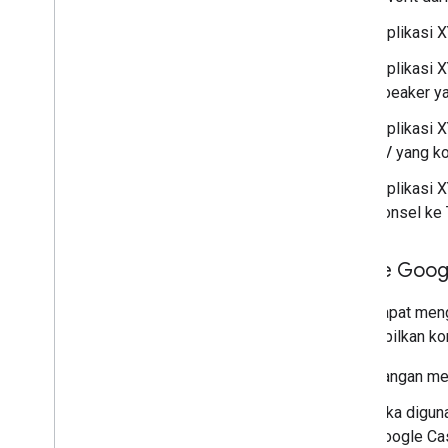
"Aplikasi 
"Aplikasi 
speaker ya
"Aplikasi 
TV yang ko
"Aplikasi 
ponsel ke 
Badge Goog
Anda dapat meng
menampilkan kom
Jangan men
Jika digun
Google Cas