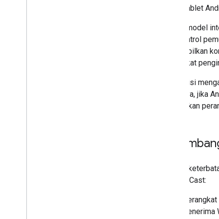
Panduan UX
Tablet And
Checklist Desain
Dalam model inte
mengontrol pemut
Kasus Pengujian
menampilkan kon
Menguji Aplikasi Transmisi
perangkat peng
Perangkat
Transmisi mengan
Perangkat Audio
Misalnya, jika 
sedangkan peran
Pertimban
Karena keterbat
Google Cast:
Perangkat 
Penerima 