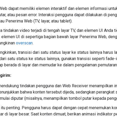
eb dapat memiliki elemen interaktif dan elemen informasi untuk
utar, atau pesan error. Interaksi pengguna dapat dilakukan di pen
au Penerima Web (TV, layar, atau tablet).
a tindakan video terjadi di tengah layar TV, dan elemen UI Anda
elemen UI di sepertiga bagian bawah layar Penerima Web, denga
ungkinan
overscan
.
gkinkan, transisi dari satu status layar ke status lainnya harus l
dari satu status ke status lainnya, gunakan transisi seperti fade
ap berada di layar dan memudar ke dalam pengalaman pemutaran
girim:
endukung tindakan pengguna dan Web Receiver menampilkan infor
nunjukkan bahwa konten tersebut dijeda, sedangkan perangkat 
 mulai diputar (misalnya, menampilkan tombol putar kepada peng
itu penting. Pengguna harus dapat dengan cepat menemukan kont
tar di layar besar. Saat konten dimuat, berikan animasi indikator