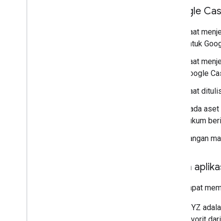
"Google Cas
Saat menje
untuk Goog
Saat menje
Google Cas
Saat dituli
Pada aset 
hukum beri
Jangan mas
Pesan aplik
Anda dapat memp
"XYZ adala
favorit dar