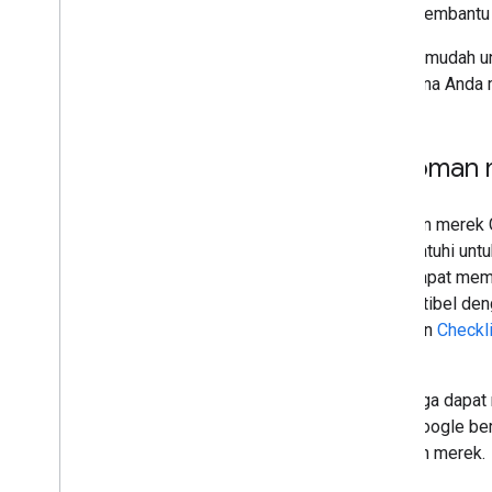
membantu 
Cara termudah u
pengguna Anda
Pedoman 
Panduan merek G
Anda patuhi untu
Anda dapat memb
"kompatibel den
Cast dan
Checkl
kami.
Anda juga dapa
kami. Google be
panduan merek.