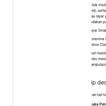
Untuk mode
Web, serta
atau layar
tindakan p
Layar Smar
Penerima 
Native Cli
Cast mend
audio meng
manipulasi
Prinsip de
Perhatikan hal-
Antarmuka Pen