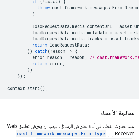
if
(
!
asset
)
{
throw
cast
.
framework
.
messages
.
ErrorReaso
}
loadRequestData
.
media
.
contentUrl
=
asset
.
u
loadRequestData
.
media
.
metadata
=
asset
.
met
loadRequestData
.
media
.
tracks
=
asset
.
track
return
loadRequestData
;
}).
catch
(
reason
=
>
{
error
.
reason
=
reason
;
// cast.framework.m
return
error
;
});
});
context
.
start
();
معالجة الأخطاء
عند حدوث أخطاء في أداة اعتراض الرسائل، يجب أن يعرض تطبيق Web
Receiver رمز
cast.framework.messages.ErrorType