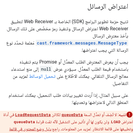
اعتراض الرسائل
تتيح حزمة تطوير البرامج (SDK) الخاصة بـ Web Receiver لتطبيق
Web Receiver اعتراض الرسائل وتنفيذ رمز مخصّص على تلك الرسائل.
يأخذ معترِض الرسائل
cast.framework.messages.MessageType
مَعلمة تحدّد نوع
الرسالة التي يجب اعتراضها.
يجب أن يعرض المعترِض الطلب المعدَّل أو Promise يتم تنفيذه
باستخدام قيمة الطلب المعدَّل. سيؤدي عرض
null
إلى منع استدعاء
معالج الرسائل التلقائي. يمكنك الاطّلاع على
تحميل الوسائط
لمزيد من
التفاصيل.
على سبيل المثال، إذا أردت تغيير بيانات طلب التحميل، يمكنك استخدام
المنطق التالي لاعتراضها وتعديلها:
تنبيه:
لا تُضِف أو تعدِّل السمة
queueData
للكائن
LoadRequestData
في أداة
اعتراض
LOAD
. ولن يكون لها أي تأثير على التشغيل لأنّه تمّت قراءة
queueData
وتطبيقها على قائمة الانتظار. لمزيد من المعلومات، راجِع
دليل وضع المحتوى في قائمة