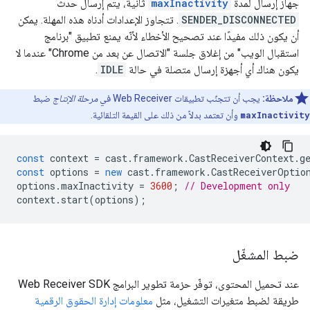
جهاز إرسال لمدة
maxInactivity
ثانية، يتم إرسال حدث
SENDER_DISCONNECTED
. تتجاوز الإعدادات أدناه هذه المهلة. يمكن
أن يكون ذلك مفيدًا عند تصحيح الأخطاء لأنّه يمنع تطبيق "برنامج
استقبال الويب" من إغلاق جلسة "الاتصال عن بعد من Chrome" عندما لا
يكون هناك أي أجهزة إرسال متصلة في حالة
IDLE
.
ملاحظة:
يجب أن تتجنّب تطبيقات Web Receiver في
مرحلة الإنتاج
ضبط
maxInactivity
وأن تعتمد بدلاً من ذلك على القيمة التلقائية.
const
context
=
cast
.
framework
.
CastReceiverContext
.
g
const
options
=
new
cast
.
framework
.
CastReceiverOptio
options
.
maxInactivity
=
3600
;
// Development only
context
.
start
(
options
);
ضبط المشغّل
عند تحميل المحتوى، توفّر حزمة تطوير البرامج Web Receiver SDK
طريقة لضبط متغيرات التشغيل، مثل
معلومات إدارة الحقوق الرقمية