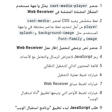
عنصر
cast-media-player
يمثّل واجهة مستخدم
المشغّل المضمّنة المضمّنة في Web Receiver.
نمط مخصّص يشبه CSS لعنصر
cast-media-
player
من أجل تحديد نمط عناصر مختلفة في واجهة
المستخدم، مثل
background-image
و
splash-
image
و
font-family
.
عنصر نص برمجي لتحميل إطار عمل Web Receiver
رمز JavaScript لاعتراض الرسائل والتعامل مع الأحداث
قائمة المحتوى التالي للتشغيل التلقائي
خيارات ضبط عملية التشغيل
خيارات لضبط سياق Web Receiver
خيارات لضبط الأوامر التي يتيحها تطبيق "أداة استقبال
الويب"
طلب JavaScript لبدء تطبيق "برنامج استقبال الويب"