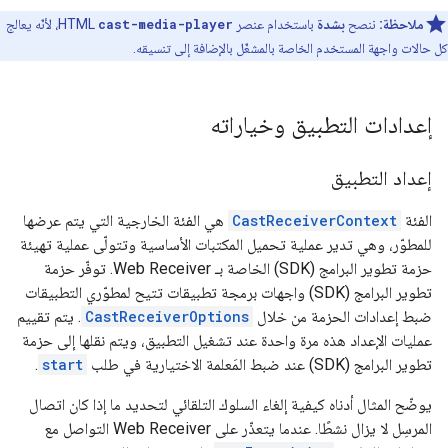
ملاحظة:
ننصح
بشدة
باستخدام عنصر
cast-media-player
HTML، لأنّه يعالج
كل حالات واجهة المستخدم الخاصة بالمشغّل بالإضافة إلى تنسيقه.
إعدادات التطبيق وخياراته
إعداد التطبيق
الفئة
CastReceiverContext
هي الفئة الخارجية التي يتم عرضها
للمطوّر، وهي تدير عملية تحميل المكتبات الأساسية وتتولّى عملية تهيئة
حزمة تطوير البرامج (SDK) الخاصة بـ Web Receiver. توفّر حزمة
تطوير البرامج (SDK) واجهات برمجة تطبيقات تتيح لمطوّري التطبيقات
ضبط إعدادات الحزمة من خلال
CastReceiverOptions
. يتم تقييم
عمليات الإعداد هذه مرة واحدة عند تشغيل التطبيق، ويتم نقلها إلى حزمة
تطوير البرامج (SDK) عند ضبط المَعلمة الاختيارية في طلب
start
.
يوضّح المثال أدناه كيفية إلغاء السلوك التلقائي لتحديد ما إذا كان اتصال
المرسِل لا يزال نشطًا. عندما يتعذّر على Web Receiver التواصل مع