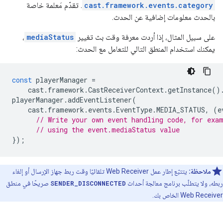
cast.framework.events.category
. تقدّم مَعلمة خاصة
بالحدث معلومات إضافية عن الحدث.
على سبيل المثال، إذا أردت معرفة وقت بث تغيير
mediaStatus
،
يمكنك استخدام المنطق التالي للتعامل مع الحدث:
const
playerManager
=
cast
.
framework
.
CastReceiverContext
.
getInstance
()
playerManager
.
addEventListener
(
cast
.
framework
.
events
.
EventType
.
MEDIA_STATUS
,
(
e
// Write your own event handling code, for exa
// using the event.mediaStatus value
});
ملاحظة:
يتتبّع إطار عمل Web Receiver تلقائيًا وقت ربط جهاز الإرسال أو إلغاء
ربطه، ولا يتطلّب برنامج معالجة أحداث
SENDER_DISCONNECTED
صريحًا في منطق
Web Receiver الخاص بك.