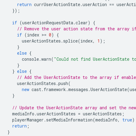
return
currUserActionState
.
userAction
==
userActi
});
if
(
userActionRequestData
.
clear
)
{
// Remove the user action state from the array i
if
(
index
>
=
0
)
{
userActionStates
.
splice
(
index
,
1
);
}
else
{
console
.
warn
(
"Could not find UserActionState t
}
}
else
{
// Add the UserActionState to the array if enable
userActionStates
.
push
(
new
cast
.
framework
.
messages
.
UserActionState
(
us
}
// Update the UserActionState array and set the ne
mediaInfo
.
userActionStates
=
userActionStates
;
playerManager
.
setMediaInformation
(
mediaInfo
,
true
)
return
;
}