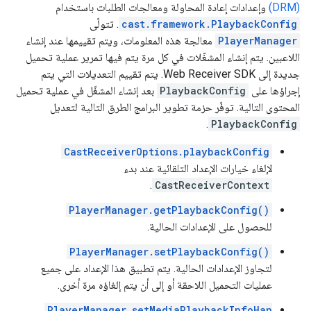
(DRM)
وإعدادات إعادة المحاولة ومعالجات الطلبات باستخدام
cast.framework.PlaybackConfig
. تتولّى
PlayerManager
معالجة هذه المعلومات، ويتم تقييمها عند إنشاء
اللاعبين. يتم إنشاء المشغّلات في كل مرة يتم فيها تمرير عملية تحميل
جديدة إلى Web Receiver SDK. يتم تقييم التعديلات التي يتم
إجراؤها على
PlaybackConfig
بعد إنشاء المشغّل في عملية تحميل
المحتوى التالية. توفّر حزمة تطوير البرامج الطرق التالية لتعديل
.
PlaybackConfig
CastReceiverOptions.playbackConfig
لإلغاء خيارات الإعداد التلقائية عند بدء
.
CastReceiverContext
PlayerManager.getPlaybackConfig()
للحصول على الإعدادات الحالية.
PlayerManager.setPlaybackConfig()
لتجاوز الإعدادات الحالية. يتم تطبيق هذا الإعداد على جميع
عمليات التحميل اللاحقة أو إلى أن يتم إلغاؤه مرة أخرى.
PlayerManager.setMediaPlaybackInfoHan