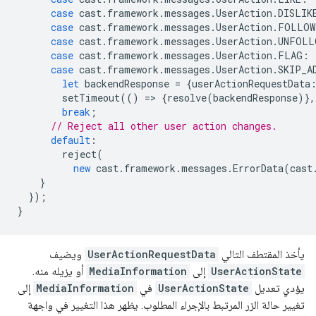
case
cast
.
framework
.
messages
.
UserAction
.
DISLIK
case
cast
.
framework
.
messages
.
UserAction
.
FOLLOW
case
cast
.
framework
.
messages
.
UserAction
.
UNFOLL
case
cast
.
framework
.
messages
.
UserAction
.
FLAG
:
case
cast
.
framework
.
messages
.
UserAction
.
SKIP_A
let
backendResponse
=
{
userActionRequestData
setTimeout
(()
=
>
{
resolve
(
backendResponse
)},
break
;
// Reject all other user action changes.
default
:
reject
(
new
cast
.
framework
.
messages
.
ErrorData
(
cast
}
});
}
يأخذ المقتطف التالي
UserActionRequestData
ويضيف
UserActionState
إلى
MediaInformation
أو يزيله منه.
يؤدي تعديل
UserActionState
في
MediaInformation
إلى
تغيير حالة الزر المرتبط بالإجراء المطلوب. يظهر هذا التغيير في واجهة