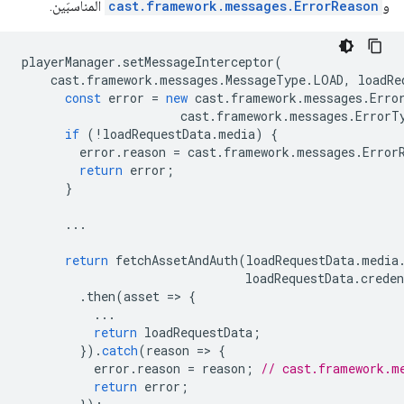
و
cast.framework.messages.ErrorReason
المناسبَين.
playerManager
.
setMessageInterceptor
(
cast
.
framework
.
messages
.
MessageType
.
LOAD
,
loadRe
const
error
=
new
cast
.
framework
.
messages
.
Erro
cast
.
framework
.
messages
.
ErrorT
if
(
!
loadRequestData
.
media
)
{
error
.
reason
=
cast
.
framework
.
messages
.
Error
return
error
;
}
...
return
fetchAssetAndAuth
(
loadRequestData
.
media
loadRequestData
.
creden
.
then
(
asset
=
>
{
...
return
loadRequestData
;
}).
catch
(
reason
=
>
{
error
.
reason
=
reason
;
// cast.framework.m
return
error
;