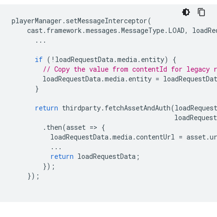
playerManager
.
setMessageInterceptor
(
cast
.
framework
.
messages
.
MessageType
.
LOAD
,
loadRe
...
if
(
!
loadRequestData
.
media
.
entity
)
{
// Copy the value from contentId for legacy 
loadRequestData
.
media
.
entity
=
loadRequestDa
}
return
thirdparty
.
fetchAssetAndAuth
(
loadReques
loadRequest
.
then
(
asset
=
>
{
loadRequestData
.
media
.
contentUrl
=
asset
.
u
...
return
loadRequestData
;
});
});