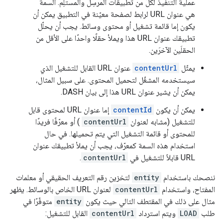
عملية التنفيذ لكلّ من تطبيقات المرسِل والمستلِم. السمة
هي عنوان URL لرابط لصفحة معيّنة في التطبيق يمكن أن
يكون إما قائمة تشغيل أو محتوى وسائط. يجب أن يحلّل
تطبيقك عنوان URL هذا ويملأ حقلًا واحدًا على الأقل من
الحقلَين الآخرَين.
يمثّل
contentUrl
عنوان URL القابل للتشغيل الذي
سيستخدمه المشغّل لتحميل المحتوى. على سبيل المثال،
يمكن أن يشير عنوان URL هذا إلى بيان DASH.
يمكن أن يكون
contentId
إما عنوان URL لمحتوى قابل
للتشغيل (مشابه لعنوان
contentUrl
) أو معرّفًا فريدًا
للمحتوى أو قائمة التشغيل التي يتم تحميلها. في حال
استخدام هذه السمة كمعرّف، يجب أن يملأ تطبيقك عنوان
URL قابلاً للتشغيل في
contentUrl
.
ننصحك باستخدام
entity
لتخزين رقم التعريف الحقيقي أو معلمات
المفتاح، واستخدام
contentUrl
لعنوان URL الخاص بالوسائط. يظهر
مثال على ذلك في المقتطف التالي حيث يكون
entity
متوفّرًا في
طلب
LOAD
ويتم استرداد
contentUrl
القابل للتشغيل: