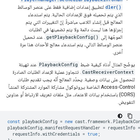
dler()
لتطبيق إعدادات إضافية فقط على عنصر الوسائط
الذي يتم تحميله فوق الإعدادات الحالية. يتم استدعاء
المعالج قبل إنشاء اللاعب مباشرةً. إنّ التغييرات التي يتم
إجراؤها هنا ليست دائمة ولا يتم تضمينها في الطلبات
الموجّهة إلى
getPlaybackConfig()
. عند تحميل
عنصر الوسائط التالي، يتم استدعاء معالج الأحداث هذا مرة
أخرى.
يوضّح المثال أدناه كيفية ضبط
PlaybackConfig
عند تهيئة
CastReceiverContext
. تتجاوز عملية الإعداد الطلبات الصادرة
للحصول على بيانات وصفية. يحدّد المعالج أنّه يجب تقديم طلبات
Access-Control الخاصة ببروتوكول مشاركة الموارد المشتركة المنشأ
(CORS) باستخدام بيانات الاعتماد، مثل ملفات تعريف الارتباط أو عناوين
التفويض.
const
playbackConfig
=
new
cast
.
framework
.
PlaybackCo
playbackConfig
.
manifestRequestHandler
=
requestInfo
requestInfo
.
withCredentials
=
true
;