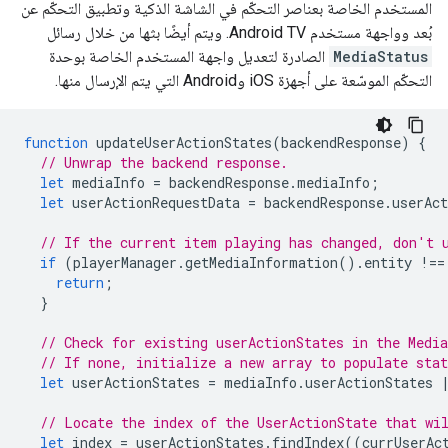
المستخدم الخاصة بعناصر التحكّم في الشاشة الذكية وتطبيق التحكّم عن
بُعد وواجهة مستخدم Android TV. ويتم أيضًا بثها من خلال رسائل
MediaStatus
الصادرة لتعديل واجهة المستخدم الخاصة بوحدة
التحكّم الموسّعة على أجهزة iOS وAndroid التي يتم الإرسال منها.
function
updateUserActionStates
(
backendResponse
)
{
// Unwrap the backend response.
let
mediaInfo
=
backendResponse
.
mediaInfo
;
let
userActionRequestData
=
backendResponse
.
userAct
// If the current item playing has changed, don't 
if
(
playerManager
.
getMediaInformation
().
entity
!==
return
;
}
// Check for existing userActionStates in the Medi
// If none, initialize a new array to populate stat
let
userActionStates
=
mediaInfo
.
userActionStates
// Locate the index of the UserActionState that wi
let
index
=
userActionStates
.
findIndex
((
currUserAc