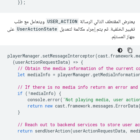
});
يعترض المقتطف التالي الرسالة
USER_ACTION
ويتعامل مع طلب
تغيير الخلفية. ثم يتم إجراء مكالمة لتعديل
UserActionState
على
جهاز المستلِم.
playerManager
.
setMessageInterceptor
(
cast
.
framework
.
m
(
userActionRequestData
)
=
>
{
// Obtain the media information of the current c
let
mediaInfo
=
playerManager
.
getMediaInformatio
// If there is no media info return an error and
if
(
!
mediaInfo
)
{
console
.
error
(
'Not playing media, user actio
return
new
cast
.
framework
.
messages
.
ErrorData
}
// Reach out to backend services to store user a
return
sendUserAction
(
userActionRequestData
,
med