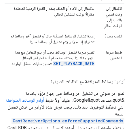
الانتقال
إلى
للانتقال إلى الأمام أو الخلف بمقدار الفترة الزمنية المحدّدة
وقت نسبي
مقارنةً بوقت التشغيل الحالي
بالنسبة إلى
الوقت الحالي
اللعب مجددًا
إعادة تشغيل الوسائط المشغَّلة حاليًا أو تشغيل آخر وسائط تم
تشغيلها إذا لم يكن يتم تشغيل أي وسائط حاليًا
ضبط سرعة
تغيير سرعة تشغيل الوسائط يجب أن يتم التعامل مع هذا
التشغيل
الإجراء تلقائيًا. يمكنك استخدام أداة اعتراض الرسائل
SET_PLAYBACK_RATE
لتجاوز طلبات المعدّل الواردة.
أوامر الوسائط المتوافقة مع الطلبات الصوتية
لمنع أمر صوتي من تشغيل أمر وسائط على جهاز مزوّد بخدمة
&quot;مساعد Google&quot;، عليك أولاً ضبط
أوامر الوسائط المتوافقة
التي تخطّط لتوفيرها. بعد ذلك، يجب فرض هذه الأوامر من خلال تفعيل
السمة
.
CastReceiverOptions.enforceSupportedCommands
ستتغيّر واجهة المستخدم على أجهزة الإرسال التي تستخدم Cast SDK