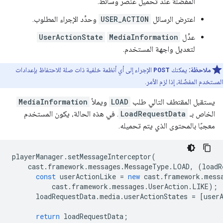
المفضّلة عند تحميل عنصر وسائط.
اعترض الرسائل
USER_ACTION
وحدِّد الإجراء المطلوب.
عدِّل
MediaInformation
UserActionState
لتعديل واجهة المستخدم.
ملاحظة:
يمكنك
POST
الإجراء إلى أي أنظمة خلفية ذات صلة للاحتفاظ بإعدادات
المستخدم المفضّلة، إذا لزم الأمر.
يستقبل المقتطف التالي طلب
LOAD
ويملأ
MediaInformation
الخاص بـ
LoadRequestData
. في هذه الحالة، يكون المستخدم
معجبًا بالمحتوى الذي يتم تحميله.
playerManager
.
setMessageInterceptor
(
cast
.
framework
.
messages
.
MessageType
.
LOAD
,
(
loadR
const
userActionLike
=
new
cast
.
framework
.
mess
cast
.
framework
.
messages
.
UserAction
.
LIKE
);
loadRequestData
.
media
.
userActionStates
=
[
user
return
loadRequestData
;