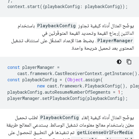
};
context
.
start
({
playbackConfig
:
playbackConfig
});
يوضّح المثال أدناه كيفية تجاوز
PlaybackConfig
باستخدام
الدالتَين إرجاع القيمة وتحديد القيمة المتوفّرتَين في
PlayerManager
. يضبط هذا الإعداد المشغّل على استئناف تشغيل
المحتوى بعد تحميل شريحة واحدة.
const
playerManager
=
cast
.
framework
.
CastReceiverContext
.
getInstance
()
const
playbackConfig
=
(
Object
.
assign
(
new
cast
.
framework
.
PlaybackConfig
(),
pla
playbackConfig
.
autoResumeNumberOfSegments
=
1
;
playerManager
.
setPlaybackConfig
(
playbackConfig
);
يوضّح المثال أدناه كيفية إلغاء
PlaybackConfig
لطلب تحميل
معيّن باستخدام معالج معلومات تشغيل الوسائط. يستدعي المعالج طريقة
getLicenseUrlForMedia
تم تنفيذها في التطبيق للحصول على