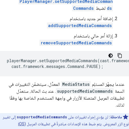
PlayerManager.setSupportedMediaComman
ds
لضبط
Commands
إضافة أمر جديد باستخدام
addSupportedMediaCommands
إزالة أمر حالي باستخدام
removeSupportedMediaCommands
playerManager
.
setSupportedMediaCommands
(
cast
.
framewo
cast
.
framework
.
messages
.
Command
.
PAUSE
);
عندما يجهّز المستلِم
MediaStatus
المعدَّل، سيتضمّن التغييرات في
السمة
supportedMediaCommands
. عند بث الحالة، ستعدّل
تطبيقات المرسِل المتصلة الأزرار في واجهة المستخدم الخاصة بها وفقًا
لذلك.
ملاحظة:
لن يؤدي إجراء تغييرات على
supportedMediaCommands
إلى تغيير
نوع الزر المعروض. يتم ضبط هذه الإعدادات مباشرةً في تطبيقات المرسِل (
iOS