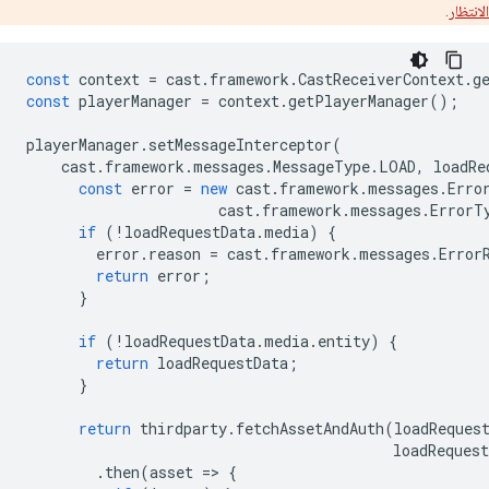
الانتظار
.
const
context
=
cast
.
framework
.
CastReceiverContext
.
g
const
playerManager
=
context
.
getPlayerManager
();
playerManager
.
setMessageInterceptor
(
cast
.
framework
.
messages
.
MessageType
.
LOAD
,
loadRe
const
error
=
new
cast
.
framework
.
messages
.
Erro
cast
.
framework
.
messages
.
ErrorT
if
(
!
loadRequestData
.
media
)
{
error
.
reason
=
cast
.
framework
.
messages
.
Error
return
error
;
}
if
(
!
loadRequestData
.
media
.
entity
)
{
return
loadRequestData
;
}
return
thirdparty
.
fetchAssetAndAuth
(
loadReques
loadRequest
.
then
(
asset
=
>
{