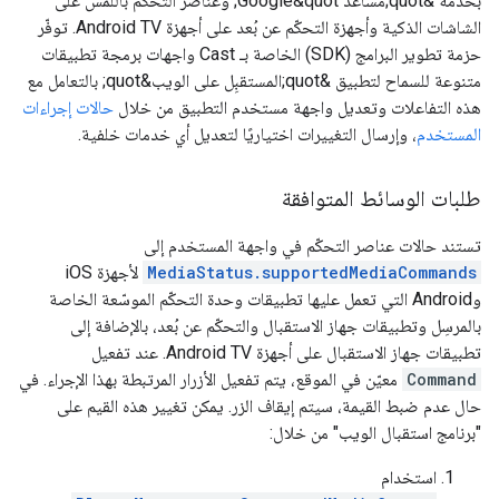
بخدمة &quot;مساعد Google&quot; وعناصر التحكّم باللمس على
الشاشات الذكية وأجهزة التحكّم عن بُعد على أجهزة Android TV. توفّر
حزمة تطوير البرامج (SDK) الخاصة بـ Cast واجهات برمجة تطبيقات
متنوعة للسماح لتطبيق &quot;المستقبِل على الويب&quot; بالتعامل مع
هذه التفاعلات وتعديل واجهة مستخدم التطبيق من خلال
حالات إجراءات
المستخدم
، وإرسال التغييرات اختياريًا لتعديل أي خدمات خلفية.
طلبات الوسائط المتوافقة
تستند حالات عناصر التحكّم في واجهة المستخدم إلى
MediaStatus.supportedMediaCommands
لأجهزة iOS
وAndroid التي تعمل عليها تطبيقات وحدة التحكّم الموسّعة الخاصة
بالمرسِل وتطبيقات جهاز الاستقبال والتحكّم عن بُعد، بالإضافة إلى
تطبيقات جهاز الاستقبال على أجهزة Android TV. عند تفعيل
Command
معيّن في الموقع، يتم تفعيل الأزرار المرتبطة بهذا الإجراء. في
حال عدم ضبط القيمة، سيتم إيقاف الزر. يمكن تغيير هذه القيم على
"برنامج استقبال الويب" من خلال:
استخدام