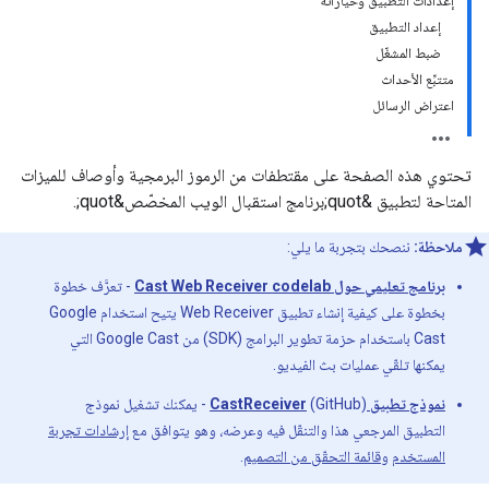
إعدادات التطبيق وخياراته
إعداد التطبيق
ضبط المشغّل
متتبِّع الأحداث
اعتراض الرسائل
تحتوي هذه الصفحة على مقتطفات من الرموز البرمجية وأوصاف للميزات
المتاحة لتطبيق &quot;برنامج استقبال الويب المخصّص&quot;.
ملاحظة:
ننصحك بتجربة ما يلي:
برنامج تعليمي حول Cast Web Receiver codelab
- تعرَّف خطوة
بخطوة على كيفية إنشاء تطبيق Web Receiver يتيح استخدام Google
Cast باستخدام حزمة تطوير البرامج (SDK) من Google Cast التي
يمكنها تلقّي عمليات بث الفيديو.
نموذج تطبيق CastReceiver
(GitHub) - يمكنك تشغيل نموذج
التطبيق المرجعي هذا والتنقّل فيه وعرضه، وهو يتوافق مع
إرشادات تجربة
المستخدم
و
قائمة التحقّق من التصميم
.