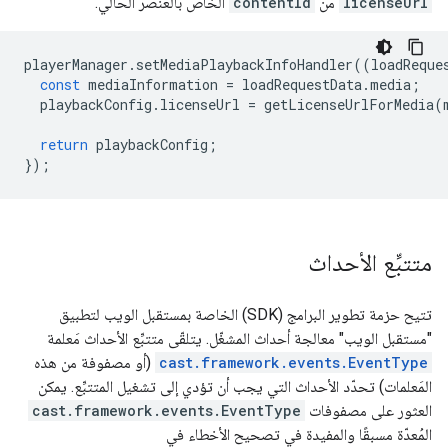
licenseUrl
من
contentId
الخاص بالعنصر الحالي.
playerManager
.
setMediaPlaybackInfoHandler
((
loadReque
const
mediaInformation
=
loadRequestData
.
media
;
playbackConfig
.
licenseUrl
=
getLicenseUrlForMedia
(
return
playbackConfig
;
});
متتبِّع الأحداث
تتيح حزمة تطوير البرامج (SDK) الخاصة بمستقبل الويب لتطبيق
"مستقبل الويب" معالجة أحداث المشغّل. يتلقّى متتبِّع الأحداث مَعلمة
cast.framework.events.EventType
(أو مصفوفة من هذه
المَعلمات) تحدّد الأحداث التي يجب أن تؤدي إلى تشغيل المتتبِّع. يمكن
العثور على مصفوفات
cast.framework.events.EventType
المُعدّة مسبقًا والمفيدة في تصحيح الأخطاء في