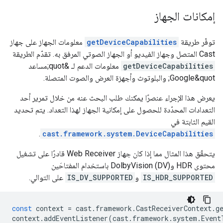
إمكانات الجهاز
توفّر طريقة
getDeviceCapabilities
معلومات الجهاز على جهاز
Cast المتصل وجهاز الفيديو أو الجهاز الصوتي المرفق به. تقدّم الطريقة
getDeviceCapabilities
معلومات الدعم لـ &quot;مساعد
Google&quot; والبلوتوث وأجهزة العرض والصوت المتصلة.
يعرض هذا الإجراء عنصرًا يمكنك طلب البحث عنه من خلال تمرير أحد
التعدادات المحدّدة للحصول على إمكانية الجهاز لهذا التعداد. يتم تحديد
القيم الثابتة في
.
cast.framework.system.DeviceCapabilities
يتحقّق هذا المثال مما إذا كان جهاز Web Receiver قادرًا على تشغيل
محتوى HDR وDolbyVision (DV) باستخدام المفتاحَين
IS_HDR_SUPPORTED
و
IS_DV_SUPPORTED
على التوالي.
const
context
=
cast
.
framework
.
CastReceiverContext
.
g
context
.
addEventListener
(
cast
.
framework
.
system
.
Event