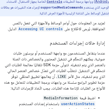
و
Android
) وواجهة برمجة التطبيقات
Controls
الخاصة بجهاز الاستقبال. الاستثناء
الوحيد الذي يستخدم
supportedMediaCommands
لإجراء هذه التغييرات هو بطاقات
تشغيل الوسائط على الشاشة الرئيسية لأجهزة العرض الذكية.
لمزيد من المعلومات حول أوامر الوسائط والأجهزة التي تعمل باللمس
المتوافقة، يُرجى الاطّلاع على
Accessing UI controls
الدليل.
إدارة حالات إجراءات المستخدم
عندما يتفاعل المستخدمون مع واجهة المستخدم أو يرسلون طلبات
صوتية، يمكنهم التحكّم في تشغيل المحتوى والخصائص ذات الصلة
بالعنصر الذي يتم تشغيله. تتولّى حزمة SDK تلقائيًا معالجة الطلبات التي
تتحكّم في التشغيل. تتطلّب الطلبات التي تعدّل خصائص العنصر الحالي
الذي يتم تشغيله، مثل الأمر
LIKE
، أن يعالجها تطبيق المتلقّي. توفّر
حزمة تطوير البرامج سلسلة من واجهات برمجة التطبيقات للتعامل مع هذه
الأنواع من الطلبات. لإتاحة هذه الطلبات، يجب اتّخاذ الإجراءات التالية:
اضبط قيمة
MediaInformation
userActionStates
باستخدام إعدادات المستخدم