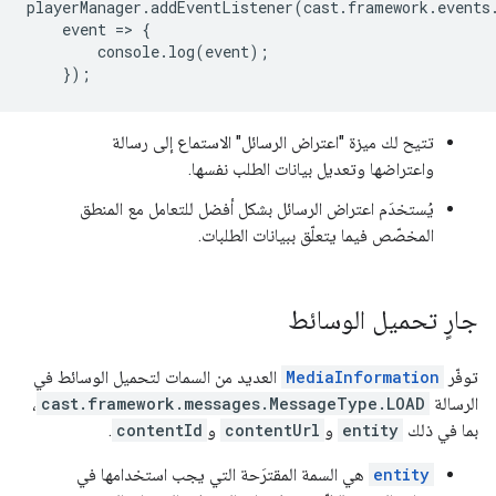
playerManager
.
addEventListener
(
cast
.
framework
.
events
event
=
>
{
console
.
log
(
event
);
});
تتيح لك ميزة "اعتراض الرسائل" الاستماع إلى رسالة
واعتراضها وتعديل بيانات الطلب نفسها.
يُستخدَم اعتراض الرسائل بشكل أفضل للتعامل مع المنطق
المخصّص فيما يتعلّق ببيانات الطلبات.
جارٍ تحميل الوسائط
توفّر
MediaInformation
العديد من السمات لتحميل الوسائط في
الرسالة
cast.framework.messages.MessageType.LOAD
،
بما في ذلك
entity
و
contentUrl
و
contentId
.
entity
هي السمة المقترَحة التي يجب استخدامها في