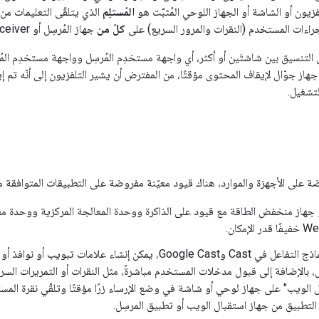
زيون أو الشاشة أو الجهاز اللوحي المُثبَّت هو
المُستلِم
الذي يتلقّى التعليمات من 
راءات المستخدم (النقرات والمرور السريع) على
كلّ من
جهاز المُرسِل أو Web Receiver.
التنسيق بين شاشتَين أو أكثر، أي واجهة مستخدِم المُرسِل وواجهة مستخدِم المُست
 جوّال لإيقاف المحتوى مؤقتًا، من المفترض أن يشير التلفزيون إلى أنّه تم إيقا
تشغيل.
لى الأجهزة والموارد، هناك قيود معيّنة مفروضة على التطبيقات المتوافقة مع oogle Cast
 جهاز منخفض الطاقة مع قيود على الذاكرة ووحدة المعالجة المركزية ووحدة 
لإمكان.
ل، بالإضافة إلى قبول مدخلات المستخدم مباشرةً، مثل النقرات أو التمريرات ال
ل الويب" على جهاز لوحي أو شاشة في وضع الإرساء زرًا مؤقتًا وتلقّي نقرة ال
التطبيق من جهاز استقبال الويب أو تطبيق المرسِل.