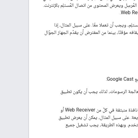
المُرسِل ويعرض المحتوى من اتصال المُستلِم بالإنترنت.
لِم، ويجب أن تعملا معًا. على سبيل المثال، إذا
فه مؤقتًا، بينما من المفترض أن يقدّم الجهاز الجوّال
G:
معالجة الرسومات، لذلك يجب أن يكون تطبيق
بالنسبة إلى نماذج التفاعل في Cast وGoogle Cast، يمكن إنشاء علامات تبويب أو نوافذ أو نافذة منبثقة في كلّ من Web Receiver أو
سريعة. على سبيل المثال، يمكن أن يعرض تطبيق
مستخدم. وبهذه الطريقة، يجب تشغيل
جميع