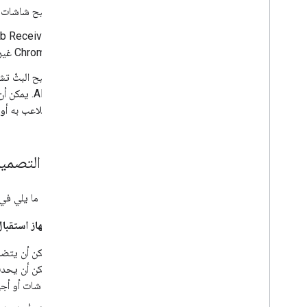
تتيح شاشات ا
Chrome غير متاحة حاليًا.
يتيح البثّ ت
التلاعب به أو تحوي
مبادئ التصميم
يجب أخذ ما يلي في ا
واجهة جهاز استقبال
شاشات أو أجه