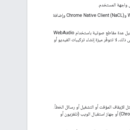
ى واجهة المستخدم.
Web Receiver هو متصفّح Chrome محسَّن لتشغيل الفيديو. وبناءً على ذلك، فإنّ WebGL وChrome Native Client (NaCL) وإضافة
أو تشغيل عدة مقاطع صوتية باستخدام WebAudio
في نموذج DOM في أي وقت. بالإضافة إلى ذلك، لا تتوفّر ميزة إنشاء تركيبات الفيديو أو
التطبيق، مثل الإيقاف المؤقت أو التشغيل أو رسائل الخطأ.
يمكن أن يحدث تفاعل المستخدم على جهاز إرسال البث (هاتف أو جهاز لوحي أو متصفّح Chrome) أو جهاز استقبال الويب (تلفزيون أو