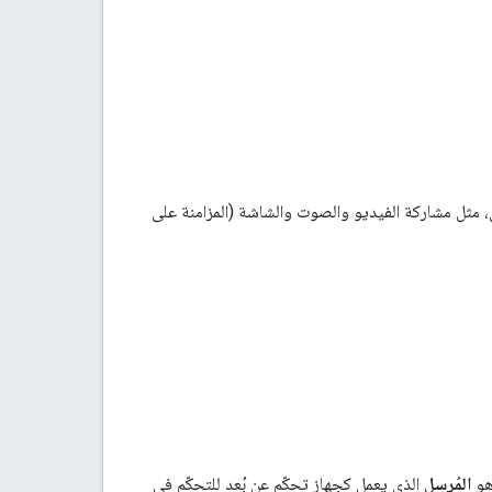
يقات الويب على Android وiOS وChrome بـ "بث" المحتوى، مثل مشاركة الفيديو والصوت والشاشة (المزامنة على
المُرسِل
الذي يعمل كجهاز تحكّم عن بُعد للتحكّم في