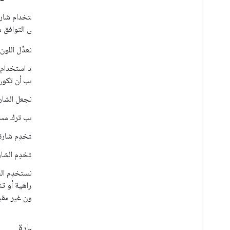
للإشارة إلى التوافق م
لا تعدِّل اللو
يجب أن تكون شارة Google Cast مماثلة لحجم هذه
لا تجعل الشا
يجب ترك مساف
استخدِم شارة
استخدِم الشار
لا تستخدِم ا
الكراهية أو ت
تكون غير مقب
ربط الشارة