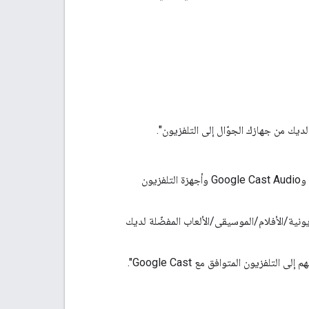
"تطبيق XYZ متاح الآن لجميع منتجات Google Cast، بما في ذلك Google Chromecast وGoogle Cast Audio وأجهزة التلفزيون
توى البرامج التلفزيونية/الأفلام/الموسيقى/الألعاب المفضّلة لديك