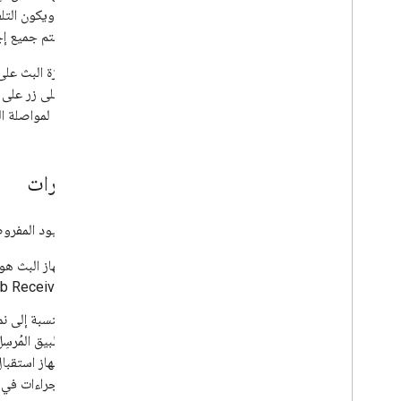
التشغيل، ويكون التلف
حالات الاختبار
يمكن أن تتم جميع إج
اختبار تطبيقات البث
تعتمد ميزة البث على 
ضغطت على زر على جهاز
الأجهزة
زر تشغيل لمواصلة ال
أجهزة الصوت
الاعتبارات
بسبب القيود المفروضة ع
جهاز البث هو
Web Receiver خفيفًا قدر ا
تطبيق المُرسِ
"جهاز استقبا
الإجراءات في 