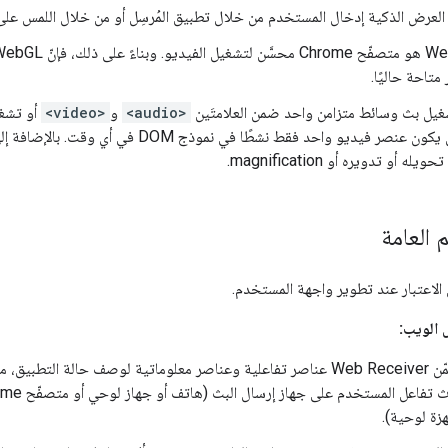
لعرض الذكية إدخال المستخدم من خلال تطبيق المُرسِل أو من خلال اللمس عل
شغيل بث وسائط متزامن واحد ضمن العلامتَين
<audio>
و
<video>
API. يمكن أن يكون عنصر فيديو واحد فقط نشطًا 
له أو تدويره أو magnification.
 العامة
لاعتبار عند تطوير واجهة المستخدم.
 الويب:
يمكن أن يتضمّن Web Receiver عناصر تفاعلية وعناصر معلوماتية لوصف حالة 
زة لوحية).