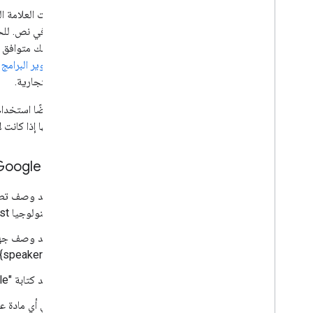
تطبيقك في نص. للحص
بأنّ تطبيقك متوافق مع Google Cast باستخدام العبارة "متوافق مع Google Cast". ومع ذلك، تأكَّد من 
حزمة تطوير البرامج (SDK) لنظام التشغيل st
العلامة التجارية.
يمكنك أيضًا استخدا
استخدامها إذا كانت ل
"Google Cast" في النص
تكنولوجيا Google Cast". على سبيل المثال: "هذا التطبيق متوافق مع Google Cast".
{speakers}" مع "Google Cast".
عند كتابة "Google" و "Cast" في النص، يجب استخدام الأحرف اللاتينية الكبيرة.