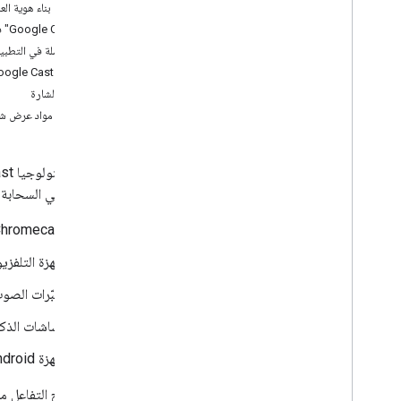
تطوير تطبيق Android للمُرسِل
إرشادات بناء هوية العل
تطوير تطبيق المُرسِل لنظام التشغيل i
OS
"Google Cast" في النص
تطوير تطبيق مرسل الويب
المراسلة في التطبيقات ال
تحديد المشاكل وحلّها في ميزة "اقتراحات"
شارة Google Cast
نقل تطبيق الإصدار 2 من المُرسِل إلى CAF
ربط الشارة
تنزيل مواد عرض شارة e Cast
تطبيقات المُستلِم
تطوير تطبيق مستقبِل على الويب
تطوير تطبيق Android TV الاستلام
الجهاز وفي السحابة الإلكت
نقل جهاز الاستقبال الإصدار 2 إلى CAF
Chromecast
الوسائط
الوسائط المعتمدة
أجهزة التلفزيون ال
رسائل تشغيل الوسائط
مكبّرات الصوت المت
بروتوكولات البث
الشاشات الذكية (شاشة LCD محمولة تعمل
دليل التصميم
أجهزة Android اللوحية
إرشادات تجربة المستخدم
قائمة التحقّق من التصميم
في نموذج التفاعل مع Google Cast، يكون الهاتف الجوّال أو الجهاز اللوحي أو الكمبيوتر ال