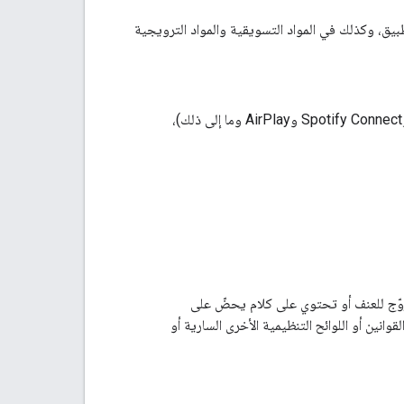
جر الخاصة بالتطبيق، وكذلك في المواد التسويقية والمواد الترويجية
عند استخدام شارة Google Cast مع شعارات لتكنولوجيات مكوّنة أخرى (مثل Bluetooth وSpotify Connect وAirPlay وما إلى ذلك)،
روّج للعنف أو تحتوي على كلام يحضّ على
انين أو اللوائح التنظيمية الأخرى السارية أو