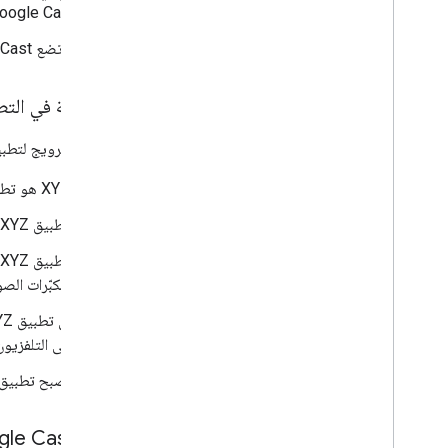
Google Cast هي علامة تجارية تابعة لشركة e LLC
لا تضع Google Cast في عنوان التطبيق (مثل تطبيق XYZ Google Cast).
المراسلة في التطبيقات
يمكنك الترويج لتطبي
"XYZ هو تطبيق يعمل بتكنولوجيا Google Cast ويتيح لك بث المحتوى الترفيهي المفضّل لديك من جهازك الجوّال إلى التلفزيون".
"تطبيق XYZ متاح الآن للتلفزيونات المتوافقة مع Google Cast".
ومكبّرات الصوت الم
على التلفزيون المتو
"أصبح تطبيق XYZ متوافقًا مع Google Cast، ما يتيح للمستخدمين بث المحتوى من هواتفهم إلى التلفزيون المتوافق مع  Cast
شارة Google Cast