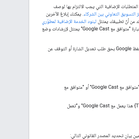
مطوّري التطبيقات، وتركز على المتطلبات الإضافية التي يجب الالتزام بها لوصف
 التسويق التعاوني بين الشركاء
. يمكنك إبلاغ الآخرين
لبنود الخدمة الإضافية لمطوّري
، ومن أنّ استخدامك لعبارة "متوافق مع Google Cast" يمتثل لإرشادات وضع
ما دام تطبيقك أو جهازك يمتثلان لإرشادات الشارات. تحتفظ Google بحق طلب تعديل الشارة أو التوقف عن
عند وصف تطبيق (وليس منتجًا للأجهزة) بأنّه متوافق مع تكنولوجيا Cast، استخدِم عبارتي "متوافق مع Google Cast" أو "متوافق مع
عند وصف جهاز تابع لجهة خارجية متوافق مع تكنولوجيا Google Cast، استخدِم "جهاز {TV} هذا يعمل مع Google Cast" و"تعمل
شارة/الشعار، يجب تضمين بيان تحديد المصدر القانوني التالي: