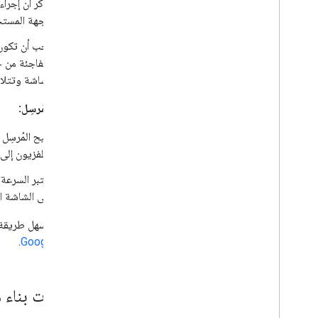
تذكر أن إجرا
واجهة المستخدم في الثلث ا
يجب أن تكون ع
المفاجئة من 
الشاشة وتتلا
واجهة المُرسِل:
التلفزيون إلى 
تُعتبر السرعة
على الشاشة ال
وتتمثل أسهل طريقة للتأكّد من اتّباع تطبيق 
.
Google Cast
إرشادات بناء ه