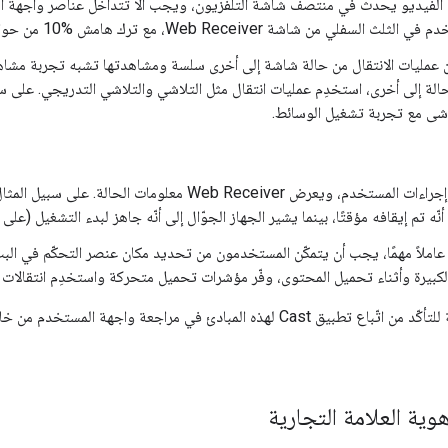
ء الفيديو يحدث في منتصف شاشة التلفزيون، ويجب ألا تتداخل عناصر واجهة ا
لسفلي من شاشة Web Receiver، مع ترك هامش ‎10% من حواف الشاشة
مليات الانتقال من حالة شاشة إلى أخرى سلسة ومشاهدتها تشبه تجربة مشاهدة في
حالة إلى أخرى، استخدِم عمليات انتقال مثل التلاشي والتلاشي التدريجي. على 
شى مع تجربة تشغيل الوسائط.
يتيح المُرسِل إجراءات المستخدم، ويعرض Web Receiver م
أنّه تم إيقافه مؤقتًا، بينما يشير الجهاز الجوّال إلى أنّه جاهز لبدء التشغيل (
 عاملاً مهمًا، يجب أن يتمكّن المستخدمون من تحديد مكان عنصر التحكّم في الب
كبيرة وأثناء تحميل المحتوى، وفّر مؤشرات تحميل متحركة واستخدِم انتقالات 
Cast لهذه المبادئ في مراجعة واجهة المستخدم من خلال
وية العلامة التجارية