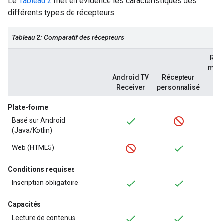
Le
Tableau 2
met en évidence les caractéristiques des
différents types de récepteurs.
Tableau 2: Comparatif des récepteurs
Réc
mul
Android TV
Récepteur
s
Receiver
personnalisé
(
Plate-forme
Basé sur Android
(Java/Kotlin)
Web (HTML5)
Conditions requises
Inscription obligatoire
Capacités
Lecture de contenus