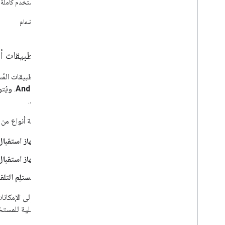
واجهة مستخدم كاملة 
ننوي الانضمام
أنواع تطبيقات أ
تتعامل تطبيقات المُس
Android TV
أقصى حد.
هناك ثلاثة أنواع من 
جهاز استقب
جهاز استقبال
المستلِم التلق
بالإضافة إلى الإمكانات ا
تجربة أصلية للمستخدمي