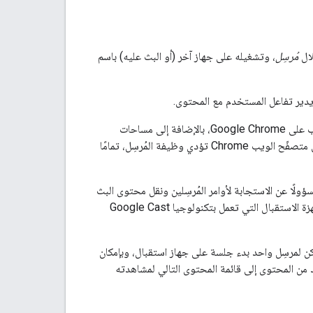
مُرسِل
، وتشغيله على جهاز آخر (أو البث عليه) باسم
يدير تفاعل المستخدم مع المحتوى.
هناك أنواع عديدة من المُرسِلين، بما في ذلك التطبيقات المتوافقة مع الأجهزة الجوّالة وتطبيقات الويب على Google Chrome، بالإضافة إلى مساحات
التحكّم الافتراضية على أجهزة Google Home التي تعمل باللمس. إنّ عناصر التحكّم في الوسائط في متصفّح الويب Chrome تؤدي وظيفة المُرسِل، تمامًا
ى جهاز يعمل بتكنولوجيا Google Cast ويكون مسؤولًا عن الاستجابة لأوامر المُرسِلين ونقل محتوى البث
من خدمة بث على الإنترنت إلى الجهاز الذي يعمل بتكنولوجيا Google Cast. وتشمل الأمثلة على أجهزة الاستقبال التي تعمل بتكنولوجيا Google Cast
بيل المثال، يمكن لمرسِل واحد بدء جلسة على جهاز استقبال، وبإمكان
 من المحتوى إلى قائمة المحتوى التالي لمشاهدته