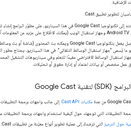
ات الإضافية.
ان لتطوير تطبيق Cast:
حلّ شامل يستند إلى تكنولوجيا Google Cast في هذا السيناريو، على 
دناه).
هو تطبيق مُرسِل يعمل بتكنولوجيا Google Cast ويمكنه بث المحتو
G، وهو ما يُسمى "جهاز استقبال الوسائط التلقائي". في هذا السيناريو، يحتاج مطور 
د جهاز استقبال الوسائط الافتراضي مفيدًا للتعلم وفي سيناريوهات التشغيل المحد
 عمل مخصص أو بيانات اعتماد أو إدارة حقوق أو تحليلات.
قنية Google Cast
مكتبات Cast API
. إلى جانب واجهات برمجة التطبيقات، 
رمجة التطبيقات التي توجهك حول كيفية استخدام واجهات برمجة التطبيقات م
مية حول الترميز
التي ترشدك إلى عملية تطوير أنواع معيّنة من تطبيقات Cast.