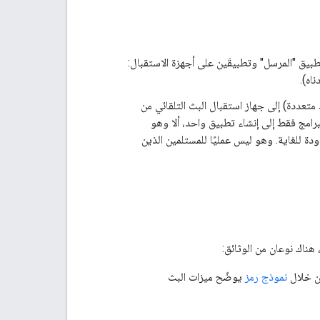
مطوّر البرامج إنشاء تطبيق "المرسل" وتطبيقَين على أجهزة الاستقبال:
ى (شاشة أو بث وسائط متعددة) إلى جهاز استقبال البث التلقائي من
البرامج فقط إلى إنشاء تطبيق واحد، ألا وهو
ودة للغاية. وهو ليس عمليًا للمستلمين الذين
هناك نوعان من الوثائق:
ن خلال
نموذج رمز
يوضّح ميزات البث