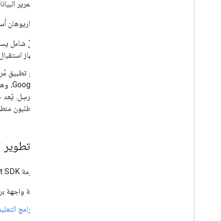
الرسائل لتمرير البيان
هناك سيناريوهان أساسي
جهاز استقبال Android TV وجهاز استقبال الويب (يمكنك الاطّلاع على مزيد من المعلومات أ
oogle
المُرسِل. يُع
يتطلبون منطق
حزمة تطوير البرامج (SDK) لت
تتكوّن حزمة Google Cast SDK من عدة
أدلة واجهة ب
البرامج التعلي