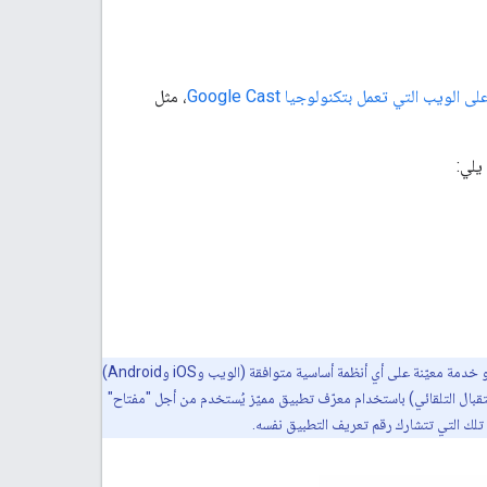
الويب التي تعمل بتكنولوجيا Google Cast
، مثل
إنّ بروتوكول البث مستقل عن النظام الأساسي، لذا قد يتم تشغيل أجهزة إرسال البث الخاصة بموقع إلكتروني أو خدمة معيّنة على أي أنظمة أساسية متوافقة (الويب وiOS وAndroid)
تسجيل أجهزة الاستقبال (باستثناء جهاز الاستقبال التلقائي) باستخدام معرّف تطبيق مميّز يُستخدم من أجل "مفتاح"
اف تلك التي تتشارك رقم تعريف التطبيق نفسه.