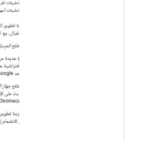
تطوير تطبيق Android للمُرسِل
أنواع تطبيقات المُر
تطوير تطبيق المُرسِل لنظام التشغيل i
OS
أنواع تطبيقات أجهز
تطوير تطبيق مرسل الويب
تحديد المشاكل وحلّها في ميزة "اقتراحات"
تتيح حزمة تطوير البرامج (SDK) البث للمستخدم إمكانية اختيار بث المحتو
نقل تطبيق الإصدار 2 من المُرسِل إلى CAF
جهاز الاستقبال
، مع ا
يشير مصطلح
المرسل
تطبيقات المُستلِم
تطوير تطبيق مستقبِل على الويب
تطوير تطبيق Android TV الاستلام
نقل جهاز الاستقبال الإصدار 2 إلى CAF
مثل "مساعد Google" نفسه.
الوسائط
يشير مصطلح
جهاز ا
الوسائط المعتمدة
رسائل تشغيل الوسائط
أجهزة Chromecast وأجهزة التلفزيون الذكي والشاشات الذكية ومكبّرات الصوت الذكية.
بروتوكولات البث
مرسل آخر الانضمام إ
دليل التصميم
لاحقًا.
إرشادات تجربة المستخدم
قائمة التحقّق من التصميم