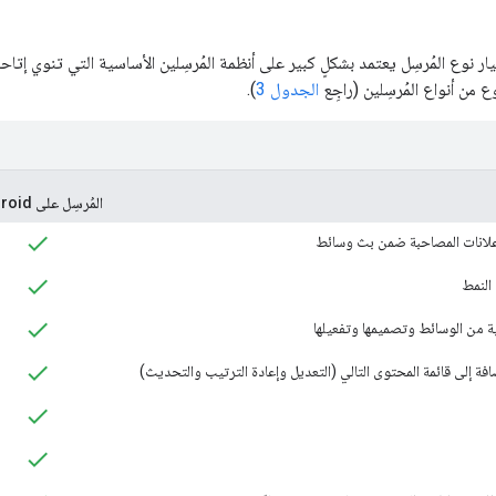
يار نوع المُرسِل يعتمد بشكلٍ كبير على أنظمة المُرسِلين الأساسية التي تنوي إتاحة
من أنواع المُرسِلين (راجِع
الجدول 3
).
المُرسِل على Android
لإعلانات المصاحبة ضمن بث وسائط
النمط
ة من الوسائط وتصميمها وتفعيلها
ضافة إلى قائمة المحتوى التالي (التعديل وإعادة الترتيب والتحديث)