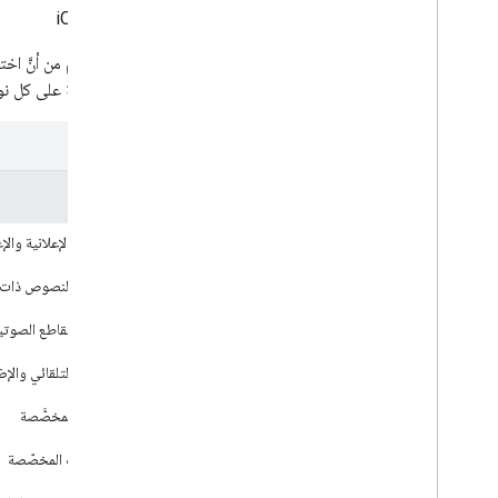
iOS
على الرغم من أنَّ اخت
المفروضة على كل نوع 
الإمكانية
الفواصل الإعلانية وا
مسارات النصوص ذات 
تجميع المقاطع الصوتي
التشغيل التلقائي والإ
القنوات المخصَّصة
الإجراءات المخصّصة