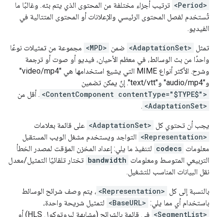
<Period>
ترتيب أجزاء مختلفة من المحتوى الذي يتم بثه. وغالبًا ما
تُستخدم لفصل المحتوى الرئيسي والإعلانات أو المحتوى المتتالية في
الفيديو.
تمثل
<AdaptationSet>
ضمن
<MPD>
مجموعة من تمثيلات نوعًا
واحدًا من بث الوسائط، في معظم الأحيان، فيديو أو صوت أو ترجمة
وشرح. الأكثر أنواع MIME التي يشيع استخدامها هي "video/mp4"
و"audio/mp4" و"text/vtt". إنّ يمكن تضمين
<ContentComponent contentType="$TYPE$">
. أقل من
.
<AdaptationSet>
يجب أن تحتوي كل
<AdaptationSet>
على قائمة بعلامات
<Representation>
التواجد ويستخدم مشغل الويب المستقبل
معلومات
codecs
لتنفيذ ما يلي: إعداد المخزن المؤقت لمصدر الخطأ
التربيعي المتوسط ومعلومات
bandwidth
تختار تلقائيًا التمثيل/معدل
نقل البيانات المناسب للتشغيل.
بالنسبة إلى كل
<Representation>
، يتم وصف شرائح الوسائط
باستخدام أي مما يلي:
<BaseURL>
لتمثيل شريحة واحدة،
<SegmentList>
في قائمة بالشرائح (مشابهة لبروتوكول HLS) أو