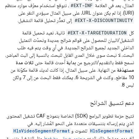
المثال، بعد في العلامة
#EXT-INF
، نتوقع استخدام معرّف موارد منتظم
(URI). إذا لم يكن عنوان URL، على سبيل المثال سيؤدي النقر على
#EXT-X-DISCOUNTINUITY
إلى تعذُّر تحليل قائمة التشغيل.
كل
#EXT-X-TARGETDURATION
ثانية، نعيد تحميل قائمة
التشغيل/البيان للحصول على قوائم شرائح جديدة ونحدّث التمثيل
الداخلي الجديد لجميع الشرائح الجديدة. في أي وقت يتم فيه طلب
البحث، لا نبحث سوى خلال المدى القابل للبحث. بالنسبة إلى البث المباشر،
نسمح فقط بالتقديم/الترجيع من
بداية
أحدث قائمة حتى
ثلاث مدة
مستهدَفة
من النهاية. على سبيل المثال، إذا كانت لديك قائمة مكوّنة من
10 مقاطع، وكنت في الشريحة 6، يمكنك فقط البحث عن إلى 7 ولكن
ليس 8.
دعم تنسيق الشرائح
تتيح حزمة تطوير البرامج (SDK) الخاصة بنموذج CAF تشغيل المحتوى
الذي يتم إرساله بتنسيقات متعددة على النحو المُشار إليه. في
HlsSegmentFormat
للصوت و
HlsVideoSegmentFormat
للفيديو. ويشمل ذلك الدعم
محتوى صوتي مضغوط
مثل التشغيل بتنسيق