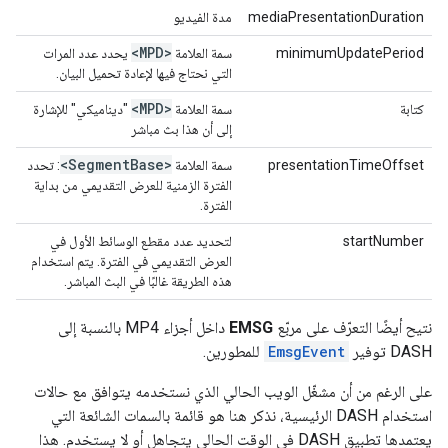
mediaPresentationDuration
مدة الفيديو
<MPD>
minimumUpdatePeriod
سمة العلامة
يحدد عدد المرات
التي نحتاج فيها لإعادة تحميل البيان.
<MPD>
كتابة
سمة العلامة
"ديناميكي" للإشارة
إلى أن هذا بث مباشر
<Segment
Base>
presentationTimeOffset
سمة العلامة
: تحدد
الفترة الزمنية للعرض التقديمي من بداية
الفترة.
startNumber
لتحديد عدد مقطع الوسائط الأول في
العرض التقديمي في الفترة. يتم استخدام
هذه الطريقة غالبًا في البث المباشر.
نتيح أيضًا التعرّف على مربّع
EMSG
داخل أجزاء MP4 بالنسبة إلى
DASH توفير
EmsgEvent
للمطورين.
على الرغم من أن مشغّل الويب الحالي الذي نستخدمه يتوافق مع حالات
استخدام DASH الرئيسية، نذكر هنا هو قائمة بالسمات الشائعة التي
يعتمدها تطبيق DASH في الوقت الحالي يتجاهل أو لا يستخدم. هذا