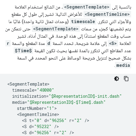
بالنسبة إلى
<SegmentTemplate>
، من الشائع استخدام العلامة
<SegmentTimeline>
للأغراض التالية: تشير إلى طول كل مقطع
والأجزاء التي تتكرر.
timescale
(وحدات تمثل ثانية واحدة) غالبًا ما
يتم تضمينها كجزء من سمات
<SegmentTemplate>
حتى نتمكن من
حساب وقت المقطع استنادًا إلى هذه الوحدة. في المثال أدناه، تشير
العلامة
<S>
إلى علامة شريحة، تحدد السمة
d
مدة المقطع والسمة
r
عدد المقاطع التي تتكرر بالمدة نفسها بحيث تكون القيمة
$Time$
بشكل صحيح لتنزيل شريحة الوسائط على النحو المحدد في السمة
.
media
<
SegmentTemplate
timescale
=
"48000"
initialization
=
"$RepresentationID$-init.dash"
media
=
"$RepresentationID$-$Time$.dash"
startNumber
=
"1"
<
SegmentTimeline
<
S
t
=
"0"
d
=
"96256"
r
=
"2"
/
<
S
d
=
"95232"
/
<
S
d
=
"96256"
r
=
"2"
/