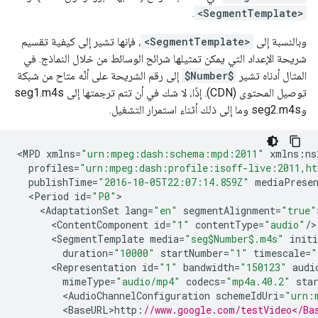
.
<SegmentTemplate>
وبالنسبة إلى
<SegmentTemplate>
، فإنها تشير إلى كيفية تقسيم
شريحة الإعداد التي يمكن تمثيلها شرائح الوسائط من خلال النماذج. في
المثال أدناه تشير
$Number$
إلى رقم الشريحة على أنّه متاح من شبكة
توصيل المحتوى (CDN). إذًا، لا شك في أن تتم ترجمتها إلى seg1.m4s
وseg2.m4s وما إلى ذلك أثناء استمرار التشغيل.
<
MPD
xmlns
=
"urn:mpeg:dash:schema:mpd:2011"
xmlns
:
ns
profiles
=
"urn:mpeg:dash:profile:isoff-live:2011,ht
publishTime
=
"2016-10-05T22:07:14.859Z"
mediaPresen
<
Period
id
=
"P0"
<
AdaptationSet
lang
=
"en"
segmentAlignment
=
"true"
<
ContentComponent
id
=
"1"
contentType
=
"audio"
/
<
SegmentTemplate
media
=
"seg$Number$.m4s"
initi
duration
=
"10000"
startNumber
=
"1"
timescale
=
"
<
Representation
id
=
"1"
bandwidth
=
"150123"
audi
mimeType
=
"audio/mp4"
codecs
=
"mp4a.40.2"
sta
<
AudioChannelConfiguration
schemeIdUri
=
"urn:
<
BaseURL>http
:
//www.google.com/testVideo</Ba