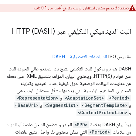
تحذير:
لا يدعم مشغل استقبال الويب مقاطع أقصر من 0.1 ثانية
البث الديناميكي التكيُّفي عبر HTTP (DASH)
مقاييس ISO
المواصفات التفصيلية لـ DASH
.
DASH هو بروتوكول للبث التكيفي يتيح بث الفيديو عالي الجودة البث
عبر خوادم HTTP(S). ويحتوي البيان، المؤلف بتنسيق XML، على معظم
عن معلومات البيانات الوصفية حول كيفية إعداد الفيديو وتنزيله
المحتوى. المفاهيم الرئيسية التي يدعمها مشغّل مستقبل الويب هي
<Period>
،
<AdaptationSet>
و
<Representation>
و
<SegmentTemplate>
<SegmentList>
و
<BaseUrl>
و
<ContentProtection>
يبدأ بيان DASH بعلامة
<MPD>
الجذر ويتضمن الداخل علامة أو المزيد
من علامات
<Period>
التي تمثّل محتوى بثًا واحدًا. تتيح علامات