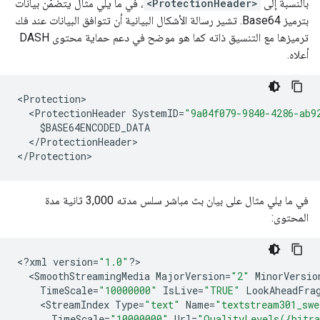
بالنسبة إلى
<ProtectionHeader>
، في ما يلي مثال يتضمّن بيانات
بترميز Base64. تشير رسالة الأشكال البيانية أن تتوافق البيانات عند فك
ترميزها مع التنسيق ذاته كما هو موضح في دعم حماية محتوى DASH
أعلاه.
<
Protection
<
ProtectionHeader
SystemID
=
"9a04f079-9840-4286-ab9
$BASE64ENCODED_DATA
<
/
ProtectionHeader
>

<
/
Protection
في ما يلي مثال على بيان بث مباشر سلس مدته 3,000 ثانية مدة
المحتوى:
<
?
xml
version
=
"1.0"
?
<
SmoothStreamingMedia
MajorVersion
=
"2"
MinorVersio
TimeScale
=
"10000000"
IsLive
=
"TRUE"
LookAheadFra
<
StreamIndex
Type
=
"text"
Name
=
"textstream301_swe
TimeScale
=
"10000000"
Url
=
"QualityLevels({bitra