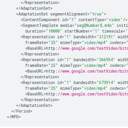
<
/
Representation
<
/
AdaptationSet
<
AdaptationSet
segmentAlignment
=
"true"
<
ContentComponent
id
=
"1"
contentType
=
"video"
/
<
SegmentTemplate
media
=
"seg$Number$.m4s"
initi
duration
=
"10000"
startNumber
=
"1"
timescale
=
"
<
Representation
id
=
"1"
bandwidth
=
"212191"
widt
frameRate
=
"25"
mimeType
=
"video/mp4"
codecs
=
<
BaseURL>http
:
//www.google.com/testVideo/bit
<
/
Representation
<
Representation
id
=
"1"
bandwidth
=
"366954"
widt
frameRate
=
"25"
mimeType
=
"video/mp4"
codecs
=
<
BaseURL>http
:
//www.google.com/testVideo/bit
<
/
Representation
<
Representation
id
=
"1"
bandwidth
=
"673914"
widt
frameRate
=
"25"
mimeType
=
"video/mp4"
codecs
=
<
BaseURL>http
:
//www.google.com/testVideo/bit
<
/
Representation
<
/
AdaptationSet
<
/
Period
>

<
/
MPD