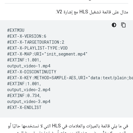
مثال على قائمة تشغيل HLS مع إشارة V2:
#EXTM3U

#EXT-X-VERSION:6

#EXT-X-TARGETDURATION:2

#EXT-X-PLAYLIST-TYPE:VOD

#EXT-X-MAP:URI="init_segment.mp4"

#EXTINF:1.001,

output_video-1.mp4

#EXT-X-DISCONTINUITY

#EXT-X-KEY:METHOD=SAMPLE-AES,URI="data:text/plain;ba
#EXTINF:1.001,

output_video-2.mp4

#EXTINF:0.734,

output_video-3.mp4

في ما يلي قائمة بالميزات والعلامات في HLS التي لا نستخدمها حاليًا أو
والدعم. ولا يؤثّر حضور هذه الفيديوهات أو غيابها على تجربة البث.