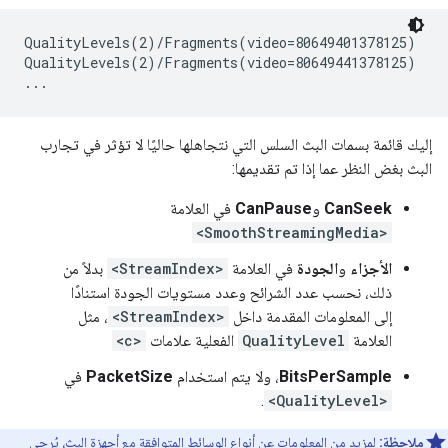
QualityLevels(2)/Fragments(video=80649401378125)

QualityLevels(2)/Fragments(video=80649441378125)

إليك قائمة بسمات البث السلس التي نتجاهلها حاليًا لا تؤثر في تجارب
البث بغض النظر عما إذا تم تقديمها:
CanSeek
و
CanPause
في العلامة
<SmoothStreamingMedia>
الأجزاء
و
الجودة
في العلامة
<StreamIndex>
بدلاً من
ذلك، نحسب عدد الشرائح وعدد مستويات الجودة استنادًا
إلى المعلومات المقدمة داخل
<StreamIndex>
، مثل
العلامة
QualityLevel
الفعلية علامات
<c>
BitsPerSample
، ولا يتم استخدام
PacketSize
في
.
<QualityLevel>
ملاحظة:
لمزيد من المعلومات عن أنواع الوسائط المتوافقة مع أجهزة البث، يُرجى