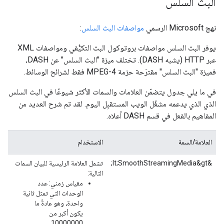
البث السلس
نهج Microsoft الرسمي
مواصفات البث السلس
:
يوفر البث السلس مواصفات بروتوكول البث التكيُّفي ومواصفات XML
عبر HTTP (يشبه DASH). تختلف ميزة "البث السلس" عن DASH،
فميزة "البث السلس" مقترَحة حزمة MPEG-4 فقط لشرائح الوسائط.
في ما يلي جدول يتضمّن العلامات والسمات الأكثر شيوعًا في البث السلس
الذي الذي يدعمه مشغّل الويب المستقبِل اليوم. لقد تم شرح العديد من
المفاهيم بالفعل في قسم DASH أعلاه.
العلامة/السمة
الاستخدام
&lt;SmoothStreamingMedia&gt;
تشمل العلامة الرئيسية للبيان السمات
التالية:
مقياس زمني: عدد
الوحدات التي تمثل ثانية
واحدة، وهو عادةً ما
يكون أكبر من
10000000.