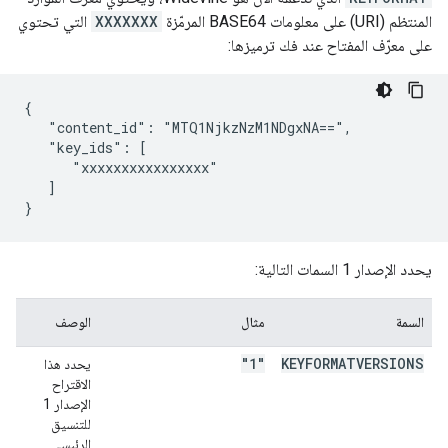
المنتظم (URI) على معلومات BASE64 المرمّزة
XXXXXXX
التي تحتوي
على معرّف المفتاح عند فك ترميزها:
{

   "content_id": "MTQ1NjkzNzM1NDgxNA==",

   "key_ids": [

      "xxxxxxxxxxxxxxxx"

   ]

يحدد الإصدار 1 السمات التالية:
السمة
مثال
الوصف
"1"
KEYFORMATVERSIONS
يحدد هذا
الاقتراح
الإصدار 1
للتنسيق
الرئيسي