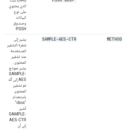
(URI) للبث
الذي يحتوي
على نوع
البيانات
وصندوق
PSSH
SAMPLE-AES-CTR
METHOD
يشير إلى
شفرة التشفير
المستخدمة
عند تشفير
المحتوى.
يشير نموذج
SAMPLE-
AES إلى أنّه
تم تشفير
المحتوى
باستخدام
"cbcs".
تُشير
SAMPLE-
AES-CTR
إلى أن