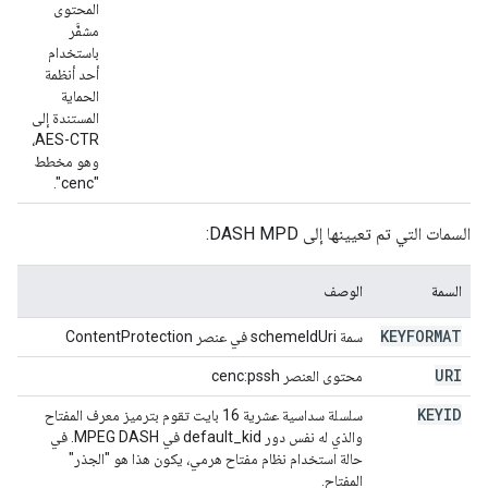
المحتوى
مشفَّر
باستخدام
أحد أنظمة
الحماية
المستندة إلى
AES-CTR،
وهو مخطط
"cenc".
السمات التي تم تعيينها إلى DASH MPD:
السمة
الوصف
KEYFORMAT
سمة schemeIdUri في عنصر ContentProtection
URI
محتوى العنصر cenc:pssh
KEYID
سلسلة سداسية عشرية 16 بايت تقوم بترميز معرف المفتاح
والذي له نفس دور default_kid في MPEG DASH. في
حالة استخدام نظام مفتاح هرمي، يكون هذا هو "الجذر"
المفتاح.