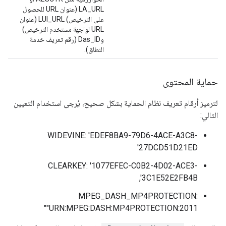
LA_URL (عنوان URL للحصول
على الترخيص) LUI_URL (عنوان
URL لواجهة مستخدم الترخيص)
وDas_ID (رقم تعريف خدمة
النطاق).
حماية المحتوى
لترميز أرقام تعريف نظام الحماية بشكل صحيح، يُرجى استخدام التعيين
التالي:
WIDEVINE: 'EDEF8BA9-79D6-4ACE-A3C8-
27DCD51D21ED'
CLEARKEY: '1077EFEC-C0B2-4D02-ACE3-
3C1E52E2FB4B',
MPEG_DASH_MP4PROTECTION:
"URN:MPEG:DASH:MP4PROTECTION:2011"