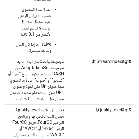
المدة: مدة المحتوى
حسب المقياس الزمني
يقوم مشغّل استقبال
الويب لا تدعم المدد
الأقصر من 0.1 ثانية.
IsLive: ما إذا كان البيان
وسائط مباشرة.
&lt;StreamIndex&gt;
مجموعة واحدة من البث، تشبه
مجموعة AdaptationSet من
DASH. عادة ما يكون النوع "نص" أو
"فيديو" أو "صوت". عادةً ما تحتوي
سمة عنوان Url على نموذج عنوان
URL مجزأ باستخدام معلومات مثل
معدل نقل البيانات أو وقت البدء.
&lt;QualityLevel&gt;
تحدد كل علامة QualityLevel
معدل البت الخاص بها وبرنامج
الترميز FourCC. فريق FourCC
الرمز "H264" أو "AVC1" أو
"AACL" وما إلى ذلك. بالنسبة إلى