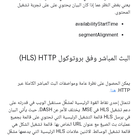
يعني بغض النظر عما إذا كان البيان يحتوي على على تجربة تشغيل
المحتوى.
availabilityStartTime
segmentAlignment
البث المباشر وفق بروتوكول HTTP ‏(HLS)
يمكن الحصول على نظرة عامة ومواصفات البث المباشر الكاملة عبر
HTTP.
هنا
.
تتمثل إحدى نقاط القوة الرئيسية لمشغِّل مستقبل الويب في قدرته على
دعم تشغيل HLS في MSE. يختلف الأمر عن DASH، حيث يأتي البيان
في يرسل HLS قائمة التشغيل الرئيسية التي تحتوي على قائمة بجميع
عمليات بث الصيغ مع عنوان URL الخاص بها. قائمة تشغيل الشكل هي
قائمة تشغيل الوسائط. الاثنين علامات HLS الرئيسية التي يدعمها مشغّل