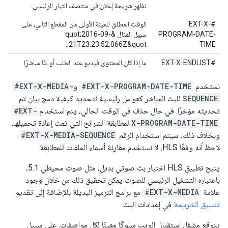
تظهر شريحة إعلان في منتصف التيار الرئيسي.
#EXT-X-
الوقت المطلق للعينة الأولى من المقطع التالي، على
PROGRAM-DATE-
سبيل المثال &quot;2016-09-
21T23:23:52.066Z&quot;.
TIME
#EXT-X-ENDLIST
ما إذا كان المحتوى فيديو عند الطلب أو بثًا مباشرًا
نستخدم
#EXT-X-PROGRAM-DATE-TIME
و
#EXT-X-MEDIA-
SEQUENCE
للبث المباشر كعوامل رئيسية لتحديد كيفية دمج بيان تم
تحديثه مؤخرًا. في حال حذف في الوقت الحالي، يتم استخدام
#EXT-
X-PROGRAM-DATE-TIME
لمطابقة الشرائح التي تمت إعادة تحميلها.
وبخلاف ذلك، سيتم استخدام الرقم
#EXT-X-MEDIA-SEQUENCE
.
لاحظ أنه وفقًا HLS، لا نستخدم مقارنة أسماء الملفات للمطابقة.
يتيح تطبيق HLS اختيار بث صوتي بديل، مثل صوت محيطي 5.1،
باعتباره التشغيل الرئيسي للصوت يمكن تحقيق ذلك من خلال وجود
علامة
#EXT-X-MEDIA
مع برامج الترميز البديلة بالإضافة إلى تقديم
تنسيق الشريحة
في إعدادات البث
يتوقع مشغل استقبال الويب سلوكًا معينًا لكل مواصفات. على سبيل