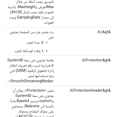
الفيديو، يحدد الدقة من خلال
Maxالعرض وMaxHeight. بالنسبة
للصوت، فإنه يحدد (مثل 44100)
إلى معدل SamplingRate وعدد
القنوات.
&lt;c&gt;
بث عنصر جزء من الصفحة يحتوي
على:
d: مدة الجزء.
t: وقت الوسائط للجزء
&lt;Protection&gt;
علامة تحتوي على سمة SystemID
الاختيارية تسرد رقم تعريف النظام
إدارة الحقوق الرقمية (DRM) التي
يتم استخدامها ضمن
<SmoothStreamingMedia> .
&lt;ProtectionHeader&gt;
ضمن <Protection>، يمكن أن
يحتوي على سمة SystemID
وcustom بترميز Base64 عادةً.
بالنسبة إلى Widevine، سيحتوي
على معرّف المفتاح، ومعرّف
الخوارزمية مثل AESCTR أو