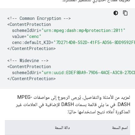
<
!--
Common
Encryption
--
>

<
ContentProtection
schemeIdUri
=
"urn:mpeg:dash:mp4protection:2011"
value
=
"cenc"
cenc
:
default_KID
=
"7D2714D0-552D-41F5-AD56-8DD9592F
<
/
ContentProtection
>

<
!--
Widevine
--
>

<
ContentProtection
schemeIdUri
=
"urn:uuid:EDEF8BA9-79D6-4ACE-A3C8-27DC
<
/
ContentProtection
لمزيد من الأمثلة والتفاصيل، يُرجى الرجوع إلى مواصفات MPEG-
DASH. في ما يلي قائمة بسمات DASH الإضافية في العلامات غير
المذكورة أعلاه نتيح استخدامها حاليًا:
اسم السمة
دالة السمة