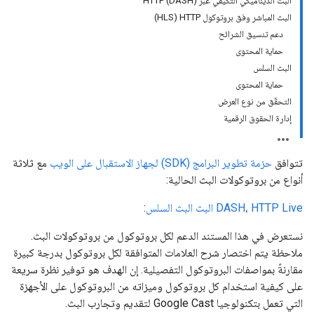
البث الديناميكي التكيُّفي عبر HTTP (DASH)
البث المباشر وفق بروتوكول HTTP ‏(HLS)
دعم تنسيق الشرائح
حماية المحتوى
البث السلس
حماية المحتوى
التحقّق من نوع العرض
إدارة الحقوق الرقمية
تتوافق
حزمة تطوير البرامج (SDK) لجهاز الاستقبال على الويب
مع ثلاثة
أنواع من بروتوكولات البث الحالية:
HTTP Live البث
،
DASH
البث السلس
:
نستعرض في هذا المستند الدعم لكل بروتوكول من بروتوكولات البث.
ملاحظة يتم اختصار شرح العلامات المتوافقة لكل بروتوكول بدرجة كبيرة
مقارنةً بمواصفات البروتوكول التفصيلية. إن الهدف هو توفير نظرة سريعة
على كيفية استخدام كل بروتوكول وميزاته من البروتوكول على الأجهزة
التي تعمل بتكنولوجيا Google Cast لتقديم وتجارب البث.