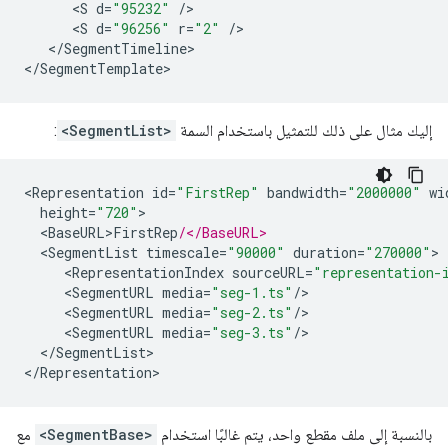
<
S
d
=
"95232"
/
<
S
d
=
"96256"
r
=
"2"
/
<
/
SegmentTimeline
>

<
/
SegmentTemplate
إليك مثال على ذلك للتمثيل باستخدام السمة
<SegmentList>
:
<
Representation
id
=
"FirstRep"
bandwidth
=
"2000000"
wi
height
=
"720"
<
BaseURL>FirstRep
/</BaseURL>
<
SegmentList
timescale
=
"90000"
duration
=
"270000"
<
RepresentationIndex
sourceURL
=
"representation-
<
SegmentURL
media
=
"seg-1.ts"
/
<
SegmentURL
media
=
"seg-2.ts"
/
<
SegmentURL
media
=
"seg-3.ts"
/
<
/
SegmentList
>

<
/
Representation
بالنسبة إلى ملف مقطع واحد، يتم غالبًا استخدام
<SegmentBase>
مع