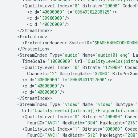
<
QualityLevel
Index
=
"0"
Bitrate
=
"20000"
CodecP
<
c
d
=
"40000000"
t
=
"80649382288125"
/
<
c
d
=
"39980000"
/
<
c
d
=
"40020000"
/
<
/
StreamIndex
<
Protection
<
ProtectionHeader
>
SystemID
=
"$BASE64ENCODEDDRM
<
/
Protection
<
StreamIndex
Type
=
"audio"
Name
=
"audio101_eng"
La
TimeScale
=
"10000000"
Url
=
"QualityLevels({bitra
<
QualityLevel
Index
=
"0"
Bitrate
=
"128000"
Codec
Channels
=
"2"
SamplingRate
=
"32000"
BitsPerSam
<
c
d
=
"40000000"
t
=
"80649401327500"
/
<
c
d
=
"40000000"
/
<
c
d
=
"40000000"
/
<
/
StreamIndex
<
StreamIndex
Type
=
"video"
Name
=
"video"
Subtype
=
"
Url
=
"QualityLevels({bitrate})/Fragments(video
<
QualityLevel
Index
=
"0"
Bitrate
=
"400000"
Codec
FourCC
=
"AVC1"
MaxWidth
=
"384"
MaxHeight
=
"216"
<
QualityLevel
Index
=
"1"
Bitrate
=
"800000"
Codec
FourCC
=
"AVC1"
MaxWidth
=
"512"
MaxHeight
=
"288"