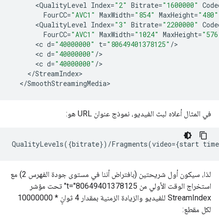
<
QualityLevel
Index
=
"2"
Bitrate
=
"1600000"
Code
FourCC
=
"AVC1"
MaxWidth
=
"854"
MaxHeight
=
"480"
<
QualityLevel
Index
=
"3"
Bitrate
=
"2200000"
Code
FourCC
=
"AVC1"
MaxWidth
=
"1024"
MaxHeight
=
"576
<
c
d
=
"40000000"
t
=
"80649401378125"
/
<
c
d
=
"40000000"
/
<
c
d
=
"40000000"
/
<
/
StreamIndex
<
/
SmoothStreamingMedia
في المثال أعلاه لبث الفيديو، نموذج عنوان URL هو:
لذا، سيكون أول شريحتين (بافتراض أننا في مستوى جودة الفهرس 2) مع
استخراج الوقت الأولي من t="80649401378125" تحت مؤشر
StreamIndex للفيديو والزيادة الزمنية بمقدار 4 ثوانٍ * 10000000
لكل مقطع: