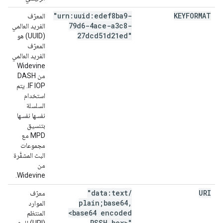
"urn:uuid:edef8ba9-
KEYFORMAT
المعرّف
79d6-4ace-a3c8-
الفريد العالمي
27dcd51d21ed"
(UUID) هو
المعرّف
الفريد العالمي
Widevine
من DASH
IF IOP. يتم
استخدام
السلسلة
نفسها نفسها
بتنسيق
MPD مع
مجموعات
البث المشفَّرة
من
Widevine.
"data:text
/
URI
معرّف
plain;base64
,
الموارد
<base64 encoded
المنتظم
PSSH box>"