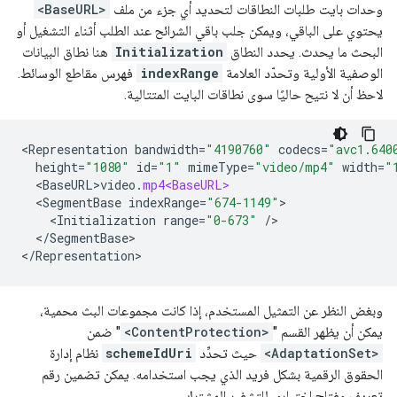
وحدات بايت طلبات النطاقات لتحديد أي جزء من ملف
<BaseURL>
يحتوي على الباقي، ويمكن جلب باقي الشرائح عند الطلب أثناء التشغيل أو
البحث ما يحدث. يحدد النطاق
Initialization
هنا نطاق البيانات
الوصفية الأولية وتحدّد العلامة
indexRange
فهرس مقاطع الوسائط.
لاحظ أن لا نتيح حاليًا سوى نطاقات البايت المتتالية.
<
Representation
bandwidth
=
"4190760"
codecs
=
"avc1.640
height
=
"1080"
id
=
"1"
mimeType
=
"video/mp4"
width
=
"
<
BaseURL>video
.
mp4<BaseURL>
<
SegmentBase
indexRange
=
"674-1149"
<
Initialization
range
=
"0-673"
/
<
/
SegmentBase
>

<
/
Representation
وبغض النظر عن التمثيل المستخدم، إذا كانت مجموعات البث محمية،
يمكن أن يظهر القسم "
<ContentProtection>
" ضمن
<AdaptationSet>
حيث تحدِّد
schemeIdUri
نظام إدارة
الحقوق الرقمية بشكل فريد الذي يجب استخدامه. يمكن تضمين رقم
تعريف مفتاح اختياري للتشفير المشترك.