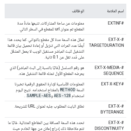
اسم العلامة
الوظائف
#EXTINF
معلومات عن ساحة المشاركات، تتبعها عادةً مدة
المقطع ثم عنوان url للمقطع في السطر التالي.
#EXT-X-
تمثّل هذه السمة مدة كل مقطع بالثواني. كما يحدد هذا
TARGETDURATION
أيضًا عدد المرات التي تنزيل أو إعادة تحميل بيان قائمة
التشغيل للبث المباشر مستقبل الويب لا يعمل المشغّل
على مُدد تقل عن 0.1 ثانية.
#EXT-X-MEDIA-
هو رقم التسلسل (غالبًا بالنسبة إلى البث المباشر) الذي
SEQUENCE
يعرضه المقطع الأول تمثله قائمة التشغيل هذه.
#EXT-X-KEY
المعلومات الأساسية لإدارة الحقوق الرقمية تخبرنا
METHOD
السمة
بالمفتاح استخدامه. نتيح اليوم
SAMPLE-AES
AES-128
استخدام
و
. .
#EXT-X-
نطاق البايت المطلوب جلبه لعنوان URL للشريحة.
BYTERANGE
#EXT-X-
تحدد هذه السمة المسافة بين المقاطع المتتالية. غالبًا ما
DISCONTINUITY
تتم ملاحظة ذلك إدراج إعلان من جهة الخادم حيث