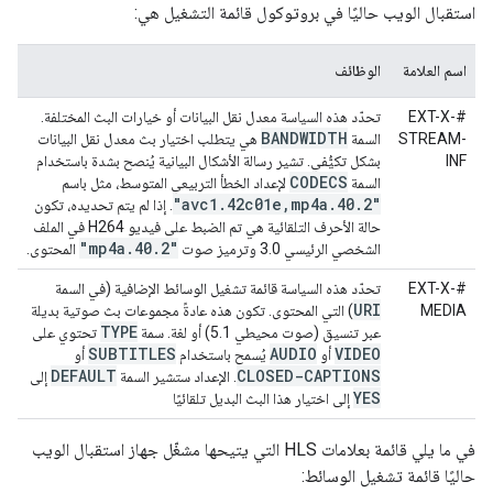
استقبال الويب حاليًا في بروتوكول قائمة التشغيل هي:
اسم العلامة
الوظائف
#EXT-X-
تحدّد هذه السياسة معدل نقل البيانات أو خيارات البث المختلفة.
BANDWIDTH
STREAM-
السمة
هي يتطلب اختيار بث معدل نقل البيانات
INF
بشكل تكيُّفي. تشير رسالة الأشكال البيانية يُنصح بشدة باستخدام
CODECS
السمة
لإعداد الخطأ التربيعي المتوسط، مثل باسم
"avc1
.
42c01e
,
mp4a
.
40
.
2"
. إذا لم يتم تحديده، تكون
حالة الأحرف التلقائية هي تم الضبط على فيديو H264 في الملف
"mp4a
.
40
.
2"
الشخصي الرئيسي 3.0 وترميز صوت
المحتوى.
#EXT-X-
تحدّد هذه السياسة قائمة تشغيل الوسائط الإضافية (في السمة
URI
MEDIA
) التي المحتوى. تكون هذه عادةً مجموعات بث صوتية بديلة
TYPE
عبر تنسيق (صوت محيطي 5.1) أو لغة. سمة
تحتوي على
SUBTITLES
AUDIO
VIDEO
أو
يُسمح باستخدام
أو
DEFAULT
CLOSED-CAPTIONS
. الإعداد ستشير السمة
إلى
YES
إلى اختيار هذا البث البديل تلقائيًا
في ما يلي قائمة بعلامات HLS التي يتيحها مشغّل جهاز استقبال الويب
حاليًا قائمة تشغيل الوسائط: