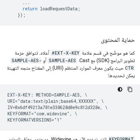
...
return
loadRequestData
;
});
حماية المحتوى
كما هو موضّح في قسم علامة
#EXT-X-KEY
أعلاه، تتوافق حزمة
تطوير البرامج (SDK) مع Cast.
SAMPLE-AES
أو
SAMPLE-AES-
CTR
حيث يكون معرف الموارد المنتظم (URI) إلى المفتاح متجه التهيئة
يمكن تحديدها:
EXT-X-KEY: METHOD=SAMPLE-AES, \

URI="data:text/plain;base64,XXXXXX", \

IV=0x6df49213a781e338628d0e9c812d328e, \

KEYFORMAT="com.widevine", \

KEYFORMAT
الذي ندعمه الآن هو Widevine، ويحتوي معرّف الموارد