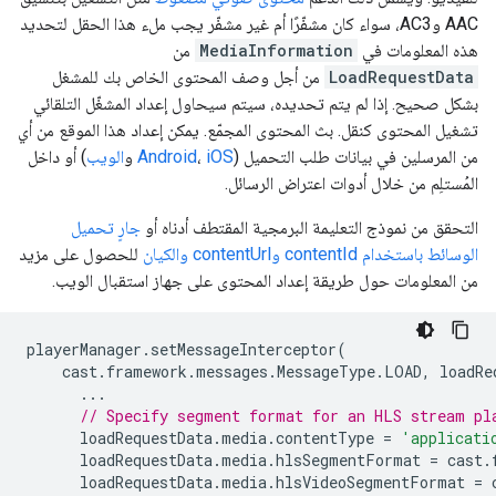
AAC وAC3، سواء كان مشفّرًا أم غير مشفّر يجب ملء هذا الحقل لتحديد
هذه المعلومات في
MediaInformation
من
LoadRequestData
من أجل وصف المحتوى الخاص بك للمشغل
بشكل صحيح. إذا لم يتم تحديده، سيتم سيحاول إعداد المشغّل التلقائي
تشغيل المحتوى كنقل. بث المحتوى المجمّع. يمكن إعداد هذا الموقع من أي
من المرسلين في بيانات طلب التحميل (
iOS
،
Android
و
الويب
) أو داخل
المُستلِم من خلال أدوات اعتراض الرسائل.
التحقق من نموذج التعليمة البرمجية المقتطف أدناه أو
جارٍ تحميل
الوسائط باستخدام contentId وcontentUrl والكيان
للحصول على مزيد
من المعلومات حول طريقة إعداد المحتوى على جهاز استقبال الويب.
playerManager
.
setMessageInterceptor
(
cast
.
framework
.
messages
.
MessageType
.
LOAD
,
loadRe
...
// Specify segment format for an HLS stream pl
loadRequestData
.
media
.
contentType
=
'applicati
loadRequestData
.
media
.
hlsSegmentFormat
=
cast
.
loadRequestData
.
media
.
hlsVideoSegmentFormat
=