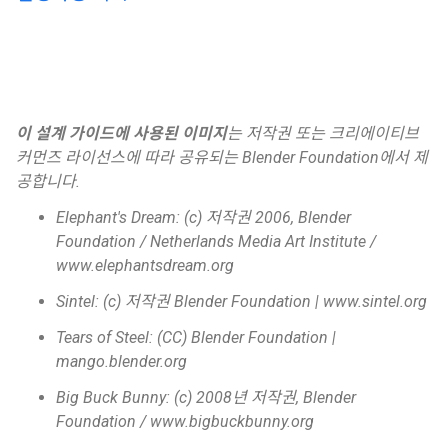
이 설계 가이드에 사용된 이미지
는 저작권 또는 크리에이티브
커먼즈 라이선스에 따라 공유되는 Blender Foundation에서 제
공합니다.
Elephant's Dream: (c) 저작권 2006, Blender
Foundation / Netherlands Media Art Institute /
www.elephantsdream.org
Sintel: (c) 저작권 Blender Foundation | www.sintel.org
Tears of Steel: (CC) Blender Foundation |
mango.blender.org
Big Buck Bunny: (c) 2008년 저작권, Blender
Foundation / www.bigbuckbunny.org