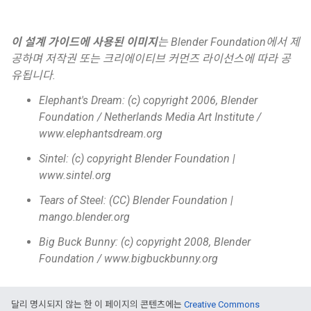
이 설계 가이드에 사용된 이미지
는 Blender Foundation에서 제
공하며 저작권 또는 크리에이티브 커먼즈 라이선스에 따라 공
유됩니다.
Elephant's Dream: (c) copyright 2006, Blender
Foundation / Netherlands Media Art Institute /
www.elephantsdream.org
Sintel: (c) copyright Blender Foundation |
www.sintel.org
Tears of Steel: (CC) Blender Foundation |
mango.blender.org
Big Buck Bunny: (c) copyright 2008, Blender
Foundation / www.bigbuckbunny.org
달리 명시되지 않는 한 이 페이지의 콘텐츠에는
Creative Commons