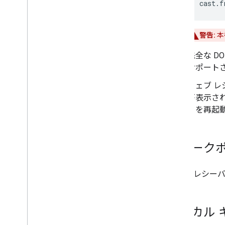
cast.f
警告:
本
完全な DO
サポート
ウェブ 
が表示さ
リを再起
ブレーク
ウェブ レシー
ローカル 