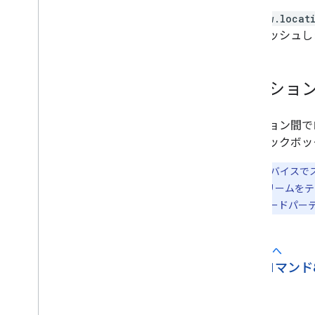
window.locat
をフラッシュし
セッショ
セッション間で
るチェックボッ
注:
Cast デバイス
使用してストリームをテ
Google は、サー
前へ
arrow_back
コマンド