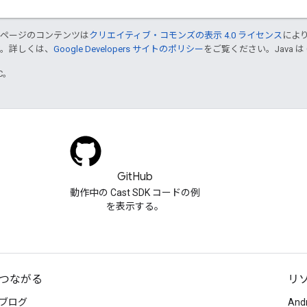
のページのコンテンツは
クリエイティブ・コモンズの表示 4.0 ライセンス
によ
す。詳しくは、
Google Developers サイトのポリシー
をご覧ください。Java は
TC。
GitHub
動作中の Cast SDK コードの例
を表示する。
つながる
リ
ブログ
And