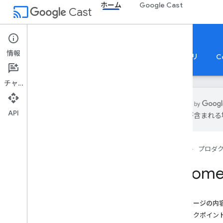
ホーム
Google Cast
cast
Cast
ホーム
情報
ホーム
ガイド
リファレンス
サンプルアプリ
C
チャット
API
は誤りが含まれる
キャスト SDK
概要
ホーム
プロダ
開始する
登録
Chro
利用規約
用語集
このページの内
送信者アプリ
ブレークポイン