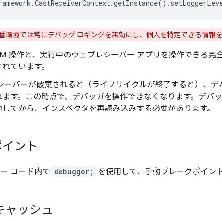
ramework.CastReceiverContext.getInstance().setLoggerLev
番環境では常にデバッグ ロギングを無効にし、個人を特定できる情報
M 操作と、実行中のウェブレシーバー アプリを操作できる完全な Chrom
されています。
レシーバーが破棄されると（ライフサイクルが終了すると）、デ
れます。この時点で、デバッガを操作できなくなります。デバッ
動してから、インスペクタを再読み込みする必要があります。
ポイント
バー コード内で
debugger;
を使用して、手動ブレークポイン
キャッシュ