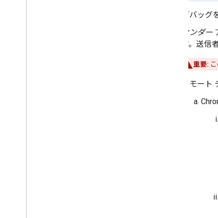
Chrome リモート デバッガ
デバッグ
エラーコード
センダー
Android TV レシーバー アプリを開発す
る
す。送信
Migrate Receiver v2 の CAF への移行
重要:
こ
メディア
リモート 
サポートされるメディア
メディア再生メッセージ
Ch
ストリーミング プロトコル
デザインガイド
UX ガイドライン
設計チェックリスト
テストケース
キャストアプリのテスト
デバイス