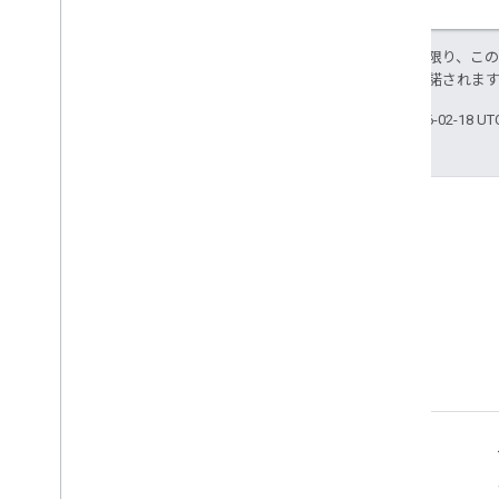
特に記載のない限り、こ
ス
により使用許諾されま
最終更新日 2026-02-18 U
Stack Overflow
google-cast タグを付けて質問
できます。
製品情報
Cast Developer Console