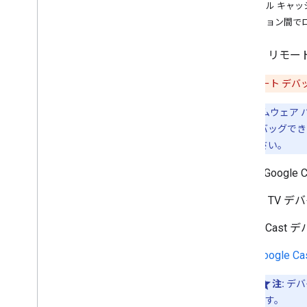
Android 送信者アプリを開発する
ローカル キャッ
i
OS 送信者アプリを開発する
セッション間で
Web Sender アプリを開発する
検出のトラブルシューティング
Chrome リ
送信者 v2 アプリを CAF に移行する
注意:
リモート デバ
受信側アプリ
注:
ファームウェア バー
Web Receiver アプリを開発する
ッションをデバッグできない
概要
使用してください。
スタイル付きメディアレシーバー
カスタムのウェブレシーバー
特定の Googl
基本機能
Shaka プレーヤーの移行におけ
Android 
る HLS
UI のカスタマイズ
Google C
高度な機能の追加
Google Ca
デバッグ
キャスト デバッグロガー
注:
デバイ
コマンド&コントロール（Ca
C）
ます。
ツール