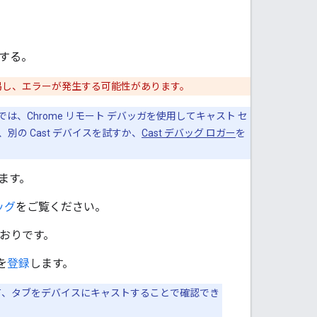
グする。
渇し、エラーが発生する可能性があります。
バイスでは、Chrome リモート デバッガを使用してキャスト セ
、別の Cast デバイスを試すか、
Cast デバッグ ロガー
を
します。
バッグ
をご覧ください。
とおりです。
を
登録
します。
le に移動して、タブをデバイスにキャストすることで確認でき