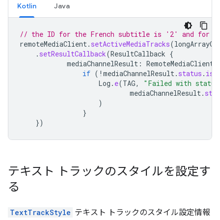
Kotlin
Java
// the ID for the French subtitle is '2' and for t
remoteMediaClient
.
setActiveMediaTracks
(
longArrayOf
.
setResultCallback
(
ResultCallback
{
mediaChannelResult
:
RemoteMediaClient
.
if
(
!
mediaChannelResult
.
status
.
isS
Log
.
e
(
TAG
,
"Failed with status
mediaChannelResult
.
sta
)
}
})
テキスト トラックのスタイルを設定す
る
TextTrackStyle
テキスト トラックのスタイル設定情報