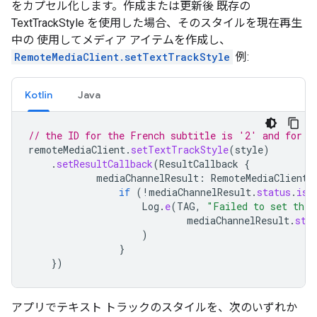
をカプセル化します。作成または更新後 既存の
TextTrackStyle を使用した場合、そのスタイルを現在再生
中の 使用してメディア アイテムを作成し、
RemoteMediaClient.setTextTrackStyle
例:
Kotlin
Java
// the ID for the French subtitle is '2' and for t
remoteMediaClient
.
setTextTrackStyle
(
style
)
.
setResultCallback
(
ResultCallback
{
mediaChannelResult
:
RemoteMediaClient
.
if
(
!
mediaChannelResult
.
status
.
isS
Log
.
e
(
TAG
,
"Failed to set the 
mediaChannelResult
.
sta
)
}
})
アプリでテキスト トラックのスタイルを、次のいずれか