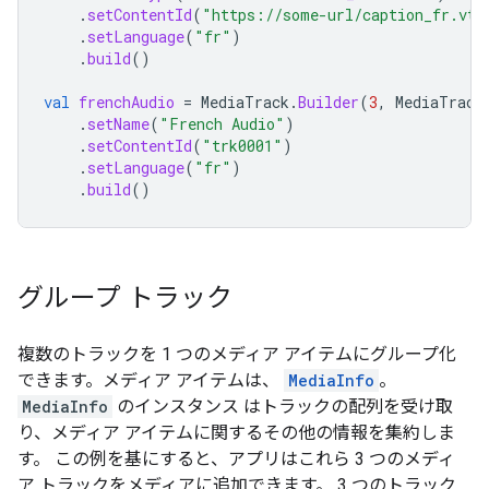
.
setContentId
(
"https://some-url/caption_fr.vtt
.
setLanguage
(
"fr"
)
.
build
()
val
frenchAudio
=
MediaTrack
.
Builder
(
3
,
MediaTrack
.
setName
(
"French Audio"
)
.
setContentId
(
"trk0001"
)
.
setLanguage
(
"fr"
)
.
build
()
グループ トラック
複数のトラックを 1 つのメディア アイテムにグループ化
できます。メディア アイテムは、
MediaInfo
。
MediaInfo
のインスタンス はトラックの配列を受け取
り、メディア アイテムに関するその他の情報を集約しま
す。 この例を基にすると、アプリはこれら 3 つのメディ
ア トラックをメディアに追加できます。 3 つのトラック