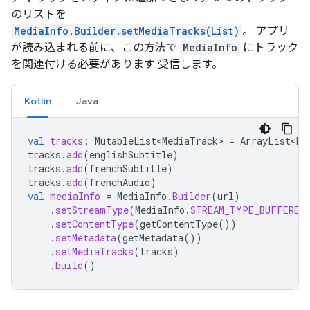
のリストを
MediaInfo.Builder.setMediaTracks(List)
。 アプリ
が読み込まれる前に、この方法で
MediaInfo
にトラック
を関連付ける必要があります 受信します。
Kotlin
Java
val
tracks
:
MutableList<MediaTrack>
=
ArrayList<Me
tracks
.
add
(
englishSubtitle
)
tracks
.
add
(
frenchSubtitle
)
tracks
.
add
(
frenchAudio
)
val
mediaInfo
=
MediaInfo
.
Builder
(
url
)
.
setStreamType
(
MediaInfo
.
STREAM_TYPE_BUFFERED
.
setContentType
(
getContentType
())
.
setMetadata
(
getMetadata
())
.
setMediaTracks
(
tracks
)
.
build
()