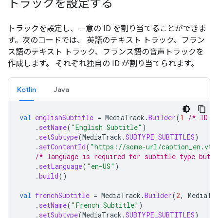
トラックを設定する
トラックを設定し、一意の ID を割り当てることができま
す。次のコードでは、 英語のテキスト トラック、フラン
ス語のテキスト トラック、フランス語の音声トラックを
作成します。 それぞれ独自の ID が割り当てられます。
Kotlin
Java
val
englishSubtitle
=
MediaTrack
.
Builder
(
1
/* ID *
.
setName
(
"English Subtitle"
)
.
setSubtype
(
MediaTrack
.
SUBTYPE_SUBTITLES
)
.
setContentId
(
"https://some-url/caption_en.vtt
/* language is required for subtitle type but 
.
setLanguage
(
"en-US"
)
.
build
()
val
frenchSubtitle
=
MediaTrack
.
Builder
(
2
,
MediaTr
.
setName
(
"French Subtitle"
)
.
setSubtype
(
MediaTrack
.
SUBTYPE_SUBTITLES
)