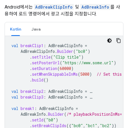
Android에서는
AdBreakClipInfo
및
AdBreakInfo
를 사
용하여 로드 명령어에서 광고 시점을 지정합니다.
Kotlin
Java
val
breakClip1
:
AdBreakClipInfo
=
AdBreakClipInfo
.
Builder
(
"bc0"
)
.
setTitle
(
"Clip title"
)
.
setPosterUrl
(
"https://www.some.url"
)
.
setDuration
(
60000
)
.
setWhenSkippableInMs
(
5000
)
// Set this f
.
build
()
val
breakClip2
:
AdBreakClipInfo
=
…
val
breakClip3
:
AdBreakClipInfo
=
…
val
break1
:
AdBreakClipInfo
=
AdBreakInfo
.
Builder
(
/* playbackPositionInMs= *
.
setId
(
"b0"
)
.
setBreakClipIds
({
"bc0"
,
"bc1"
,
"bc2"
})