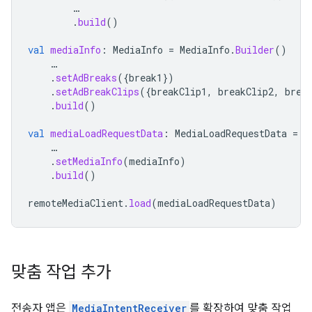
…
.
build
()
val
mediaInfo
:
MediaInfo
=
MediaInfo
.
Builder
()
…
.
setAdBreaks
({
break1
})
.
setAdBreakClips
({
breakClip1
,
breakClip2
,
brea
.
build
()
val
mediaLoadRequestData
:
MediaLoadRequestData
=
M
…
.
setMediaInfo
(
mediaInfo
)
.
build
()
remoteMediaClient
.
load
(
mediaLoadRequestData
)
맞춤 작업 추가
전송자 앱은
MediaIntentReceiver
를 확장하여 맞춤 작업