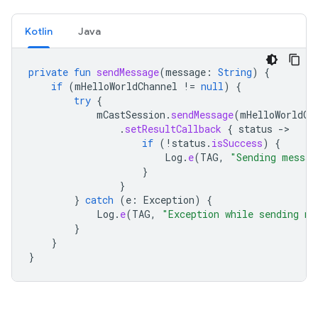
Kotlin
Java
private
fun
sendMessage
(
message
:
String
)
{
if
(
mHelloWorldChannel
!=
null
)
{
try
{
mCastSession
.
sendMessage
(
mHelloWorldCh
.
setResultCallback
{
status
-
if
(
!
status
.
isSuccess
)
{
Log
.
e
(
TAG
,
"Sending messag
}
}
}
catch
(
e
:
Exception
)
{
Log
.
e
(
TAG
,
"Exception while sending me
}
}
}