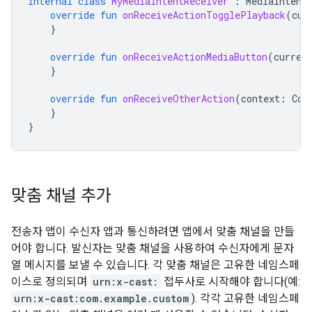
internal
class
MyMediaIntentReceiver
:
MediaIntent
override
fun
onReceiveActionTogglePlayback
(
cur
}
override
fun
onReceiveActionMediaButton
(
curren
}
override
fun
onReceiveOtherAction
(
context
:
Con
}
}
맞춤 채널 추가
전송자 앱이 수신자 앱과 통신하려면 앱에서 맞춤 채널을 만들
어야 합니다. 발신자는 맞춤 채널을 사용하여 수신자에게 문자
열 메시지를 보낼 수 있습니다. 각 맞춤 채널은 고유한 네임스페
이스로 정의되며
urn:x-cast:
접두사로 시작해야 합니다(예:
urn:x-cast:com.example.custom
). 각각 고유한 네임스페