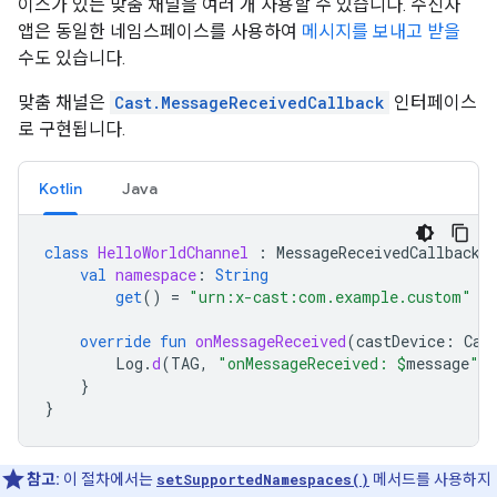
이스가 있는 맞춤 채널을 여러 개 사용할 수 있습니다. 수신자
앱은 동일한 네임스페이스를 사용하여
메시지를 보내고 받을
수도 있습니다.
맞춤 채널은
Cast.MessageReceivedCallback
인터페이스
로 구현됩니다.
Kotlin
Java
class
HelloWorldChannel
:
MessageReceivedCallback
val
namespace
:
String
get
()
=
"urn:x-cast:com.example.custom"
override
fun
onMessageReceived
(
castDevice
:
Cas
Log
.
d
(
TAG
,
"onMessageReceived: 
$
message
"
)
}
}
참고:
이 절차에서는
setSupportedNamespaces()
메서드를 사용하지