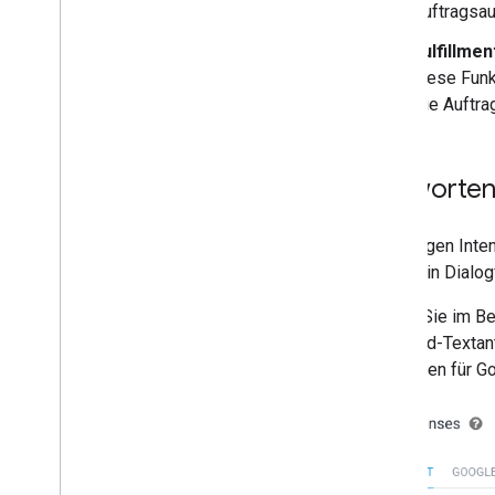
Auftragsau
Fulfillmen
diese Funk
Die Auftr
Antworten 
Bei einigen Int
Builder in Dial
Geben Sie im B
Standard-Textan
Antworten für G