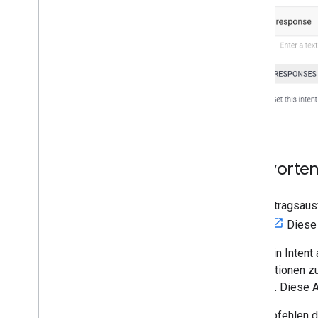
Antworten 
Der Auftragsaus
Maker"
Diese 
Wenn ein Intent 
Informationen zu
Antwort. Diese 
Wir empfehlen d