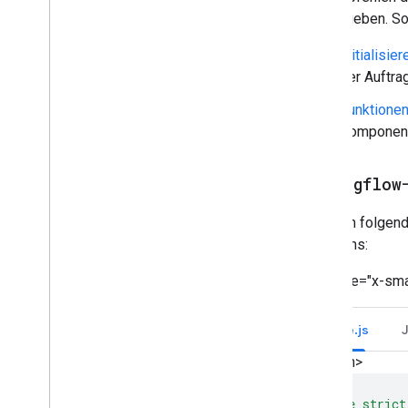
zurückgeben. So 
Initialisie
der Auftra
Funktionen
Komponente
Dialogflow
Mit dem folgen
Functions:
<ph type="x-sma
Node.js
</ph>
'use strict