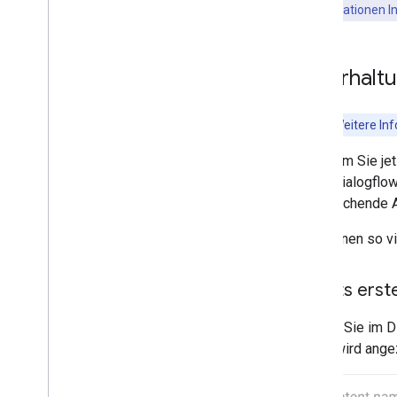
weitere Informationen I
Projekt einreichen
Actions Console-Übersicht
Lokalisierung
Unterhaltu
Weitere Funktionen hinzufügen
Interaktiver Canvas
Hinweis:
Weitere Inf
Nutzer-Engagement
Nachdem Sie je
Kontoverknüpfung
durch Dialogflow
Transaktionen
entsprechende Au
Sie können so vi
Intents erst
Klicken Sie im
Editor wird ange