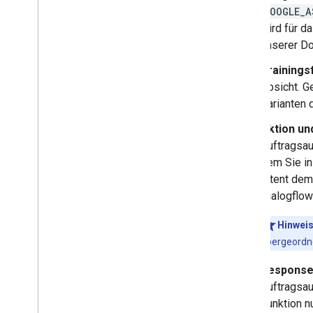
GOOGLE_A
wird für d
unserer Do
Trainings
Absicht. G
Varianten 
Aktion u
Auftragsau
dem Sie in
Intent dem
Dialogflow
Hinwei
übergeordne
Respons
Auftragsau
Funktion n