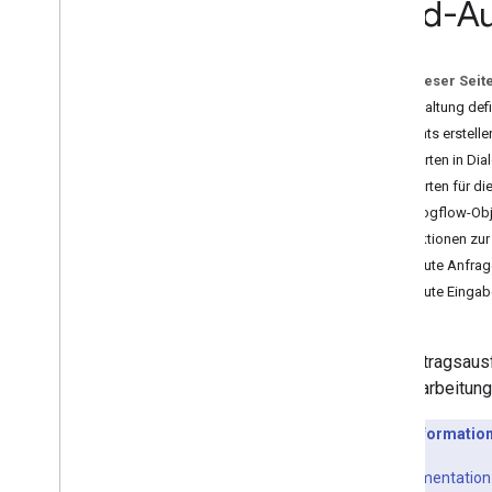
Build-A
Mit Dialogflow erstellen
Aktionen definieren
Auftragsausführung erstellen
Auf dieser Seit
Mit Actions SDK erstellen
Unterhaltung def
Antworten
Intents erstelle
Hilfskräfte
Antworten in Dial
Daten in der Unterhaltung speichern
Antworten für di
Exits und Fallbacks
Dialogflow-Obje
Umfang auf bestimmte Oberflächen
festlegen
Funktionen zur
Auftragsausführung bereitstellen
Erneute Anfrag
Erneute Einga
Testen
Best Practices für Tests
Die Auftragsausf
Übersicht über den
Aktionssimulator
zur Verarbeitung
Bereitstellen und verwalten
Weitere Informatio
Checklisten vor dem Start
In dieser Dokumentation 
Versionsverwaltung