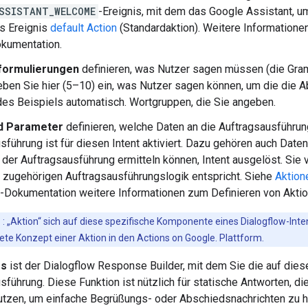
SSISTANT_WELCOME
-Ereignis, mit dem das Google Assistant, u
as Ereignis
default Action
(Standardaktion). Weitere Informatione
kumentation.
formulierungen
definieren, was Nutzer sagen müssen (die Gram
eben Sie hier (5–10) ein, was Nutzer sagen können, um die die Ab
des Beispiels automatisch. Wortgruppen, die Sie angeben.
nd Parameter
definieren, welche Daten an die Auftragsausführu
sführung ist für diesen Intent aktiviert. Dazu gehören auch Dat
 der Auftragsausführung ermitteln können, Intent ausgelöst. Si
 zugehörigen Auftragsausführungslogik entspricht. Siehe
Aktion
-Dokumentation weitere Informationen zum Definieren von Aktio
s
: „Aktion“ sich auf diese spezifische Komponente eines Dialogflow-Inten
te Konzept einer Aktion in den Actions on Google. Plattform.
es
ist der Dialogflow Response Builder, mit dem Sie die auf diese
sführung. Diese Funktion ist nützlich für statische Antworten, d
utzen, um einfache Begrüßungs- oder Abschiedsnachrichten zu hi