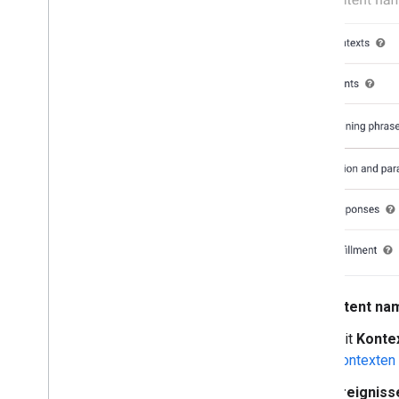
Intent na
Mit
Konte
Kontexten
Ereigniss