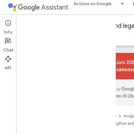
Actions on Google
Assistant
Conversational Actions
Dialogflow and leg
Info
Leitfäden
Referenz
Beispiele
Glossar
Chat
Am 13. Juni 202
API
Konversations
Grundlagen
Übersicht
Intents und Aufruf
übersetzen. KI-Üb
Auftragsausführung mit Dialogflow
Auftragsausführung mit Actions SDK
Unterhaltungsdesign
Startseite
Produ
Dialogflow and
Auftragsausführung erstellen