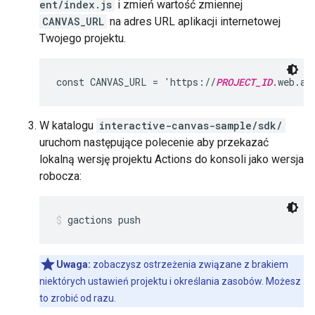
ent/index.js
i zmień wartość zmiennej
CANVAS_URL
na adres URL aplikacji internetowej
Twojego projektu.
const CANVAS_URL = 'https://
PROJECT_ID
.web.ap
W katalogu
interactive-canvas-sample/sdk/
uruchom następujące polecenie aby przekazać
lokalną wersję projektu Actions do konsoli jako wersja
robocza:
gactions push
Uwaga:
zobaczysz ostrzeżenia związane z brakiem
niektórych ustawień projektu i określania zasobów. Możesz
to zrobić od razu.