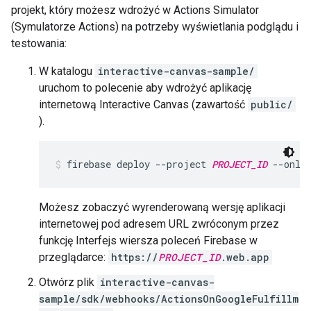
projekt, który możesz wdrożyć w Actions Simulator
(Symulatorze Actions) na potrzeby wyświetlania podglądu i
testowania:
W katalogu
interactive-canvas-sample/
uruchom to polecenie aby wdrożyć aplikację
internetową Interactive Canvas (zawartość
public/
).
firebase deploy --project 
PROJECT_ID
 --only
Możesz zobaczyć wyrenderowaną wersję aplikacji
internetowej pod adresem URL zwróconym przez
funkcję Interfejs wiersza poleceń Firebase w
przeglądarce:
https://
PROJECT_ID
.web.app
Otwórz plik
interactive-canvas-
sample/sdk/webhooks/ActionsOnGoogleFulfillm