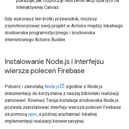
pokazuje, jak rozpoczął tworzenie akcji opartych na
Interaktywnej Canvas.
Gdy wykonasz ten krótki przewodnik, możesz
zsynchronizować swój projekt w Actions między lokalnego
środowiska programistycznego i środowiska
internetowego Actions Builder.
Instalowanie Node
.
js i interfejsu
wiersza poleceń Firebase
Pobierz i zainstaluj
Node.js
zgodnie z Node.js
dokumentacji do korzystania z naszej biblioteki realizacji
zamówień. Również Twoja instalacja środowiska Node.js
pozwala zainstalować interfejs wiersza poleceń Firebase
za pomocą
npm
, a później uruchamiać lokalnej
implementacji realizacji konwersacyjnej.