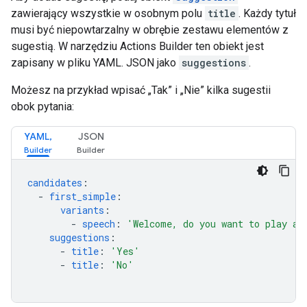
zawierający wszystkie w osobnym polu
title
. Każdy tytuł
musi być niepowtarzalny w obrębie zestawu elementów z
sugestią. W narzędziu Actions Builder ten obiekt jest
zapisany w pliku YAML. JSON jako
suggestions
.
Możesz na przykład wpisać „Tak” i „Nie” kilka sugestii
obok pytania:
YAML,
JSON
candidates
:
-
first_simple
:
variants
:
-
speech
:
'Welcome,
do
you
want
to
play
a
suggestions
:
-
title
:
'Yes'
-
title
:
'No'