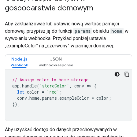
gospodarstwie domowym
Aby zaktualizować lub ustawić nową wartość pamięci
domowej, przypisz ją do funkcji
params
obiektu
home
w
wywołaniu webhooka. Przykład poniżej ustawia
„exampleColor” na „czerwony” w pamięci domowej:
Node.js
JSON
// Assign color to home storage
app
.
handle
(
'storeColor'
,
conv
=>
{
let
color
=
'red'
;
conv
.
home
.
params
.
exampleColor
=
color
;
});
Aby uzyskać dostęp do danych przechowywanych w
pamięci domowej, przypisz je do zmiennej w webhooku .