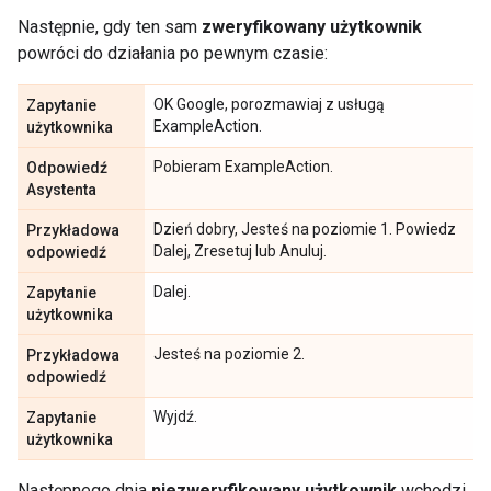
Następnie, gdy ten sam
zweryfikowany użytkownik
powróci do działania po pewnym czasie:
OK Google, porozmawiaj z usługą
Zapytanie
ExampleAction.
użytkownika
Pobieram ExampleAction.
Odpowiedź
Asystenta
Dzień dobry, Jesteś na poziomie 1. Powiedz
Przykładowa
Dalej, Zresetuj lub Anuluj.
odpowiedź
Dalej.
Zapytanie
użytkownika
Jesteś na poziomie 2.
Przykładowa
odpowiedź
Wyjdź.
Zapytanie
użytkownika
Następnego dnia
niezweryfikowany użytkownik
wchodzi