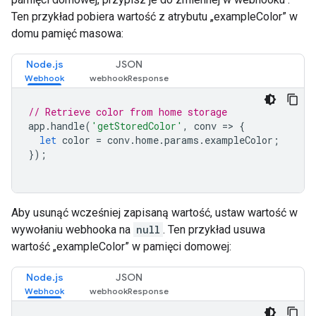
Ten przykład pobiera wartość z atrybutu „exampleColor” w
domu pamięć masowa:
Node.js
JSON
// Retrieve color from home storage
app
.
handle
(
'getStoredColor'
,
conv
=>
{
let
color
=
conv
.
home
.
params
.
exampleColor
;
});
Aby usunąć wcześniej zapisaną wartość, ustaw wartość w
wywołaniu webhooka na
null
. Ten przykład usuwa
wartość „exampleColor” w pamięci domowej:
Node.js
JSON