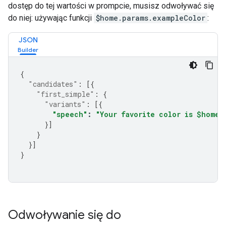
dostęp do tej wartości w prompcie, musisz odwoływać się
do niej: używając funkcji
$home.params.exampleColor
:
JSON
{
"candidates"
:
[{
"first_simple"
:
{
"variants"
:
[{
"speech"
:
"Your favorite color is $home.
}]
}
}]
}
Odwoływanie się do