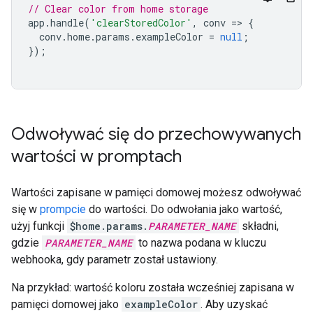
// Clear color from home storage
app
.
handle
(
'clearStoredColor'
,
conv
=>
{
conv
.
home
.
params
.
exampleColor
=
null
;
});
Odwoływać się do przechowywanych
wartości w promptach
Wartości zapisane w pamięci domowej możesz odwoływać
się w
prompcie
do wartości. Do odwołania jako wartość,
użyj funkcji
$home.params.
PARAMETER_NAME
składni,
gdzie
PARAMETER_NAME
to nazwa podana w kluczu
webhooka, gdy parametr został ustawiony.
Na przykład: wartość koloru została wcześniej zapisana w
pamięci domowej jako
exampleColor
. Aby uzyskać