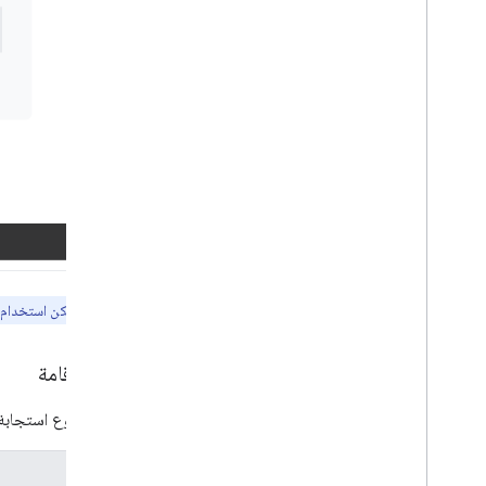
ملاحظة:
لا يمكن استخدام ا
أماكن إقامة
يتضمّن نوع استجابة ا