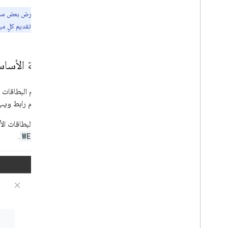
الاختبار
ملاحظة:
لا تعرض بعض مساح
أفضل ممارسات NLU
انتظار الطلبات عند تقديم كلٍ من 
إضافة المزيد من الميزات
تفاعل المستخدمين
البطاقة الأسا
ربط الحسابات
ترجمة
تم تصميم البطاقات ا
المعاملات
(باستخدام رابط ويب
الأذونات
استخدِم البطاقات الأ
النشر والإدارة
.
WEB_LINK
قوائم التحقّق قبل الإطلاق
إرسال مشروعك
نظرة عامة حول وحدة تحكّم المهام
مهام سير العمل الأخرى
Dialogflow
حزمة تطوير برامج الإجراءات القديمة