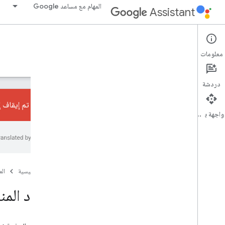
المهام مع مساعد Google
Assistant
Conversational Actions
معلومات
الأدلة
مَراجع
دروس تطبيقية حول الترميز
عيّنات
دردشة
تم إيقاف إجراءات المحادثا
واجهة برمجة التطبيقات
البدء
نظرة عامة
لمحة سريعة للبدء
الصفحة الرئيسية
ال
الأساسيات
الردود المن
الإجراءات
مكان ووقت الاستماع إلى الموسيقى
الأنواع