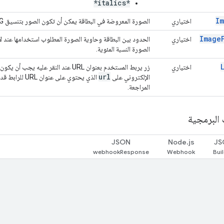
*italics*
I
اختياري
الصورة المعروضة في البطاقة يمكن أن تكون الصور بتنسيق JPG وPNG وGIF (متحرّكة. وغير المتحركة).
Image
اختياري
الحدود بين البطاقة وحاوية الصورة المطلوب استخدامها عند 
الصورة النسبة المئوية.
اختياري
زر يربط المستخدم بعنوان URL عند النقر عليه يجب أن يكون للزر السمة
url
الإلكتروني على
الذي يحتوي على
المراجعة.
 البرمجية
JSON
Node.js
JS