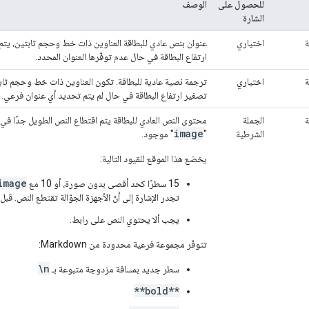
للحصول على
الوصف
الشارة
اختياري
عنوان بنص عادي للبطاقة العناوين ذات خط وحجم ثابتين، يتم
ارتفاع البطاقة في حال عدم توفّرها العنوان المحدد.
اختياري
ترجمة نصية عادية للبطاقة. تكون العناوين ذات خط وحجم ثابت
تصغير ارتفاع البطاقة في حال لم يتم تحديد أي عنوان فرعي.
الجملة
محتوى النص العادي للبطاقة يتم اقتطاع النص الطويل جدًا في ت
image
الشرطية
"
" موجود.
يخضع هذا الموقع للقيود التالية:
image
15 سطرًا كحد أقصى بدون صورة، أو 10 مع
تجدر الإشارة إلى أنّ الأجهزة الجوّالة تقتطع النص. قب
يجب ألا يحتوي النص على رابط.
تتوفّر مجموعة فرعية محدودة من Markdown:
\n
سطر جديد بمسافة مزدوجة متبوعة بـ
**bold**