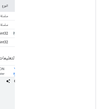
الموقع
النوع
url
سلسلة
alt
سلسلة
height
int32
width
int32
نموذج التعليمات
ON
YAML