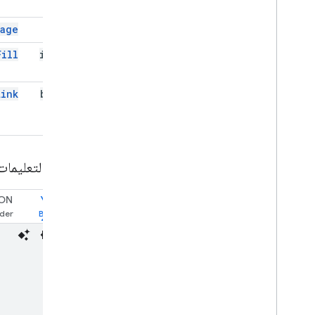
mage
image
Fill
image
_
fill
Link
button
نموذج التعليمات
ON
YAML