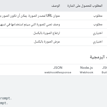
المطلوب للحصول على الشارة
الوصف
مطلوب
عنوان URL لمصدر الصورة. يمكن أن تكون الصور بتنسيق JPG أو PNG أو GIF (متحرّكة غير متحركة).
مطلوب
وصف نصي للصورة التي سيتم استخدامها في تسهيل 
اختياري
ارتفاع الصورة بالبكسل.
اختياري
عرض الصورة بالبكسل.
 البرمجية
JSON
Node.js
JS
prompt.
ompt.