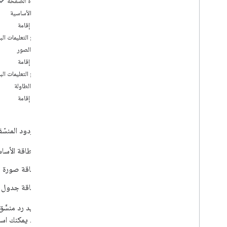
على هذه الصفحة
أجواء الإضاءة
البطاقة الأساسية
رسائل المطالبة
أماكن إقامة
نظرة عامّة
نموذج التعليمات ال
بسيط
بطاقات الصور
ثرية
أماكن إقامة
الاختيار
نموذج التعليمات ال
الوسائط
بطاقات الطاولة
تنسيق SSML
أماكن إقامة
ميزات SSML التجريبية
هواتف SSML
تضيف الردود المنسّق
إنشاء
نظرة عامة
البطاقة الأسا
مشاريع الإجراءات
بطاقة صورة
نماذج الاستدعاء
نماذج المحادثات
بطاقة جدول
الردّ التلقائي على الويب
عند تحديد رد منسَّ
لوحة الرسم التفاعلية
المتوافقة. يمكنك ا
مساحة التخزين