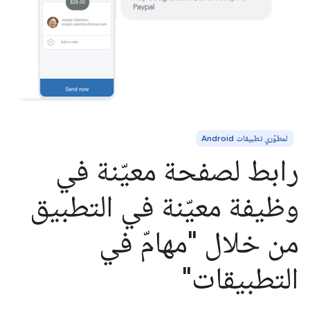
لمطوّري تطبيقات Android
رابط لصفحة معيّنة في
وظيفة معيّنة في التطبيق
من خلال "مهامّ في
التطبيقات"