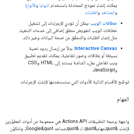
يمكنك إنشاء نموذج المحادثة باستخدام
النوايا
و
الأنواع
و
المشاهد
و
الطلبات
.
خطافات الويب
: يمكن أن تؤدي الإجراءات إلى تشغيل
خطافات الويب لتفويض منطق إضافي إلى خدمات التنفيذ،
مثل إنشاء الطلبات والتحقّق من صحة البيانات وغير ذلك.
Interactive Canvas
: بدلاً من إرسال ردود نصية
بسيطة أو بطاقات وصور تفاعلية، يمكنك تقديم تطبيق
ويب تفاعلي بملء الشاشة يستند إلى HTML وCSS
وJavaScript.
توضّح الأقسام التالية الأدوات التي ستستخدمها لإنشاء الإجراءات.
المهام
واجهة برمجة التطبيقات Actions API هي مجموعة من أدوات المطوّرين
لإنشاء &quot;مهام&quot; لـ &quot;مساعد Google&quot;. وتتكوّن