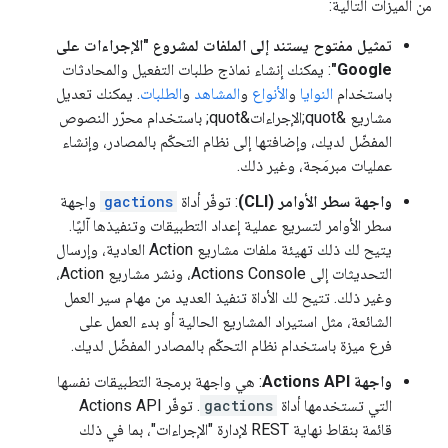
من الميزات التالية:
تمثيل مفتوح يستند إلى الملفات لمشروع "الإجراءات على
Google"
: يمكنك إنشاء نماذج طلبات التفعيل والمحادثات
باستخدام
النوايا
و
الأنواع
و
المشاهد
و
الطلبات
. يمكنك تعديل
مشاريع &quot;الإجراءات&quot; باستخدام محرّر النصوص
المفضّل لديك، وإضافتها إلى نظام التحكّم بالمصادر، وإنشاء
عمليات مبرمَجة، وغير ذلك.
واجهة سطر الأوامر (CLI)
: توفّر أداة
gactions
واجهة
سطر الأوامر لتسريع عملية إعداد التطبيقات وتنفيذها آليًا.
يتيح لك ذلك تهيئة ملفات مشاريع Action العادية، وإرسال
التحديثات إلى Actions Console، ونشر مشاريع Action،
وغير ذلك. تتيح لك الأداة تنفيذ العديد من مهام سير العمل
الشائعة، مثل استيراد المشاريع الحالية أو بدء العمل على
فرع ميزة باستخدام نظام التحكّم بالمصادر المفضّل لديك.
واجهة Actions API
: هي واجهة برمجة التطبيقات نفسها
التي تستخدمها أداة
gactions
. توفّر Actions API
قائمة بنقاط نهاية REST لإدارة "الإجراءات"، بما في ذلك