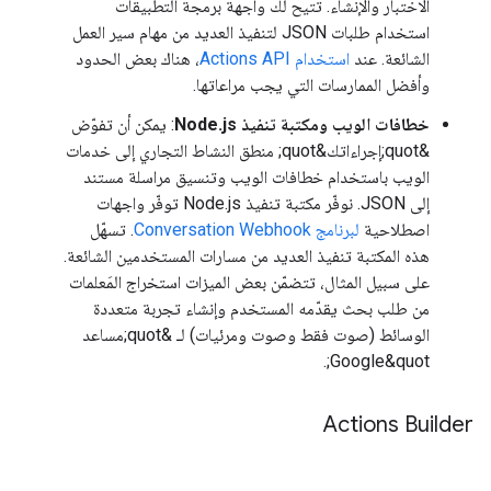
الاختبار والإنشاء. تتيح لك واجهة برمجة التطبيقات
استخدام طلبات JSON لتنفيذ العديد من مهام سير العمل
الشائعة. عند
استخدام Actions API
، هناك بعض الحدود
وأفضل الممارسات التي يجب مراعاتها.
خطافات الويب ومكتبة تنفيذ Node.js
: يمكن أن تفوّض
&quot;إجراءاتك&quot; منطق النشاط التجاري إلى خدمات
الويب باستخدام خطافات الويب وتنسيق مراسلة مستند
إلى JSON. نوفّر مكتبة تنفيذ Node.js توفّر واجهات
اصطلاحية
لبرنامج Conversation Webhook
. تسهّل
هذه المكتبة تنفيذ العديد من مسارات المستخدمين الشائعة.
على سبيل المثال، تتضمّن بعض الميزات استخراج المَعلمات
من طلب بحث يقدّمه المستخدم وإنشاء تجربة متعددة
الوسائط (صوت فقط وصوت ومرئيات) لـ &quot;مساعد
Google&quot;.
Actions Builder