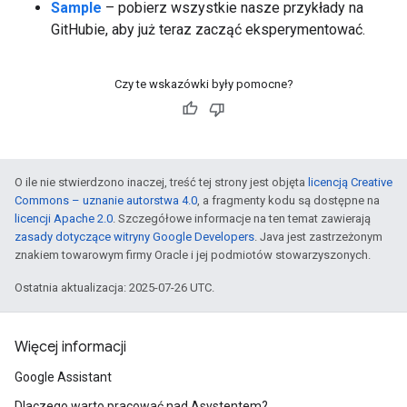
Sample
– pobierz wszystkie nasze przykłady na
GitHubie, aby już teraz zacząć eksperymentować.
Czy te wskazówki były pomocne?
O ile nie stwierdzono inaczej, treść tej strony jest objęta
licencją Creative
Commons – uznanie autorstwa 4.0
, a fragmenty kodu są dostępne na
licencji Apache 2.0
. Szczegółowe informacje na ten temat zawierają
zasady dotyczące witryny Google Developers
. Java jest zastrzeżonym
znakiem towarowym firmy Oracle i jej podmiotów stowarzyszonych.
Ostatnia aktualizacja: 2025-07-26 UTC.
Więcej informacji
Google Assistant
Dlaczego warto pracować nad Asystentem?