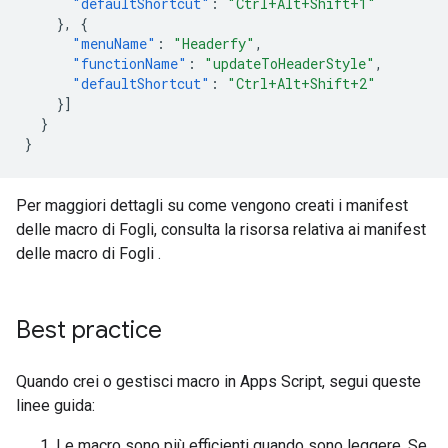
"defaultShortcut"
:
"Ctrl+Alt+Shift+1"
},
{
"menuName"
:
"Headerfy"
,
"functionName"
:
"updateToHeaderStyle"
,
"defaultShortcut"
:
"Ctrl+Alt+Shift+2"
}]
}
}
Per maggiori dettagli su come vengono creati i manifest
delle macro di Fogli, consulta la risorsa relativa ai manifest
delle macro di Fogli
.
Best practice
Quando crei o gestisci macro in Apps Script, segui queste
linee guida:
Le macro sono più efficienti quando sono leggere. Se