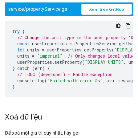
service/propertyService.gs
Xem trên GitHub
try
{
// Change the unit type in the user property 'DI
const
userProperties
=
PropertiesService
.
getUser
let
units
=
userProperties
.
getProperty
(
"DISPLAY_
units
=
"imperial"
;
// Only changes local value,
userProperties
.
setProperty
(
"DISPLAY_UNITS"
,
uni
}
catch
(
err
)
{
// TODO (developer) - Handle exception
console
.
log
(
"Failed with error %s"
,
err
.
message
)
}
Xoá dữ liệu
Để xoá một giá trị duy nhất, hãy gọi