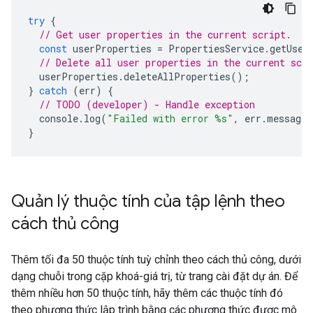
try
{
// Get user properties in the current script.
const
userProperties
=
PropertiesService
.
getUser
// Delete all user properties in the current scri
userProperties
.
deleteAllProperties
();
}
catch
(
err
)
{
// TODO (developer) - Handle exception
console
.
log
(
"Failed with error %s"
,
err
.
message
)
}
Quản lý thuộc tính của tập lệnh theo
cách thủ công
Thêm tối đa 50 thuộc tính tuỳ chỉnh theo cách thủ công, dưới
dạng chuỗi trong cặp khoá-giá trị, từ trang cài đặt dự án. Để
thêm nhiều hơn 50 thuộc tính, hãy thêm các thuộc tính đó
theo phương thức lập trình bằng các phương thức được mô