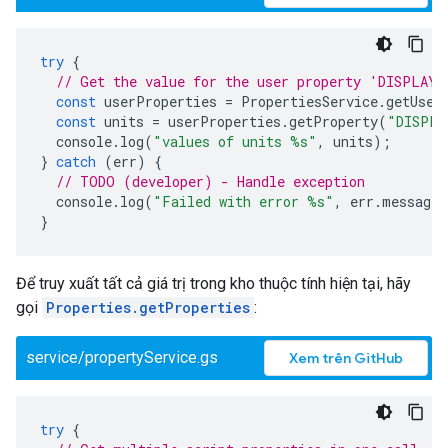
try
{
// Get the value for the user property 'DISPLAY_
const
userProperties
=
PropertiesService
.
getUser
const
units
=
userProperties
.
getProperty
(
"DISPLA
console
.
log
(
"values of units %s"
,
units
);
}
catch
(
err
)
{
// TODO (developer) - Handle exception
console
.
log
(
"Failed with error %s"
,
err
.
message
)
}
Để truy xuất tất cả giá trị trong kho thuộc tính hiện tại, hãy
gọi
Properties.getProperties
:
service/propertyService.gs
Xem trên GitHub
try
{