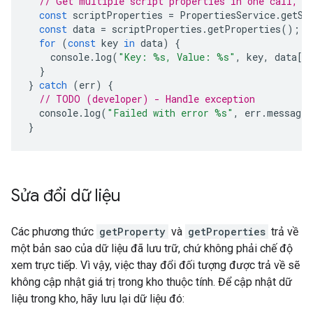
// Get multiple script properties in one call, t
const
scriptProperties
=
PropertiesService
.
getSc
const
data
=
scriptProperties
.
getProperties
();
for
(
const
key
in
data
)
{
console
.
log
(
"Key: %s, Value: %s"
,
key
,
data
[
k
}
}
catch
(
err
)
{
// TODO (developer) - Handle exception
console
.
log
(
"Failed with error %s"
,
err
.
message
)
}
Sửa đổi dữ liệu
Các phương thức
getProperty
và
getProperties
trả về
một bản sao của dữ liệu đã lưu trữ, chứ không phải chế độ
xem trực tiếp. Vì vậy, việc thay đổi đối tượng được trả về sẽ
không cập nhật giá trị trong kho thuộc tính. Để cập nhật dữ
liệu trong kho, hãy lưu lại dữ liệu đó: