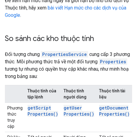
Để xem hạn mức hằng ngày và giới hạn bộ nhớ cho dịch vụ
Thuộc tính, hãy xem
bài viết Hạn mức cho các dịch vụ của
Google
.
So sánh các kho thuộc tính
Đối tượng chung
PropertiesService
cung cấp 3 phương
thức. Mỗi phương thức trả về một đối tượng
Properties
tương tự nhưng có quyền truy cập khác nhau, như minh hoạ
trong bảng sau:
Thuộc tính của
Thuộc tính
Thuộc tính tài
tập lệnh
người dùng
liệu
get
Script
get
User
get
Document
Phương
Properties(
)
Properties(
)
Properties(
)
thức
truy
cập