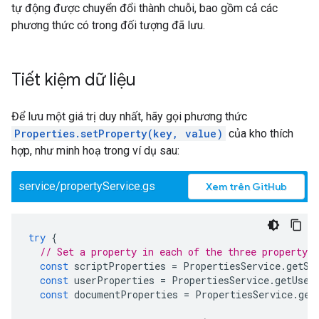
tự động được chuyển đổi thành chuỗi, bao gồm cả các
phương thức có trong đối tượng đã lưu.
Tiết kiệm dữ liệu
Để lưu một giá trị duy nhất, hãy gọi phương thức
Properties.setProperty(key, value)
của kho thích
hợp, như minh hoạ trong ví dụ sau:
service/propertyService.gs
Xem trên GitHub
try
{
// Set a property in each of the three property s
const
scriptProperties
=
PropertiesService
.
getSc
const
userProperties
=
PropertiesService
.
getUser
const
documentProperties
=
PropertiesService
.
get