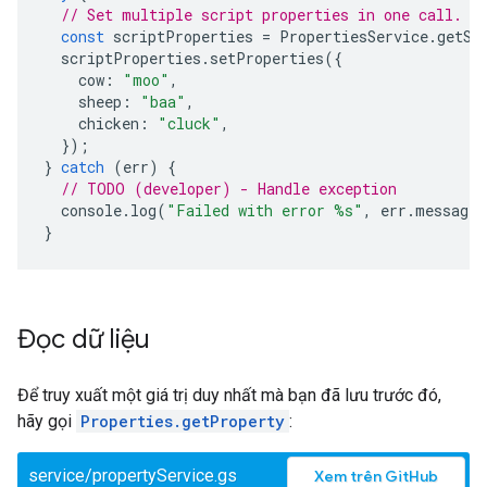
// Set multiple script properties in one call.
const
scriptProperties
=
PropertiesService
.
getSc
scriptProperties
.
setProperties
({
cow
:
"moo"
,
sheep
:
"baa"
,
chicken
:
"cluck"
,
});
}
catch
(
err
)
{
// TODO (developer) - Handle exception
console
.
log
(
"Failed with error %s"
,
err
.
message
)
}
Đọc dữ liệu
Để truy xuất một giá trị duy nhất mà bạn đã lưu trước đó,
hãy gọi
Properties.getProperty
:
service/propertyService.gs
Xem trên GitHub