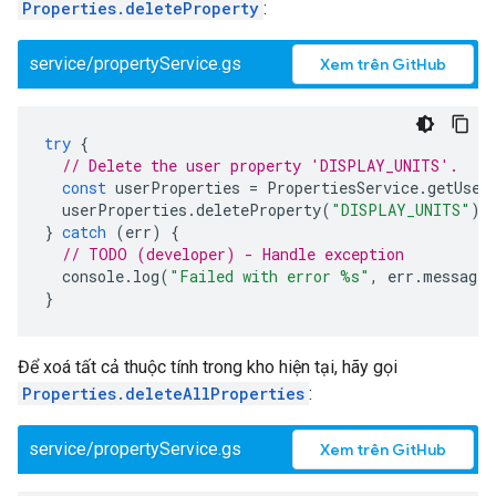
Properties.deleteProperty
:
service/propertyService.gs
Xem trên GitHub
try
{
// Delete the user property 'DISPLAY_UNITS'.
const
userProperties
=
PropertiesService
.
getUser
userProperties
.
deleteProperty
(
"DISPLAY_UNITS"
);
}
catch
(
err
)
{
// TODO (developer) - Handle exception
console
.
log
(
"Failed with error %s"
,
err
.
message
)
}
Để xoá tất cả thuộc tính trong kho hiện tại, hãy gọi
Properties.deleteAllProperties
:
service/propertyService.gs
Xem trên GitHub