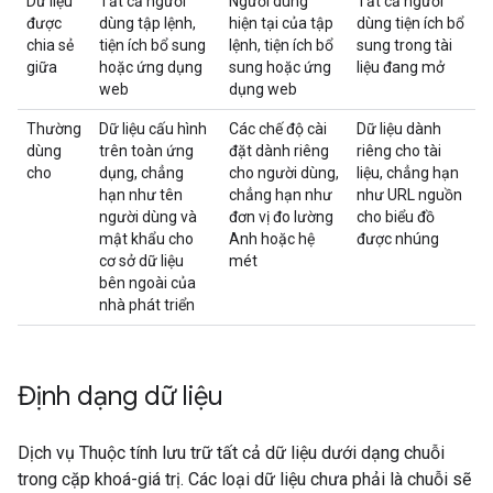
Dữ liệu
Tất cả người
Người dùng
Tất cả người
được
dùng tập lệnh,
hiện tại của tập
dùng tiện ích bổ
chia sẻ
tiện ích bổ sung
lệnh, tiện ích bổ
sung trong tài
giữa
hoặc ứng dụng
sung hoặc ứng
liệu đang mở
web
dụng web
Thường
Dữ liệu cấu hình
Các chế độ cài
Dữ liệu dành
dùng
trên toàn ứng
đặt dành riêng
riêng cho tài
cho
dụng, chẳng
cho người dùng,
liệu, chẳng hạn
hạn như tên
chẳng hạn như
như URL nguồn
người dùng và
đơn vị đo lường
cho biểu đồ
mật khẩu cho
Anh hoặc hệ
được nhúng
cơ sở dữ liệu
mét
bên ngoài của
nhà phát triển
Định dạng dữ liệu
Dịch vụ Thuộc tính lưu trữ tất cả dữ liệu dưới dạng chuỗi
trong cặp khoá-giá trị. Các loại dữ liệu chưa phải là chuỗi sẽ