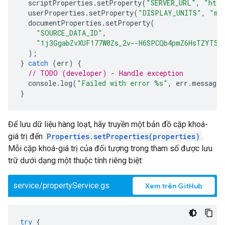
scriptProperties
.
setProperty
(
"SERVER_URL"
,
"http
userProperties
.
setProperty
(
"DISPLAY_UNITS"
,
"me
documentProperties
.
setProperty
(
"SOURCE_DATA_ID"
,
"1j3GgabZvXUF177W0Zs_2v--H6SPCQb4pmZ6HsTZYT5k
);
}
catch
(
err
)
{
// TODO (developer) - Handle exception
console
.
log
(
"Failed with error %s"
,
err
.
message
)
}
Để lưu dữ liệu hàng loạt, hãy truyền một bản đồ cặp khoá-
giá trị đến
Properties.setProperties(properties)
.
Mỗi cặp khoá-giá trị của đối tượng trong tham số được lưu
trữ dưới dạng một thuộc tính riêng biệt:
service/propertyService.gs
Xem trên GitHub
try
{