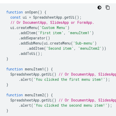
function
onOpen
()
{
const
ui
=
SpreadsheetApp
.
getUi
();
// Or DocumentApp, SlidesApp or FormApp.
ui
.
createMenu
(
'Custom Menu'
)
.
addItem
(
'First item'
,
'menuItem1'
)
.
addSeparator
()
.
addSubMenu
(
ui
.
createMenu
(
'Sub-menu'
)
.
addItem
(
'Second item'
,
'menuItem2'
))
.
addToUi
();
}
function
menuItem1
()
{
SpreadsheetApp
.
getUi
()
// Or DocumentApp, SlidesAp
.
alert
(
'You clicked the first menu item!'
);
}
function
menuItem2
()
{
SpreadsheetApp
.
getUi
()
// Or DocumentApp, SlidesAp
.
alert
(
'You clicked the second menu item!'
);
}