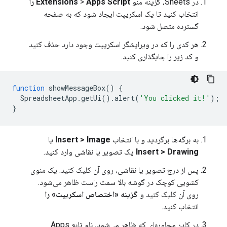
در Sheets، گزینه منو
Apps Script را
>
Extensions
انتخاب کنید تا یک اسکریپت ایجاد شود که به صفحه
گسترده متصل شود.
هر کدی را که در ویرایشگر اسکریپت وجود دارد حذف کنید
و کد زیر را جایگذاری کنید.
function
showMessageBox
()
{
SpreadsheetApp
.
getUi
().
alert
(
'You clicked it!'
);
}
به برگه‌ها برگردید و با انتخاب
Insert > Image
یا
Insert > Drawing
یک تصویر یا نقاشی وارد کنید.
پس از درج تصویر یا نقاشی، روی آن کلیک کنید. یک منوی
کشویی کوچک در گوشه بالا سمت راست ظاهر می‌شود.
روی آن کلیک کنید و
گزینه «اختصاص اسکریپت» را
انتخاب کنید.
در کادر محاوره‌ای که ظاهر می‌شود، نام تابع Apps