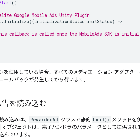
Start
()
alize 
Google Mobile Ads Unity Plugin
.
s
.
Initialize
((
InitializationStatus
initStatus
)
=
his callback is called once the MobileAds SDK is initial
ンを使用している場合、すべてのメディエーション アダプタ
コールバックが発生してから行います。
広告を読み込む
読み込みは、
RewardedAd
クラスで静的
Load()
メソッドを
オブジェクトは、完了ハンドラのパラメータとして提供され
込んでいます。