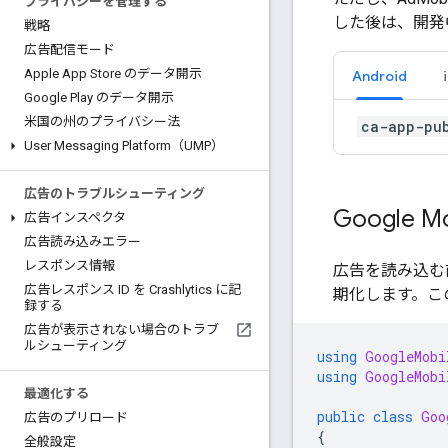
プライバシーを管理する
した後は、開発
戦略
広告配信モード
Apple App Store のデータ開示
Android
Google Play のデータ開示
米国の州のプライバシー法
ca-app-pu
User Messaging Platform（UMP）
広告のトラブルシューティング
Google Mob
広告インスペクタ
広告読み込みエラー
レスポンス情報
広告を読み込
広告レスポンス ID を Crashlytics に記
期化します。こ
録する
広告が表示されない場合のトラブ
ルシューティング
using
GoogleMobi
using
GoogleMobi
最適化する
public
class
Goo
広告のプリロード
{
全般設定