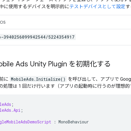
中に使用するデバイスを明示的に
テストデバイスとして設定
す
iOS
b-3940256099942544/5224354917
ile Ads Unity Plugin
を初期化する
む前に
MobileAds.Initialize()
を呼び出して、アプリで
Googl
の処理は 1 回だけ行います（アプリの起動時に行うのが理想的
leAds
;
leAds.Api
;
gleMobileAdsDemoScript
:
MonoBehaviour