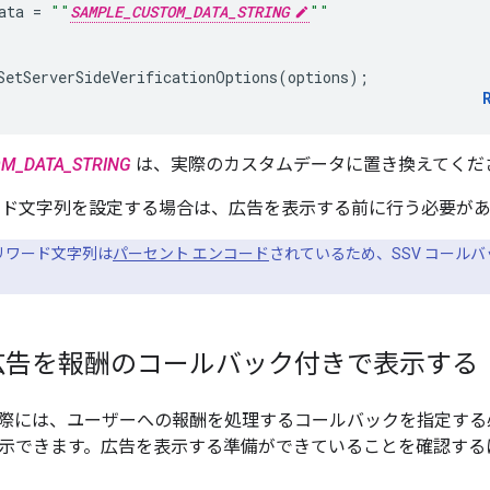
ata
=
""
SAMPLE_CUSTOM_DATA_STRING
""
SetServerSideVerificationOptions
(
options
);
M_DATA_STRING
は、実際のカスタムデータに置き換えてくだ
ード文字列を設定する場合は、広告を表示する前に行う必要が
リワード文字列は
パーセント エンコード
されているため、SSV コール
広告を報酬のコールバック付きで表示する
際には、ユーザーへの報酬を処理するコールバックを指定する
け表示できます。広告を表示する準備ができていることを確認する