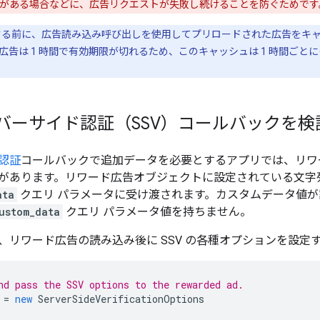
がある場合などに、広告リクエストが失敗し続けることを防ぐためです
る前に、広告読み込み呼び出しを使用してプリロードされた広告をキ
広告は 1 時間で有効期限が切れるため、このキャッシュは 1 時間ご
ーバーサイド認証（SSV）コールバックを
認証
コールバックで追加データを必要とするアプリでは、リワ
があります。リワード広告オブジェクトに設定されている文字列
ata
クエリ パラメータに受け渡されます。カスタムデータ値が設
ustom_data
クエリ パラメータ値を持ちません。
、リワード広告の読み込み後に SSV の各種オプションを設定
nd pass the SSV options to the rewarded ad.
=
new
ServerSideVerificationOptions