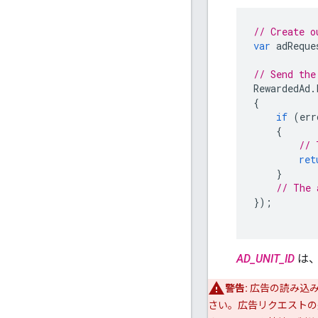
// Create o
var
adReque
// Send the
RewardedAd
.
{
if
(
err
{
// 
ret
}
// The 
});
AD_UNIT_ID
は、
警告:
広告の読み込み
さい。広告リクエストの