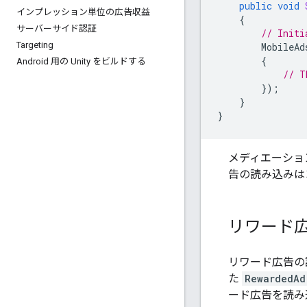
public
void
インプレッション単位の広告収益
{
サーバーサイド認証
// Initi
Targeting
MobileAd
{
Android 用の Unity をビルドする
// T
});
}
}
メディエーショ
告の読み込みは
リワード
リワード広告の
た
RewardedAd
ード広告を読み