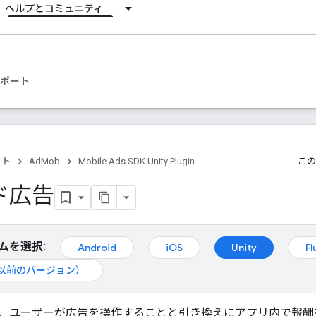
ヘルプとコミュニティ
ポート
クト
AdMob
Mobile Ads SDK Unity Plugin
この
ド広告
ムを選択:
Android
iOS
Unity
Fl
d（以前のバージョン）
、ユーザーが広告を操作することと引き換えにアプリ内で報酬