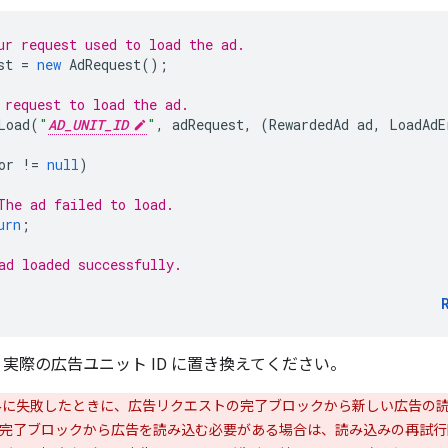
ur request used to load the ad.
st
=
new
AdRequest
();
 request to load the ad.
Load
(
"
AD_UNIT_ID
"
,
adRequest
,
(
RewardedAd
ad
,
LoadAdE
or
!=
null
)
The ad failed to load.
urn
;
ad loaded successfully.
実際の広告ユニット ID に置き換えてください。
に失敗したときに、広告リクエストの完了ブロックから新しい広告の
完了ブロックから広告を読み込む必要がある場合は、読み込みの再試行