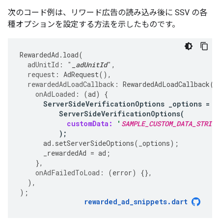
次のコード例は、リワード広告の読み込み後に SSV の各
種オプションを設定する方法を示したものです。
RewardedAd
.
load
(
adUnitId:
"
_adUnitId
"
,
request:
AdRequest
(),
rewardedAdLoadCallback:
RewardedAdLoadCallback
(
onAdLoaded:
(
ad
)
{
ServerSideVerificationOptions
_options
=
ServerSideVerificationOptions
(
customData:
'
SAMPLE_CUSTOM_DATA_STRING
);
ad
.
setServerSideOptions
(
_options
);
_rewardedAd
=
ad
;
},
onAdFailedToLoad:
(
error
)
{},
),
);
rewarded_ad_snippets
.
dart