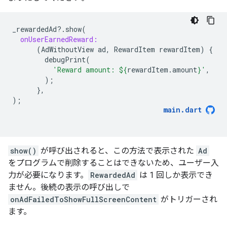
_rewardedAd
?
.
show
(
onUserEarnedReward:
(
AdWithoutView
ad
,
RewardItem
rewardItem
)
{
debugPrint
(
'Reward amount: 
${
rewardItem
.
amount
}
'
,
);
},
);
main
.
dart
show()
が呼び出されると、この方法で表示された
Ad
をプログラムで削除することはできないため、ユーザー入
力が必要になります。
RewardedAd
は 1 回しか表示でき
ません。後続の表示の呼び出しで
onAdFailedToShowFullScreenContent
がトリガーされ
ます。