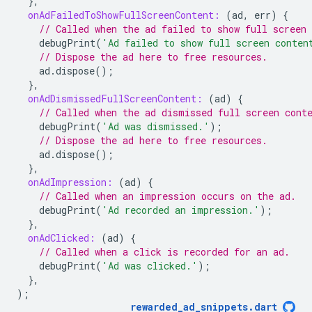
},
onAdFailedToShowFullScreenContent:
(
ad
,
err
)
{
// Called when the ad failed to show full screen 
debugPrint
(
'Ad failed to show full screen conten
// Dispose the ad here to free resources.
ad
.
dispose
();
},
onAdDismissedFullScreenContent:
(
ad
)
{
// Called when the ad dismissed full screen cont
debugPrint
(
'Ad was dismissed.'
);
// Dispose the ad here to free resources.
ad
.
dispose
();
},
onAdImpression:
(
ad
)
{
// Called when an impression occurs on the ad.
debugPrint
(
'Ad recorded an impression.'
);
},
onAdClicked:
(
ad
)
{
// Called when a click is recorded for an ad.
debugPrint
(
'Ad was clicked.'
);
},
);
rewarded_ad_snippets
.
dart