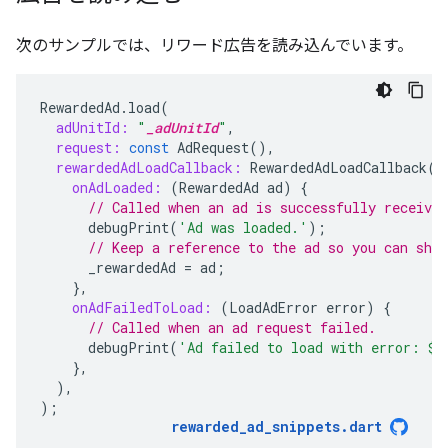
次のサンプルでは、リワード広告を読み込んでいます。
RewardedAd
.
load
(
adUnitId:
"
_adUnitId
"
,
request:
const
AdRequest
(),
rewardedAdLoadCallback:
RewardedAdLoadCallback
(
onAdLoaded:
(
RewardedAd
ad
)
{
// Called when an ad is successfully received
debugPrint
(
'Ad was loaded.'
);
// Keep a reference to the ad so you can show
_rewardedAd
=
ad
;
},
onAdFailedToLoad:
(
LoadAdError
error
)
{
// Called when an ad request failed.
debugPrint
(
'Ad failed to load with error: 
$
e
},
),
);
rewarded_ad_snippets
.
dart