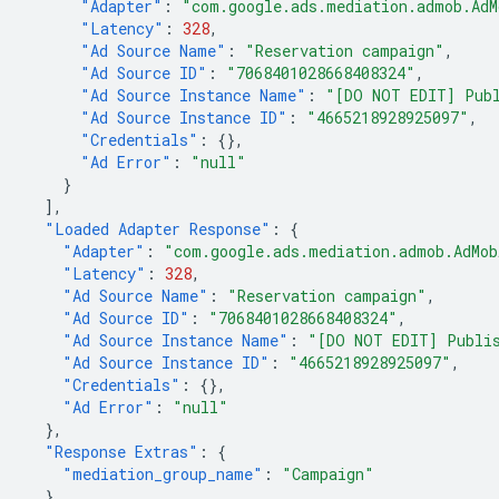
"Adapter"
:
"com.google.ads.mediation.admob.AdM
"Latency"
:
328
,
"Ad Source Name"
:
"Reservation campaign"
,
"Ad Source ID"
:
"7068401028668408324"
,
"Ad Source Instance Name"
:
"[DO NOT EDIT] Publ
"Ad Source Instance ID"
:
"4665218928925097"
,
"Credentials"
:
{},
"Ad Error"
:
"null"
}
],
"Loaded Adapter Response"
:
{
"Adapter"
:
"com.google.ads.mediation.admob.AdMob
"Latency"
:
328
,
"Ad Source Name"
:
"Reservation campaign"
,
"Ad Source ID"
:
"7068401028668408324"
,
"Ad Source Instance Name"
:
"[DO NOT EDIT] Publis
"Ad Source Instance ID"
:
"4665218928925097"
,
"Credentials"
:
{},
"Ad Error"
:
"null"
},
"Response Extras"
:
{
"mediation_group_name"
:
"Campaign"
}