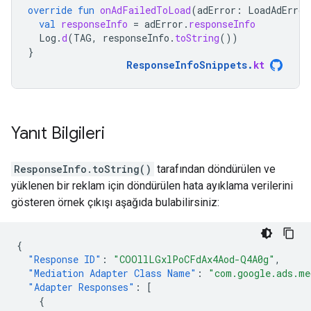
override
fun
onAdFailedToLoad
(
adError
:
LoadAdError
val
responseInfo
=
adError
.
responseInfo
Log
.
d
(
TAG
,
responseInfo
.
toString
())
}
ResponseInfoSnippets
.
kt
Yanıt Bilgileri
ResponseInfo.toString()
tarafından döndürülen ve
yüklenen bir reklam için döndürülen hata ayıklama verilerini
gösteren örnek çıkışı aşağıda bulabilirsiniz:
{
"Response ID"
:
"COOllLGxlPoCFdAx4Aod-Q4A0g"
,
"Mediation Adapter Class Name"
:
"com.google.ads.me
"Adapter Responses"
:
[
{