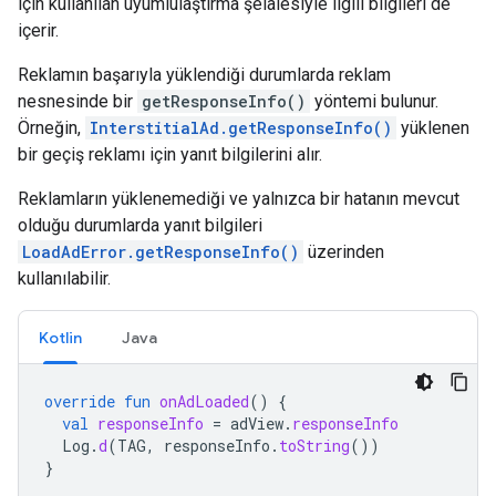
için kullanılan uyumlulaştırma şelalesiyle ilgili bilgileri de
içerir.
Reklamın başarıyla yüklendiği durumlarda reklam
nesnesinde bir
getResponseInfo()
yöntemi bulunur.
Örneğin,
InterstitialAd.getResponseInfo()
yüklenen
bir geçiş reklamı için yanıt bilgilerini alır.
Reklamların yüklenemediği ve yalnızca bir hatanın mevcut
olduğu durumlarda yanıt bilgileri
LoadAdError.getResponseInfo()
üzerinden
kullanılabilir.
Kotlin
Java
override
fun
onAdLoaded
()
{
val
responseInfo
=
adView
.
responseInfo
Log
.
d
(
TAG
,
responseInfo
.
toString
())
}