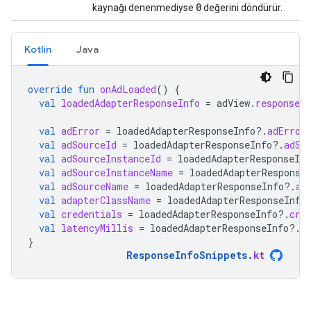
0
kaynağı denenmediyse
değerini döndürür.
Kotlin
Java
override
fun
onAdLoaded
()
{
val
loadedAdapterResponseInfo
=
adView
.
responseIn
val
adError
=
loadedAdapterResponseInfo
?.
adError
val
adSourceId
=
loadedAdapterResponseInfo
?.
adSo
val
adSourceInstanceId
=
loadedAdapterResponseInf
val
adSourceInstanceName
=
loadedAdapterResponse
val
adSourceName
=
loadedAdapterResponseInfo
?.
ad
val
adapterClassName
=
loadedAdapterResponseInfo
val
credentials
=
loadedAdapterResponseInfo
?.
cre
val
latencyMillis
=
loadedAdapterResponseInfo
?.
l
}
ResponseInfoSnippets
.
kt