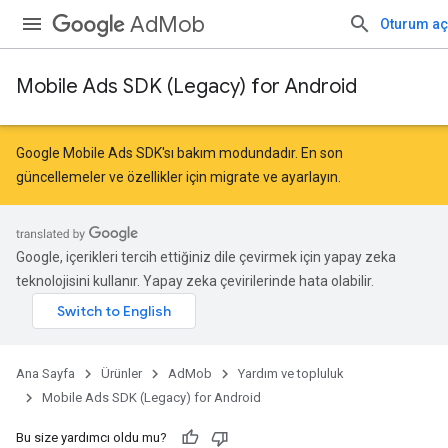
AdMob
Oturum aç
Mobile Ads SDK (Legacy) for Android
Google Mobile Ads SDK'sı bakım modundadır. En son
güncellemeler ve özellikler için
migrate
ve
ayarlayın
.
Google, içerikleri tercih ettiğiniz dile çevirmek için yapay zeka
teknolojisini kullanır. Yapay zeka çevirilerinde hata olabilir.
Ana Sayfa
Ürünler
AdMob
Yardım ve topluluk
Mobile Ads SDK (Legacy) for Android
Bu size yardımcı oldu mu?