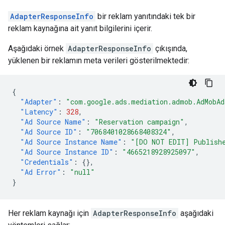
AdapterResponseInfo
bir reklam yanıtındaki tek bir
reklam kaynağına ait yanıt bilgilerini içerir.
Aşağıdaki örnek
AdapterResponseInfo
çıkışında,
yüklenen bir reklamın meta verileri gösterilmektedir:
{
"Adapter"
:
"com.google.ads.mediation.admob.AdMobAd
"Latency"
:
328
,
"Ad Source Name"
:
"Reservation campaign"
,
"Ad Source ID"
:
"7068401028668408324"
,
"Ad Source Instance Name"
:
"[DO NOT EDIT] Publish
"Ad Source Instance ID"
:
"4665218928925097"
,
"Credentials"
:
{},
"Ad Error"
:
"null"
}
Her reklam kaynağı için
AdapterResponseInfo
aşağıdaki