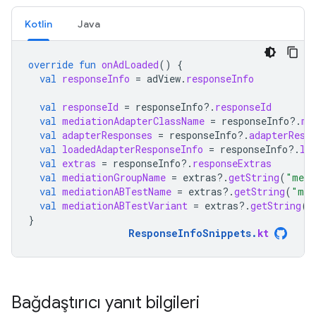
Kotlin
Java
override
fun
onAdLoaded
()
{
val
responseInfo
=
adView
.
responseInfo
val
responseId
=
responseInfo
?.
responseId
val
mediationAdapterClassName
=
responseInfo
?.
me
val
adapterResponses
=
responseInfo
?.
adapterResp
val
loadedAdapterResponseInfo
=
responseInfo
?.
lo
val
extras
=
responseInfo
?.
responseExtras
val
mediationGroupName
=
extras
?.
getString
(
"medi
val
mediationABTestName
=
extras
?.
getString
(
"med
val
mediationABTestVariant
=
extras
?.
getString
(
"
}
ResponseInfoSnippets
.
kt
Bağdaştırıcı yanıt bilgileri