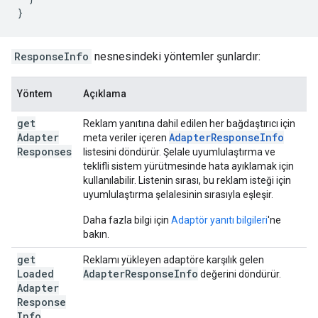
}
ResponseInfo
nesnesindeki yöntemler şunlardır:
Yöntem
Açıklama
get
Reklam yanıtına dahil edilen her bağdaştırıcı için
Adapter
Adapter
Response
Info
meta veriler içeren
Responses
listesini döndürür. Şelale uyumlulaştırma ve
teklifli sistem yürütmesinde hata ayıklamak için
kullanılabilir. Listenin sırası, bu reklam isteği için
uyumlulaştırma şelalesinin sırasıyla eşleşir.
Daha fazla bilgi için
Adaptör yanıtı bilgileri
'ne
bakın.
get
Reklamı yükleyen adaptöre karşılık gelen
Loaded
Adapter
Response
Info
değerini döndürür.
Adapter
Response
Info