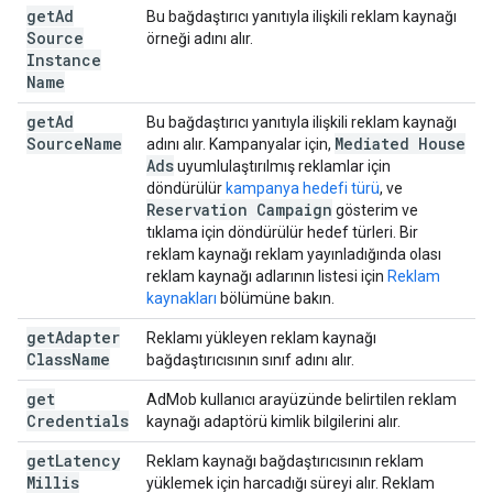
get
Ad
Bu bağdaştırıcı yanıtıyla ilişkili reklam kaynağı
Source
örneği adını alır.
Instance
Name
get
Ad
Bu bağdaştırıcı yanıtıyla ilişkili reklam kaynağı
Source
Name
Mediated House
adını alır. Kampanyalar için,
Ads
uyumlulaştırılmış reklamlar için
döndürülür
kampanya hedefi türü
, ve
Reservation Campaign
gösterim ve
tıklama için döndürülür hedef türleri. Bir
reklam kaynağı reklam yayınladığında olası
reklam kaynağı adlarının listesi için
Reklam
kaynakları
bölümüne bakın.
get
Adapter
Reklamı yükleyen reklam kaynağı
Class
Name
bağdaştırıcısının sınıf adını alır.
get
AdMob kullanıcı arayüzünde belirtilen reklam
Credentials
kaynağı adaptörü kimlik bilgilerini alır.
get
Latency
Reklam kaynağı bağdaştırıcısının reklam
Millis
yüklemek için harcadığı süreyi alır. Reklam