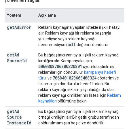
yöntemleri sağlar:
Yöntem
Açıklama
get
Ad
Error
Reklam kaynağına yapılan istekle ilişkili hatayı
alır. Reklam kaynağı bir reklamı başarıyla
yüklediyse veya reklam kaynağı
null
denenmediyse
değerini döndürür.
get
Ad
Bu bağdaştırıcı yanıtıyla ilişkili reklam kaynağı
Source
Id
kimliğini alır. Kampanyalar için,
6060308706800320801
uyumlulaştırılmış
reklamlar için döndürülür
kampanya hedefi
7068401028668408324
türü
, ve
gösterim ve
tıklama için döndürülür hedef türleri. Bir
reklam kaynağı reklam yayınladığında olası
reklam kaynağı kimliklerinin listesi için
Reklam
kaynakları
bölümüne bakın.
get
Ad
Bu bağdaştırıcı yanıtıyla ilişkili reklam kaynağı
Source
örneği kimliğini alır.Bir getiri grubu tarafından
Instance
Id
doldurulmamışsa boş dize döndürür.