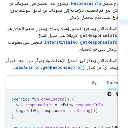
جاح عنصر
ResponseInfo
. يحتوي هذا العنصر على معلومات عن
إعلان الذي تم تحميله، بالإضافة إلى معلومات عن تدفق التوسّط بدون
قطاع المستخدَم لتحميل الإعلان.
 الحالات التي يتم فيها تحميل إعلان بنجاح، يحتوي عنصر الإعلان على
getResponseInfo(
طريقة. على سبيل المثال،
InterstitialAd.getResponseInfo(
تحصل على معلومات
ردّ لإعلان بيني تم تحميله.
 الحالات التي يتعذّر فيها تحميل الإعلانات ولا يتوفّر سوى خطأ، تتوفّر
لومات الردّ من خلال
LoadAdError.getResponseInfo()
.
Kotlin
جافا
override
fun
onAdLoaded
()
{
val
responseInfo
=
adView
.
responseInfo
Log
.
d
(
TAG
,
responseInfo
.
toString
())
}
override
fun
onAdFailedToLoad
(
adError
:
LoadAdEr