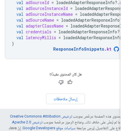
val
adSourceId
=
loadedAdapterResponseInfo
?.
a
val
adSourceInstanceId
=
loadedAdapterResponse
val
adSourceInstanceName
=
loadedAdapterRespo
val
adSourceName
=
loadedAdapterResponseInfo
?
val
adapterClassName
=
loadedAdapterResponseI
val
credentials
=
loadedAdapterResponseInfo
?.
val
latencyMillis
=
loadedAdapterResponseInfo
}
ResponseInfoSnippets
.
kt
هل كان المحتوى مفيدًا؟
إرسال ملاحظات
ّ محتوى هذه الصفحة مرخّص بموجب
ترخيص Creative Commons Attribution
4‏
ما لم يُنصّ على خلاف ذلك، ونماذج الرموز مرخّصة بموجب
ترخيص Apache 2.0‏
.
اطّلاع على التفاصيل، يُرجى مراجعة
سياسات موقع Google Developers‏
. إنّ Java