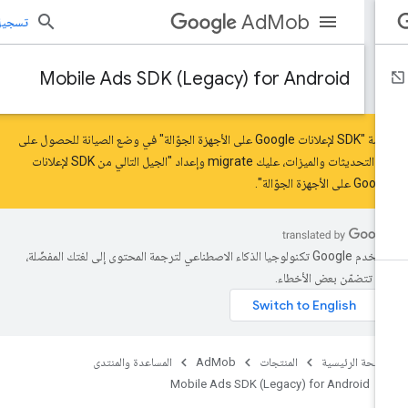
AdMob
تسجيل الد
Mobile Ads SDK (Legacy) for Android
حزمة "SDK لإعلانات Google على الأجهزة الجوّالة" في وضع الصيانة للحصول على
ر التحديثات والميزات، عليك
migrate
و
إعداد "الجيل التالي من SDK لإعلانات
 على الأجهزة الجوّالة"
.
تستخدم Google تكنولوجيا الذكاء الاصطناعي لترجمة المحتوى إلى لغتك المفضّلة،
د تتضمّن بعض الأخطاء.
صفحة الرئيسية
المنتجات
AdMob
المساعدة والمنتدى
Mobile Ads SDK (Legacy) for Android