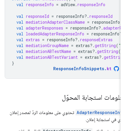
val
responseInfo
=
adView
.
responseInfo
val
responseId
=
responseInfo
?.
responseId
val
mediationAdapterClassName
=
responseInfo
?
val
adapterResponses
=
responseInfo
?.
adapterR
val
loadedAdapterResponseInfo
=
responseInfo
?
val
extras
=
responseInfo
?.
responseExtras
val
mediationGroupName
=
extras
?.
getString
(
"m
val
mediationABTestName
=
extras
?.
getString
(
"
val
mediationABTestVariant
=
extras
?.
getStrin
}
ResponseInfoSnippets
.
kt
علومات استجابة المحوّل
AdapterResponseInf
تحتوي على معلومات الردّ لمصدر إعلان
دي في استجابة إعلان.