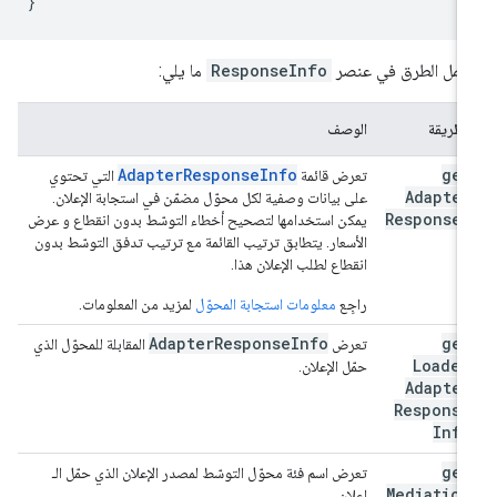
}
مل الطرق في عنصر
ResponseInfo
ما يلي:
الطريقة
الوصف
Adapter
Response
Info
get
تعرض قائمة
التي تحتوي
Adapter
على بيانات وصفية لكل محوّل مضمّن في استجابة الإعلان.
Responses
يمكن استخدامها لتصحيح أخطاء التوسّط بدون انقطاع و عرض
الأسعار. يتطابق ترتيب القائمة مع ترتيب تدفق التوسّط بدون
انقطاع لطلب الإعلان هذا.
راجِع
معلومات استجابة المحوّل
لمزيد من المعلومات.
Adapter
Response
Info
get
تعرض
المقابلة للمحوّل الذي
Loaded
حمّل الإعلان.
Adapter
Response
Info
get
تعرض اسم فئة محوّل التوسّط لمصدر الإعلان الذي حمّل الـ
Mediation
إعلان.