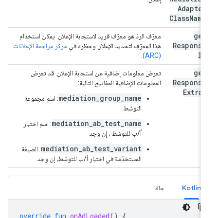
Adapter
Class
Name
get
معرّف الردّ هو معرّف فريد لاستجابة الإعلان. يمكن استخدام
Response
هذا المعرّف لتحديد الإعلان وحظره في
مركز مراجعة الإعلانات
Id
.
(ARC)
get
تعرض معلومات إضافية عن استجابة الإعلان. قد تعرض
Response
المعلومات الإضافية المفاتيح التالية:
Extras
mediation_group_name
: اسم مجموعة
التوسّط
mediation_ab_test_name
: اسم اختبار
أ/ب للتوسّط
، إن وجد
mediation_ab_test_variant
: الصيغة
المستخدَمة في اختبار أ/ب للتوسّط، إن وجد
Kotlin
جافا
override
fun
onAdLoaded
()
{