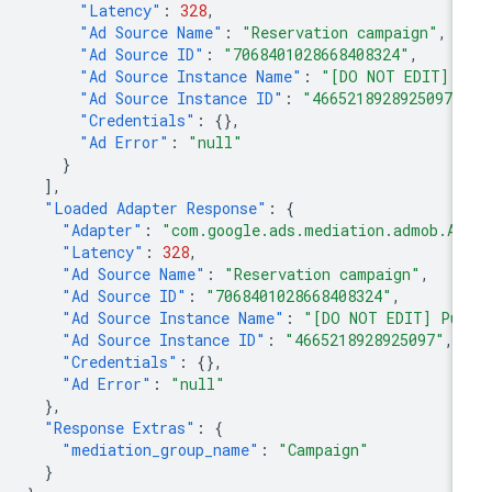
"Latency"
:
328
,
"Ad Source Name"
:
"Reservation campaign"
,
"Ad Source ID"
:
"7068401028668408324"
,
"Ad Source Instance Name"
:
"[DO NOT EDIT] P
"Ad Source Instance ID"
:
"4665218928925097"
"Credentials"
:
{},
"Ad Error"
:
"null"
}
],
"Loaded Adapter Response"
:
{
"Adapter"
:
"com.google.ads.mediation.admob.Ad
"Latency"
:
328
,
"Ad Source Name"
:
"Reservation campaign"
,
"Ad Source ID"
:
"7068401028668408324"
,
"Ad Source Instance Name"
:
"[DO NOT EDIT] Pub
"Ad Source Instance ID"
:
"4665218928925097"
,
"Credentials"
:
{},
"Ad Error"
:
"null"
},
"Response Extras"
:
{
"mediation_group_name"
:
"Campaign"
}