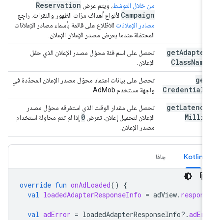
Reservation
من خلال التوسّط
، ويتم عرض
Campaign
لأنواع أهداف مرّات الظهور والنقرات. راجِع
مصادر الإعلانات
للاطّلاع على قائمة بأسماء مصادر الإعلانات
المحتمَلة عندما يعرض مصدر الإعلان الإعلان.
get
Adapter
تحصل على اسم فئة محوّل مصدر الإعلان الذي حمّل
Class
Name
الإعلان.
get
تحصل على بيانات اعتماد محوّل مصدر الإعلان المحدّدة في
Credentials
واجهة مستخدم AdMob.
get
Latency
تحصل على مقدار الوقت الذي استغرقه محوّل مصدر
0
Millis
الإعلان لتحميل إعلان. تعرض
إذا لم تتم محاولة استخدام
مصدر الإعلان.
Kotlin
جافا
override
fun
onAdLoaded
()
{
val
loadedAdapterResponseInfo
=
adView
.
respons
val
adError
=
loadedAdapterResponseInfo
?.
adEr