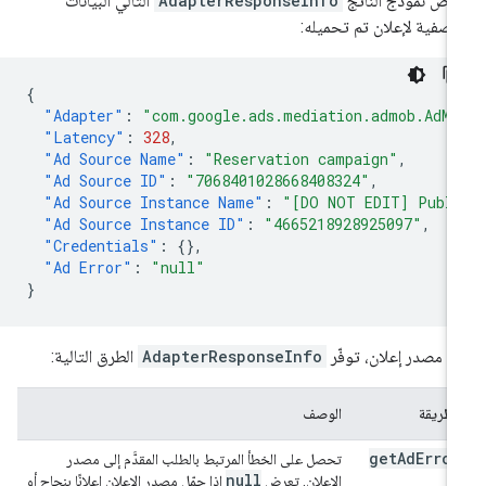
رض نموذج الناتج
AdapterResponseInfo
التالي البيانات
وصفية لإعلان تم تحميله:
{
"Adapter"
:
"com.google.ads.mediation.admob.AdMo
"Latency"
:
328
,
"Ad Source Name"
:
"Reservation campaign"
,
"Ad Source ID"
:
"7068401028668408324"
,
"Ad Source Instance Name"
:
"[DO NOT EDIT] Publi
"Ad Source Instance ID"
:
"4665218928925097"
,
"Credentials"
:
{},
"Ad Error"
:
"null"
}
ل مصدر إعلان، توفّر
AdapterResponseInfo
الطرق التالية:
الطريقة
الوصف
get
Ad
Error
تحصل على الخطأ المرتبط بالطلب المقدَّم إلى مصدر
null
الإعلان. تعرض
إذا حمّل مصدر الإعلان إعلانًا بنجاح أو