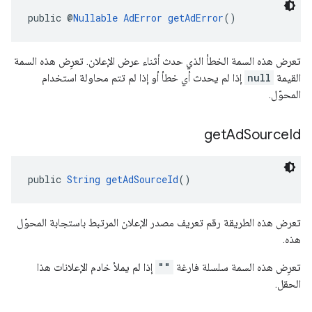
public @
Nullable
AdError
getAdError
()
تعرض هذه السمة الخطأ الذي حدث أثناء عرض الإعلان. تعرِض هذه السمة
القيمة
null
إذا لم يحدث أي خطأ أو إذا لم تتم محاولة استخدام
المحوّل.
get
Ad
Source
Id
public 
String
getAdSourceId
()
تعرض هذه الطريقة رقم تعريف مصدر الإعلان المرتبط باستجابة المحوّل
هذه.
تعرِض هذه السمة سلسلة فارغة
""
إذا لم يملأ خادم الإعلانات هذا
الحقل.