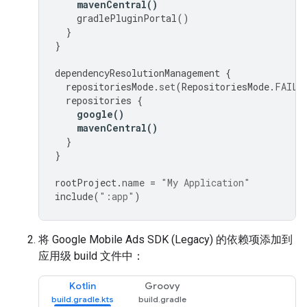
mavenCentral
()
gradlePluginPortal
()
}
}
dependencyResolutionManagement
{
repositoriesMode
.
set
(
RepositoriesMode
.
FAIL_
repositories
{
google
()
mavenCentral
()
}
}
rootProject
.
name
=
"My Application"
include
(
":app"
)
将
Google Mobile Ads SDK (Legacy)
的依赖项添加到
应用级 build 文件中：
Kotlin
Groovy