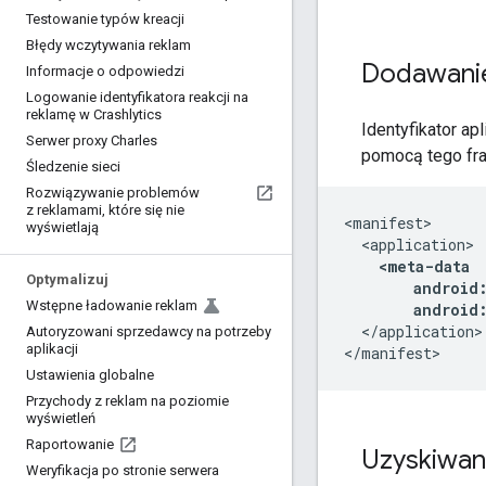
Testowanie typów kreacji
Błędy wczytywania reklam
Dodawanie 
Informacje o odpowiedzi
Logowanie identyfikatora reakcji na
reklamę w Crashlytics
Identyfikator ap
Serwer proxy Charles
pomocą tego fr
Śledzenie sieci
Rozwiązywanie problemów
z reklamami
,
które się nie
wyświetlają
Optymalizuj
Wstępne ładowanie reklam
android:
</application>

Autoryzowani sprzedawcy na potrzeby
aplikacji
Ustawienia globalne
Przychody z reklam na poziomie
wyświetleń
Raportowanie
Uzyskiwani
Weryfikacja po stronie serwera