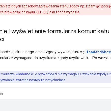
anie z innych sposobów sprawdzania stanu zgody, np. z pamięci podręc
oże prowadzić do
błędu TCF 3.3
, jeśli zgoda wygasła.
ie i wyświetlanie formularza komunikat
ci
jbardziej aktualnego stanu zgody wywołaj funkcję
loadAndShow
mularze wymagane do uzyskania zgody użytkownika. Po wczytan
formularze wiadomości o prywatności nie wymagają uzyskania zgody u
wywołanie zwrotne następuje natychmiast.
in