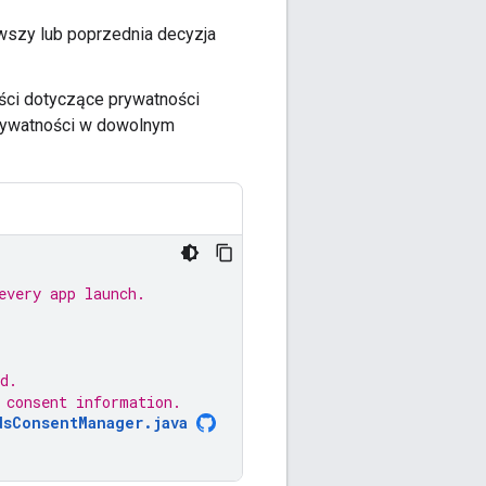
wszy lub poprzednia decyzja
ci dotyczące prywatności
prywatności w dowolnym
every app launch.
d.
 consent information.
dsConsentManager.java