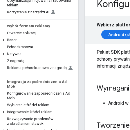
Konfigu
Optymalizacja inicjowania i ładowania
reklam
Korzystanie z narzędzi AI
Wybierz platfo
Wybór formatu reklamy
Otwarcie aplikacji
Android (s
Baner
Pełnoekranowa
Pakiet SDK plat
Natywna
ochrony prywatn
Z nagrodą
informacji znajd
Reklama pełnoekranowa z nagrodą
Integracja zapośredniczenia Ad
Wymagani
Mob
Konfigurowanie zapośredniczenia Ad
Mob
Android w 
Wybieranie źródeł reklam
Integrowanie źródeł reklam
Rozwiązywanie problemów
Tworzenie
z określaniem stawek