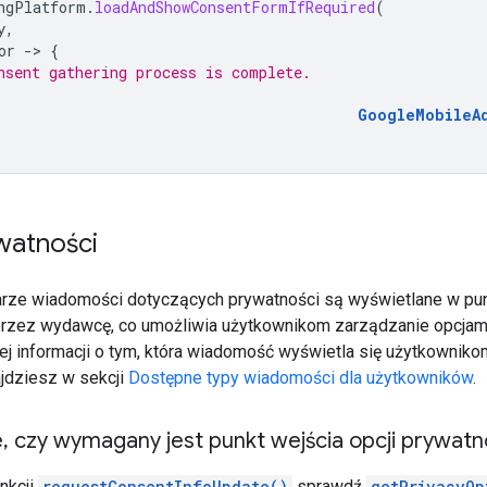
ngPlatform
.
loadAndShowConsentFormIfRequired
(
y
,
or
-
>
{
nsent gathering process is complete.
GoogleMobileA
watności
arze wiadomości dotyczących prywatności są wyświetlane w punk
rzez wydawcę, co umożliwia użytkownikom zarządzanie opcjam
j informacji o tym, która wiadomość wyświetla się użytkownikom
ajdziesz w sekcji
Dostępne typy wiadomości dla użytkowników
.
e
,
czy wymagany jest punkt wejścia opcji prywatn
nkcji
requestConsentInfoUpdate()
sprawdź
getPrivacyOp