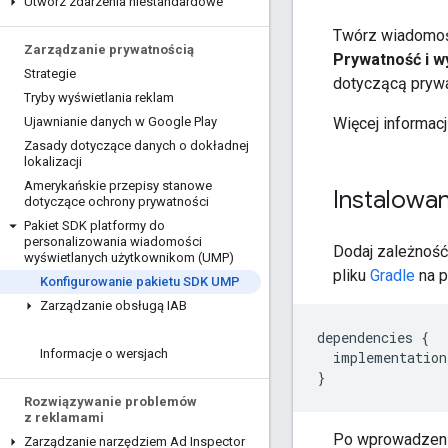
Utwórz zdarzenia niestandardowe
Twórz wiadomośc
Zarządzanie prywatnością
Prywatność i w
Strategie
dotyczącą prywa
Tryby wyświetlania reklam
Więcej informacj
Ujawnianie danych w Google Play
Zasady dotyczące danych o dokładnej
lokalizacji
Amerykańskie przepisy stanowe
Instalowa
dotyczące ochrony prywatności
Pakiet SDK platformy do
personalizowania wiadomości
Dodaj zależność
wyświetlanych użytkownikom (UMP)
pliku
Gradle
na p
Konfigurowanie pakietu SDK UMP
Zarządzanie obsługą IAB
dependencies
{
Informacje o wersjach
implementation
}
Rozwiązywanie problemów
z reklamami
Po wprowadzen
Zarządzanie narzędziem Ad Inspector