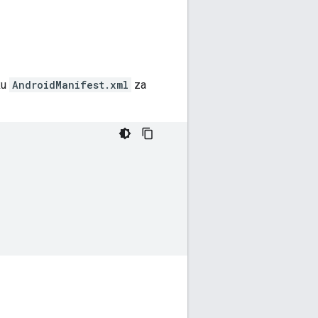
ku
AndroidManifest.xml
za