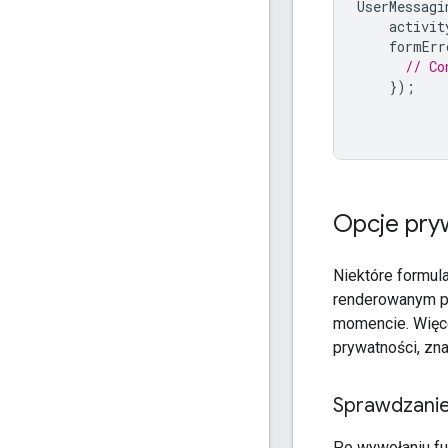
UserMessagi
activit
formErr
// Co
});
Opcje pry
Niektóre formul
renderowanym p
momencie. Więce
prywatności, zn
Sprawdzani
Po wywołaniu fu