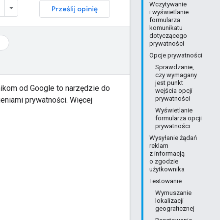
Wczytywanie
Prześlij opinię
i wyświetlanie
formularza
komunikatu
dotyczącego
prywatności
Opcje prywatności
Sprawdzanie,
czy wymagany
jest punkt
ikom od Google to narzędzie do
wejścia opcji
prywatności
eniami prywatności. Więcej
Wyświetlanie
formularza opcji
prywatności
Wysyłanie żądań
reklam
z informacją
o zgodzie
użytkownika
Testowanie
Wymuszanie
lokalizacji
geograficznej