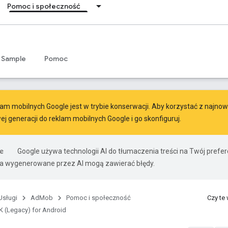
Pomoc i społeczność
Sample
Pomoc
am mobilnych Google jest w trybie konserwacji. Aby korzystać z najnowsz
ej generacji do reklam mobilnych Google
i go skonfiguruj.
Google używa technologii AI do tłumaczenia treści na Twój pref
ia wygenerowane przez AI mogą zawierać błędy.
Usługi
AdMob
Pomoc i społeczność
Czy te
 (Legacy) for Android