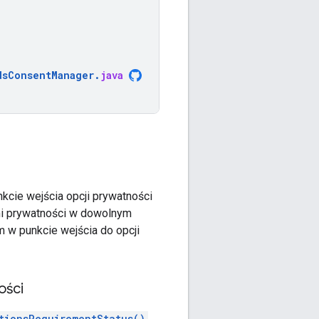
dsConsentManager
.
java
cie wejścia opcji prywatności
i prywatności w dowolnym
 w punkcie wejścia do opcji
ości
tionsRequirementStatus()
,