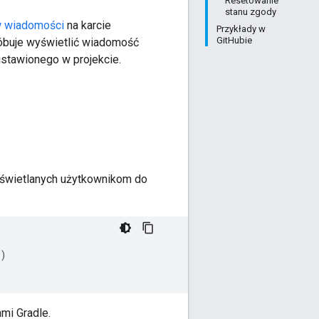
Resetowanie
stanu zgody
w wiadomości
na karcie
Przykłady w
GitHubie
buje wyświetlić wiadomość
ustawionego w projekcie.
yświetlanych użytkownikom do
)
ami Gradle.