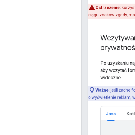
Ostrzeżenie:
korzyst
ciągu znaków zgody, m
Wczytywan
prywatnoś
Po uzyskaniu na
aby wczytać for
widoczne.
Ważne:
jeśli żadne 
o wyświetlenie reklam, 
Java
Kotl