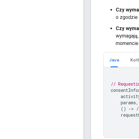
Czy wyma
o zgodzie
Czy wymag
wymagają,
momencie
Java
Kotl
// Requesti
consentInfo
activit
params
,
()
-
>
/
request