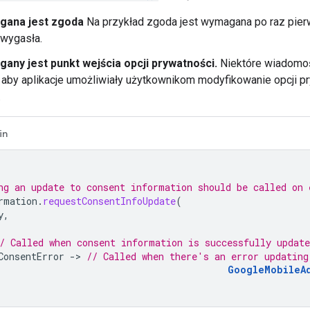
gana jest zgoda
Na przykład zgoda jest wymagana po raz pier
 wygasła.
any jest punkt wejścia opcji prywatności.
Niektóre wiadomoś
 aby aplikacje umożliwiały użytkownikom modyfikowanie opcji 
.
in
ng an update to consent information should be called on 
rmation
.
requestConsentInfoUpdate
(
y
,
/ Called when consent information is successfully update
ConsentError
-
>
// Called when there's an error updating
GoogleMobileA