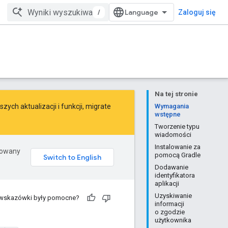
/
Zaloguj się
Na tej stronie
ych aktualizacji i funkcji,
migrate
Wymagania
wstępne
Tworzenie typu
wiadomości
Instalowanie za
erowany
pomocą Gradle
Dodawanie
identyfikatora
aplikacji
Uzyskiwanie
 wskazówki były pomocne?
informacji
o zgodzie
użytkownika