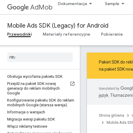
Dokumentacja
Sample
AdMob
Mobile Ads SDK (Legacy) for Android
Przewodniki
Materiały referencyjne
Pobieranie
Pakiet SDK do rekl
na
pakiet SDK now
Obsługa wycofania pakietu SDK
Przejdź na pakiet SDK nowej
generacji do reklam mobilnych
Google
język. Tłumaczen
Konfigurowanie pakietu SDK do reklam
mobilnych Google (starsza wersja)
Informacje o wersjach
Strona główna
Migracja wersji pakietu SDK
Mobile Ads SDK
Włącz reklamy testowe