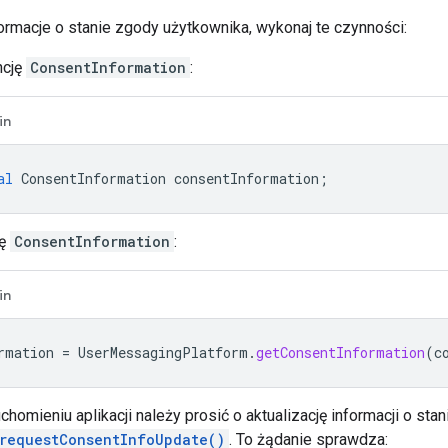
ormacje o stanie zgody użytkownika, wykonaj te czynności:
ncję
ConsentInformation
:
in
al
ConsentInformation
consentInformation
;
ję
ConsentInformation
:
in
rmation
=
UserMessagingPlatform
.
getConsentInformation
(
c
homieniu aplikacji należy prosić o aktualizację informacji o st
requestConsentInfoUpdate()
. To żądanie sprawdza: