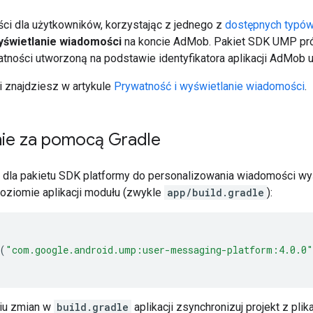
i dla użytkowników, korzystając z jednego z
dostępnych typó
yświetlanie wiadomości
na koncie AdMob. Pakiet SDK UMP pró
tności utworzoną na podstawie identyfikatora aplikacji AdMob 
i znajdziesz w artykule
Prywatność i wyświetlanie wiadomości
.
nie za pomocą Gradle
 dla pakietu SDK platformy do personalizowania wiadomości w
oziomie aplikacji modułu (zwykle
app/build.gradle
):
(
"com.google.android.ump:user-messaging-platform:4.0.0"
iu zmian w
build.gradle
aplikacji zsynchronizuj projekt z plik