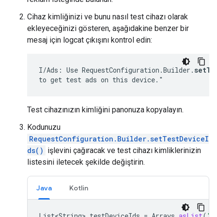
Cihaz kimliğinizi ve bunu nasıl test cihazı olarak
ekleyeceğinizi gösteren, aşağıdakine benzer bir
mesaj için logcat çıkışını kontrol edin:
I/Ads: Use RequestConfiguration.Builder.
setTe
to get test ads on this device."
Test cihazınızın kimliğini panonuza kopyalayın.
Kodunuzu
RequestConfiguration.Builder.setTestDeviceI
ds()
işlevini çağıracak ve test cihazı kimliklerinizin
listesini iletecek şekilde değiştirin.
Java
Kotlin
List<String>
testDeviceIds
=
Arrays
.
asList
(
"3