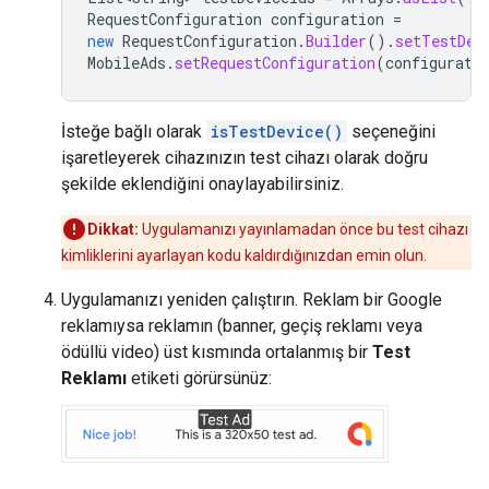
RequestConfiguration
configuration
=
new
RequestConfiguration
.
Builder
().
setTestDev
MobileAds
.
setRequestConfiguration
(
configurati
İsteğe bağlı olarak
isTestDevice()
seçeneğini
işaretleyerek cihazınızın test cihazı olarak doğru
şekilde eklendiğini onaylayabilirsiniz.
Dikkat:
Uygulamanızı yayınlamadan önce bu test cihazı
kimliklerini ayarlayan kodu kaldırdığınızdan emin olun.
Uygulamanızı yeniden çalıştırın. Reklam bir Google
reklamıysa reklamın (banner, geçiş reklamı veya
ödüllü video) üst kısmında ortalanmış bir
Test
Reklamı
etiketi görürsünüz: