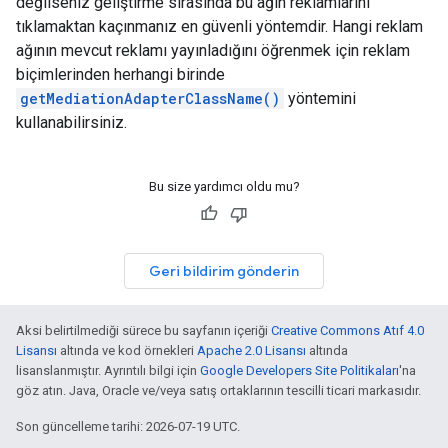
değilseniz geliştirme sırasında bu ağın reklamlarını
tıklamaktan kaçınmanız en güvenli yöntemdir. Hangi reklam
ağının mevcut reklamı yayınladığını öğrenmek için reklam
biçimlerinden herhangi birinde
getMediationAdapterClassName()
yöntemini
kullanabilirsiniz.
Bu size yardımcı oldu mu?
Geri bildirim gönderin
Aksi belirtilmediği sürece bu sayfanın içeriği
Creative Commons Atıf 4.0
Lisansı
altında ve kod örnekleri
Apache 2.0 Lisansı
altında
lisanslanmıştır. Ayrıntılı bilgi için
Google Developers Site Politikaları
'na
göz atın. Java, Oracle ve/veya satış ortaklarının tescilli ticari markasıdır.
Son güncelleme tarihi: 2026-07-19 UTC.