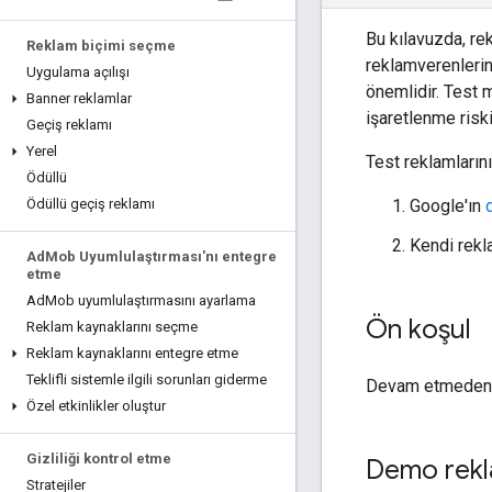
Bu kılavuzda, re
Reklam biçimi seçme
reklamverenlerin
Uygulama açılışı
önemlidir. Test 
Banner reklamlar
işaretlenme riski
Geçiş reklamı
Yerel
Test reklamlarını
Ödüllü
Google'ın
Ödüllü geçiş reklamı
Kendi rekl
Ad
Mob Uyumlulaştırması'nı entegre
etme
Ad
Mob uyumlulaştırmasını ayarlama
Ön koşul
Reklam kaynaklarını seçme
Reklam kaynaklarını entegre etme
Teklifli sistemle ilgili sorunları giderme
Devam etmeden
Özel etkinlikler oluştur
Gizliliği kontrol etme
Demo rekla
Stratejiler