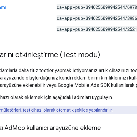
ca-app-pub-3940256099942544
/
6978
lamı
ca-app-pub-3940256099942544
/
3986
ca-app-pub-3940256099942544
/
2521
larını etkinleştirme (Test modu)
lamlarla daha titiz testler yapmak istiyorsanız artık cihazınızı tes
arayüzünde oluşturduğunuz kendi reklam birimi kimliklerinizi kullan
 arayüzüne eklenebilir veya
Google Mobile Ads SDK
kullanılarak 
ihazı olarak eklemek için aşağıdaki adımları uygulayın.
mülatörleri, test cihazı olarak otomatik şekilde yapılandırılır.
zı Ad
Mob kullanıcı arayüzüne ekleme