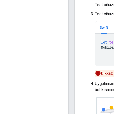
Test cihaz
Test cihazı
Swift
let
te
Mobile
Dikkat:
Uygulamanı
üst kısmın