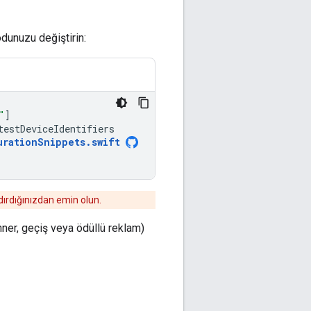
dunuzu değiştirin:
"
]
testDeviceIdentifiers
urationSnippets
.
swift
ırdığınızdan emin olun.
ner, geçiş veya ödüllü reklam)