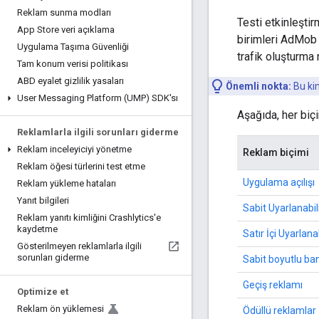
Reklam sunma modları
Testi etkinleşti
App Store veri açıklama
birimleri AdMob h
Uygulama Taşıma Güvenliği
trafik oluşturma r
Tam konum verisi politikası
ABD eyalet gizlilik yasaları
Önemli nokta:
Bu kim
User Messaging Platform (UMP) SDK'sı
Aşağıda, her biçi
Reklamlarla ilgili sorunları giderme
Reklam inceleyiciyi yönetme
Reklam biçimi
Reklam öğesi türlerini test etme
Uygulama açılışı
Reklam yükleme hataları
Yanıt bilgileri
Sabit Uyarlanabil
Reklam yanıtı kimliğini Crashlytics'e
kaydetme
Satır İçi Uyarlana
Gösterilmeyen reklamlarla ilgili
sorunları giderme
Sabit boyutlu ba
Geçiş reklamı
Optimize et
Reklam ön yüklemesi
Ödüllü reklamlar