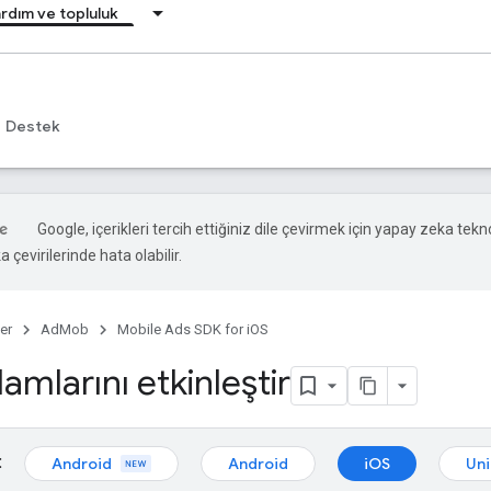
rdım ve topluluk
Destek
Google, içerikleri tercih ettiğiniz dile çevirmek için yapay zeka tekno
 çevirilerinde hata olabilir.
er
AdMob
Mobile Ads SDK for iOS
lamlarını etkinleştir
:
Android
Android
iOS
Uni