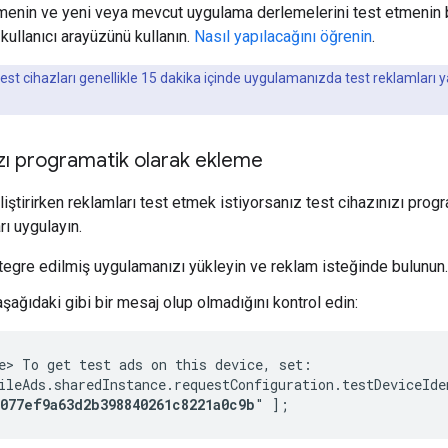
menin ve yeni veya mevcut uygulama derlemelerini test etmenin 
kullanıcı arayüzünü kullanın.
Nasıl yapılacağını öğrenin
.
est cihazları genellikle 15 dakika içinde uygulamanızda test reklamları
ızı programatik olarak ekleme
iştirirken reklamları test etmek istiyorsanız test cihazınızı prog
rı uygulayın.
egre edilmiş uygulamanızı yükleyin ve reklam isteğinde bulunun.
şağıdaki gibi bir mesaj olup olmadığını kontrol edin:
e> To get test ads on this device, set:

ileAds.sharedInstance.requestConfiguration.testDeviceIden
2077ef9a63d2b398840261c8221a0c9b
" ];