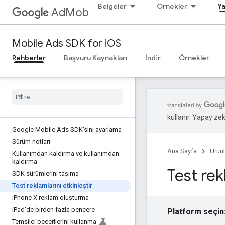
Belgeler
Örnekler
Ya
AdMob
Mobile Ads SDK for iOS
Rehberler
Başvuru Kaynakları
İndir
Örnekler
kullanır. Yapay zeka
Google Mobile Ads SDK'sını ayarlama
Sürüm notları
Ana Sayfa
Ürünl
Kullanımdan kaldırma ve kullanımdan
kaldırma
Test rek
SDK sürümlerini taşıma
Test reklamlarını etkinleştir
i
Phone X reklam oluşturma
i
Pad'de birden fazla pencere
Platform seçin
Temsilci becerilerini kullanma