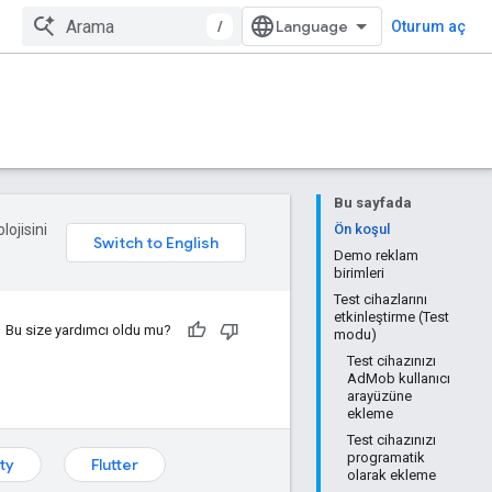
/
Oturum aç
Bu sayfada
lojisini
Ön koşul
Demo reklam
birimleri
Test cihazlarını
etkinleştirme (Test
Bu size yardımcı oldu mu?
modu)
Test cihazınızı
AdMob kullanıcı
arayüzüne
ekleme
Test cihazınızı
programatik
ty
Flutter
olarak ekleme