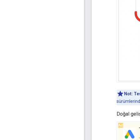
Not:
Te
sürümlerind
Doğal geli