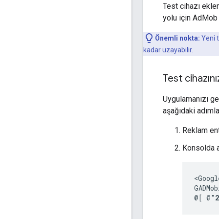
Test cihazı ekle
yolu için AdMob 
Önemli nokta:
Yeni t
kadar uzayabilir.
Test cihazın
Uygulamanızı gel
aşağıdaki adımla
Reklam ent
Konsolda a
<Googl
GADMob
@[ @"