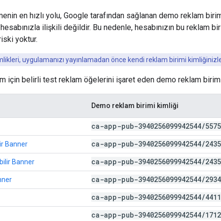
rmenin en hızlı yolu, Google tarafından sağlanan demo reklam birim
esabınızla ilişkili değildir. Bu nedenle, hesabınızın bu reklam bir
iski yoktur.
likleri, uygulamanızı yayınlamadan önce kendi reklam birimi kimliğinizle
m için belirli test reklam öğelerini işaret eden demo reklam birimle
Demo reklam birimi kimliği
ca-app-pub-3940256099942544
/
5575
ca-app-pub-3940256099942544
/
2435
ir Banner
ca-app-pub-3940256099942544
/
2435
bilir Banner
ca-app-pub-3940256099942544
/
2934
nner
ca-app-pub-3940256099942544
/
4411
ca-app-pub-3940256099942544
/
1712