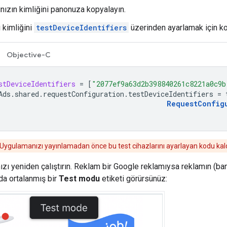
ınızın kimliğini panonuza kopyalayın.
 kimliğini
testDeviceIdentifiers
üzerinden ayarlamak için ko
Objective-C
stDeviceIdentifiers
=
[
"2077ef9a63d2b398840261c8221a0c9b
Ads
.
shared
.
requestConfiguration
.
testDeviceIdentifiers
=
RequestConfig
Uygulamanızı yayınlamadan önce bu test cihazlarını ayarlayan kodu kald
zı yeniden çalıştırın. Reklam bir Google reklamıysa reklamın (ban
da ortalanmış bir
Test modu
etiketi görürsünüz: